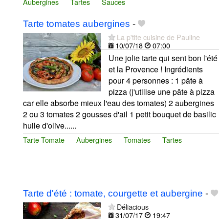
Aubergines
Tartes
Sauces
Tarte tomates aubergines
-
La p'tite cuisine de Pauline
10/07/18
07:00
Une jolie tarte qui sent bon l'été
et la Provence ! Ingrédients
pour 4 personnes : 1 pâte à
pizza (j'utilise une pâte à pizza
car elle absorbe mieux l'eau des tomates) 2 aubergines
2 ou 3 tomates 2 gousses d'ail 1 petit bouquet de basilic
huile d'olive......
Tarte Tomate
Aubergines
Tomates
Tartes
Tarte d'été : tomate, courgette et aubergine
-
Déliacious
31/07/17
19:47