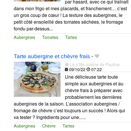
par hasard, avec ce qui traînait
dans mon frigo et mes placards, et franchement… c’est
un gros coup de cœur ! La texture des aubergines, le
petit côté ensoleillé des tomates séchées, le fromage
fondu par-dessus...
Aubergines
Tomates
Tartes
Tarte aubergine et chèvre frais
-
La p'tite cuisine de Pauline
09/10/22
07:22
Une délicieuse tarte toute
simple aux aubergines et au
chèvre frais à préparer avec
probablement les dernières
aubergines de la saison. L’association aubergines /
fromage de chèvre c’est toujours un succès ! Alors qui
va tester ? Ingrédients pour une......
Aubergines
Chèvre
Tartes