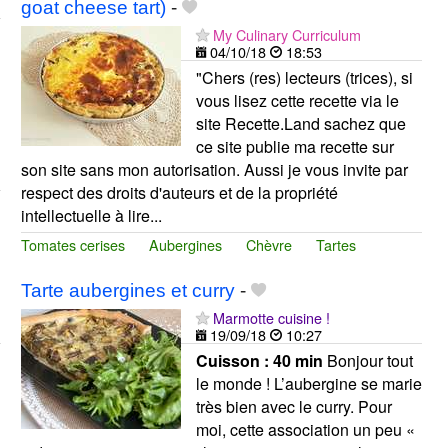
goat cheese tart)
-
My Culinary Curriculum
04/10/18
18:53
"Chers (res) lecteurs (trices), si
vous lisez cette recette via le
site Recette.Land sachez que
ce site publie ma recette sur
son site sans mon autorisation. Aussi je vous invite par
respect des droits d'auteurs et de la propriété
intellectuelle à lire...
Tomates cerises
Aubergines
Chèvre
Tartes
Tarte aubergines et curry
-
Marmotte cuisine !
19/09/18
10:27
Cuisson :
40 min
Bonjour tout
le monde ! L’aubergine se marie
très bien avec le curry. Pour
moi, cette association un peu «