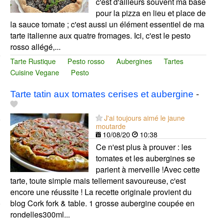
c'est d'ailleurs souvent ma base
pour la pizza en lieu et place de
la sauce tomate ; c'est aussi un élément essentiel de ma
tarte italienne aux quatre fromages. Ici, c'est le pesto
rosso allégé,...
Tarte Rustique
Pesto rosso
Aubergines
Tartes
Cuisine Vegane
Pesto
Tarte tatin aux tomates cerises et aubergine
-
J'ai toujours aimé le jaune
moutarde
10/08/20
10:38
Ce n'est plus à prouver : les
tomates et les aubergines se
parient à merveille !Avec cette
tarte, toute simple mais tellement savoureuse, c'est
encore une réussite ! La recette originale provient du
blog Cork fork & table. 1 grosse aubergine coupée en
rondelles300ml...