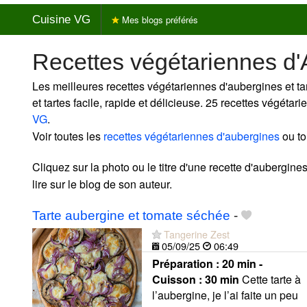
Cuisine VG
Mes blogs préférés
Recettes végétariennes d'
Les meilleures recettes végétariennes d'aubergines et ta
et tartes facile, rapide et délicieuse. 25 recettes végéta
VG
.
Voir toutes les
recettes végétariennes d'aubergines
ou to
Cliquez sur la photo ou le titre d'une recette d'aubergines
lire sur le blog de son auteur.
Tarte aubergine et tomate séchée
-
Tangerine Zest
05/09/25
06:49
Préparation :
20 min -
Cuisson :
30 min
Cette tarte à
l’aubergine, je l’ai faite un peu