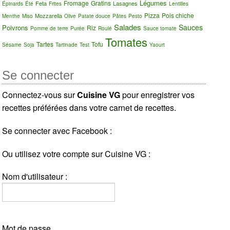
Légumes
Fromage
Gratins
Feta
Lasagnes
Épinards
Été
Frites
Lentilles
Pizza
Pois chiche
Mozzarella
Menthe
Miso
Olive
Patate douce
Pâtes
Pesto
Salades
Sauces
Poivrons
Riz
Pomme de terre
Purée
Roulé
Sauce tomate
Tomates
Tartes
Tofu
Sésame
Soja
Tartinade
Test
Yaourt
Se connecter
Connectez-vous sur
Cuisine VG
pour enregistrer vos
recettes préférées dans votre carnet de recettes.
Se connecter avec Facebook :
Ou utilisez votre compte sur Cuisine VG :
Nom d'utilisateur :
Mot de passe