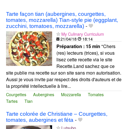
Tarte façon tian (aubergines, courgettes,
tomates, mozzarella) Tian-style pie (eggplant,
zucchini, tomatoes, mozzarella)
-
My Culinary Curriculum
21/04/18
18:14
Préparation :
15 min
"Chers
(res) lecteurs (trices), si vous
lisez cette recette via le site
Recette.Land sachez que ce
site publie ma recette sur son site sans mon autorisation.
Aussi je vous invite par respect des droits d'auteurs et de
la propriété intellectuelle à lire...
Courgettes
Aubergines
Mozzarella
Tomates
Tartes
Tian
Tarte colorée de Christiane – Courgettes,
tomates, aubergines et féta
-
Lutsubo