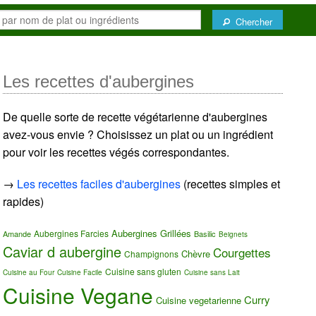
Chercher
Les recettes d'aubergines
De quelle sorte de recette végétarienne d'aubergines
avez-vous envie ? Choisissez un plat ou un ingrédient
pour voir les recettes végés correspondantes.
→
Les recettes faciles d'aubergines
(recettes simples et
rapides)
Aubergines Grillées
Aubergines Farcies
Amande
Basilic
Beignets
Caviar d aubergine
Courgettes
Chèvre
Champignons
Cuisine sans gluten
Cuisine au Four
Cuisine Facile
Cuisine sans Lait
Cuisine Vegane
Curry
Cuisine vegetarienne