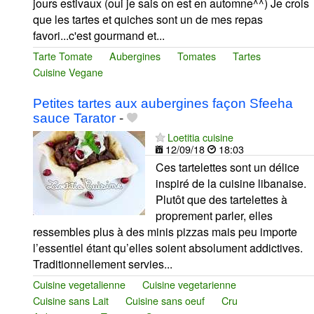
jours estivaux (oui je sais on est en automne^^) Je crois
que les tartes et quiches sont un de mes repas
favori...c'est gourmand et...
Tarte Tomate
Aubergines
Tomates
Tartes
Cuisine Vegane
Petites tartes aux aubergines façon Sfeeha
sauce Tarator
-
Loetitia cuisine
12/09/18
18:03
Ces tartelettes sont un délice
inspiré de la cuisine libanaise.
Plutôt que des tartelettes à
proprement parler, elles
ressembles plus à des minis pizzas mais peu importe
l’essentiel étant qu’elles soient absolument addictives.
Traditionnellement servies...
Cuisine vegetalienne
Cuisine vegetarienne
Cuisine sans Lait
Cuisine sans oeuf
Cru