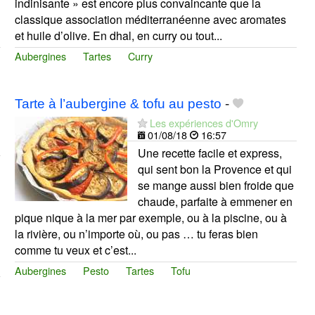
indinisante » est encore plus convaincante que la
classique association méditerranéenne avec aromates
et huile d’olive. En dhal, en curry ou tout...
Aubergines
Tartes
Curry
Tarte à l’aubergine & tofu au pesto
-
Les expériences d'Omry
01/08/18
16:57
Une recette facile et express,
qui sent bon la Provence et qui
se mange aussi bien froide que
chaude, parfaite à emmener en
pique nique à la mer par exemple, ou à la piscine, ou à
la rivière, ou n’importe où, ou pas … tu feras bien
comme tu veux et c’est...
Aubergines
Pesto
Tartes
Tofu