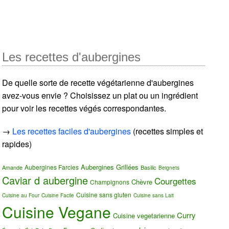
Les recettes d'aubergines
De quelle sorte de recette végétarienne d'aubergines
avez-vous envie ? Choisissez un plat ou un ingrédient
pour voir les recettes végés correspondantes.
→
Les recettes faciles d'aubergines
(recettes simples et
rapides)
Aubergines Grillées
Aubergines Farcies
Amande
Basilic
Beignets
Caviar d aubergine
Courgettes
Chèvre
Champignons
Cuisine sans gluten
Cuisine au Four
Cuisine Facile
Cuisine sans Lait
Cuisine Vegane
Curry
Cuisine vegetarienne