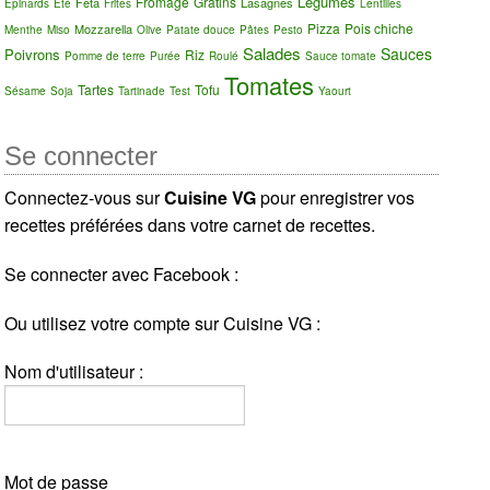
Légumes
Fromage
Gratins
Feta
Lasagnes
Épinards
Été
Frites
Lentilles
Pizza
Pois chiche
Mozzarella
Menthe
Miso
Olive
Patate douce
Pâtes
Pesto
Salades
Sauces
Poivrons
Riz
Pomme de terre
Purée
Roulé
Sauce tomate
Tomates
Tartes
Tofu
Sésame
Soja
Tartinade
Test
Yaourt
Se connecter
Connectez-vous sur
Cuisine VG
pour enregistrer vos
recettes préférées dans votre carnet de recettes.
Se connecter avec Facebook :
Ou utilisez votre compte sur Cuisine VG :
Nom d'utilisateur :
Mot de passe