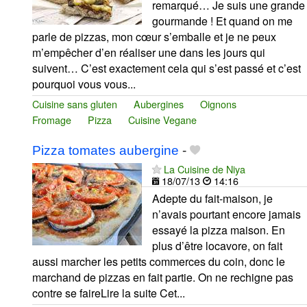
remarqué… Je suis une grande
gourmande ! Et quand on me
parle de pizzas, mon cœur s’emballe et je ne peux
m’empêcher d’en réaliser une dans les jours qui
suivent… C’est exactement cela qui s’est passé et c’est
pourquoi vous vous...
Cuisine sans gluten
Aubergines
Oignons
Fromage
Pizza
Cuisine Vegane
Pizza tomates aubergine
-
La Cuisine de Niya
18/07/13
14:16
Adepte du fait-maison, je
n’avais pourtant encore jamais
essayé la pizza maison. En
plus d’être locavore, on fait
aussi marcher les petits commerces du coin, donc le
marchand de pizzas en fait partie. On ne rechigne pas
contre se faireLire la suite Cet...