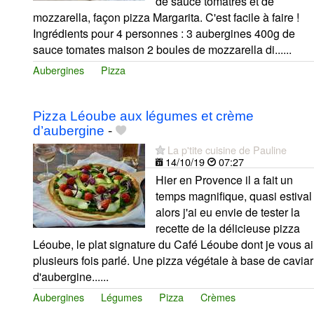
de sauce tomatres et de
mozzarella, façon pizza Margarita. C'est facile à faire !
Ingrédients pour 4 personnes : 3 aubergines 400g de
sauce tomates maison 2 boules de mozzarella di......
Aubergines
Pizza
Pizza Léoube aux légumes et crème
d’aubergine
-
La p'tite cuisine de Pauline
14/10/19
07:27
Hier en Provence il a fait un
temps magnifique, quasi estival
alors j'ai eu envie de tester la
recette de la délicieuse pizza
Léoube, le plat signature du Café Léoube dont je vous ai
plusieurs fois parlé. Une pizza végétale à base de caviar
d'aubergine......
Aubergines
Légumes
Pizza
Crèmes