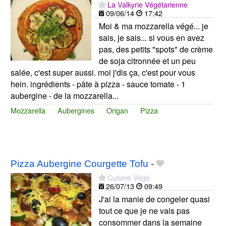
La Valkyrie Végétarienne
09/06/14
17:42
Moi & ma mozzarella végé... je
sais, je sais... si vous en avez
pas, des petits "spots" de crème
de soja citronnée et un peu
salée, c'est super aussi. moi j'dis ça, c'est pour vous
hein. ingrédients - pâte à pizza - sauce tomate - 1
aubergine - de la mozzarella...
Mozzarella
Aubergines
Origan
Pizza
Pizza Aubergine Courgette Tofu
-
Cuisine Végé
26/07/13
09:49
J'ai la manie de congeler quasi
tout ce que je ne vais pas
consommer dans la semaine