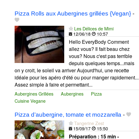
Pizza Rolls aux Aubergines grillées {Vegan}
-
Les Délices de Mimi
12/06/18
10:57
Hello EveryBody Comment
allez vous? Il fait beau chez
vous? Nous c'est pas terrible
depuis quelques temps...mais
on y croit, le soleil va arriver Aujourd'hui, une recette
idéale pour les apéro d'été ou pour manger rapidement...
Assez simple à faire et permettant...
Aubergines Grillées
Aubergines
Pizza
Cuisine Vegane
Pizza d’aubergine, tomate et mozzarella
-
Tangerine Zest
15/09/17
15:50
Préparation :
15 min -