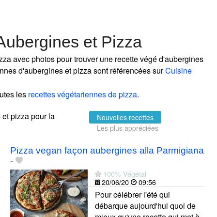
Aubergines et Pizza
izza avec photos pour trouver une recette végé d'aubergines
riennes d'aubergines et pizza sont référencées sur
Cuisine
utes les
recettes végétariennes de pizza
.
 et pizza pour la
Nouvelles recettes
Les plus appréciées
Pizza vegan façon aubergines alla Parmigiana
-
100% Végétal
20/06/20
09:56
Pour célébrer l'été qui
débarque aujourd'hui quoi de
mieux qu'une recette qui met à