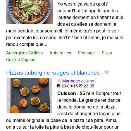
Yo wesh. ça va ou quoi?
aujourd'hui j'ai appris que les
loutres dorment en flottant sur le
dos et qu'elles se donnent la
main pendant leur sommeil. et même qu'on peut le voir
par exemple ici. so chou, isn't it? bon et sinon, je me suis
rendu compte que...
Aubergines Grillées
Aubergines
Fromage
Pizza
Cuisine Vegane
Pizzas aubergine rouges et blanches
-
Marmotte cuisine !
23/09/15
23:35
Cuisson :
25 min
Bonjour tout
le monde, La grande tendance
dans le domaine de la pizza,
c’est de changer de façon plus
ou moins originale la base de la pizza : sa pâte. Ainsi,
on a vu sur la toile la pâte à base de chou-fleur pour un