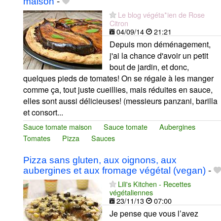
maison
-
Le blog végéta*ien de Rose
Citron
04/09/14
21:21
Depuis mon déménagement,
j'ai la chance d'avoir un petit
bout de jardin, et donc,
quelques pieds de tomates! On se régale à les manger
comme ça, tout juste cueillies, mais réduites en sauce,
elles sont aussi délicieuses! (messieurs panzani, barilla
et consort...
Sauce tomate maison
Sauce tomate
Aubergines
Tomates
Pizza
Sauces
Pizza sans gluten, aux oignons, aux
aubergines et aux fromage végétal (vegan)
-
Lili's Kitchen - Recettes
végétaliennes
23/11/13
07:00
Je pense que vous l’avez