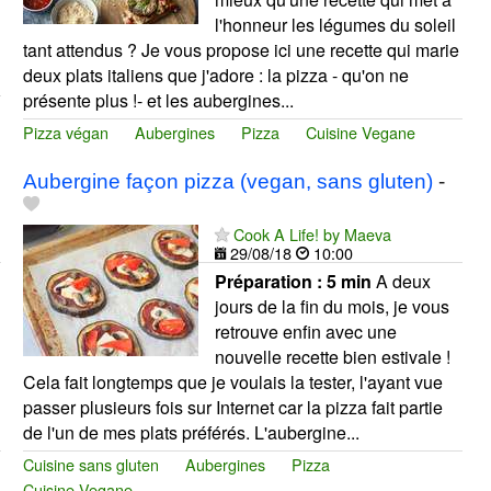
l'honneur les légumes du soleil
tant attendus ? Je vous propose ici une recette qui marie
deux plats italiens que j'adore : la pizza - qu'on ne
présente plus !- et les aubergines...
Pizza végan
Aubergines
Pizza
Cuisine Vegane
Aubergine façon pizza (vegan, sans gluten)
-
Cook A Life! by Maeva
29/08/18
10:00
Préparation :
5 min
A deux
jours de la fin du mois, je vous
retrouve enfin avec une
nouvelle recette bien estivale !
Cela fait longtemps que je voulais la tester, l'ayant vue
passer plusieurs fois sur Internet car la pizza fait partie
de l'un de mes plats préférés. L'aubergine...
Cuisine sans gluten
Aubergines
Pizza
Cuisine Vegane