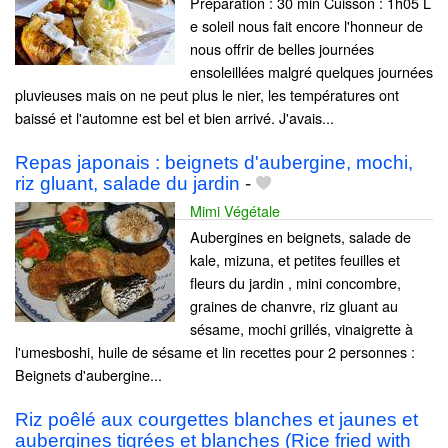
Préparation : 30 min Cuisson : 1h05 L
e soleil nous fait encore l'honneur de
nous offrir de belles journées
ensoleillées malgré quelques journées
pluvieuses mais on ne peut plus le nier, les températures ont
baissé et l'automne est bel et bien arrivé. J'avais...
Repas japonais : beignets d'aubergine, mochi,
riz gluant, salade du jardin
-
Mimi Végétale
Aubergines en beignets, salade de
kale, mizuna, et petites feuilles et
fleurs du jardin , mini concombre,
graines de chanvre, riz gluant au
sésame, mochi grillés, vinaigrette à
l'umesboshi, huile de sésame et lin recettes pour 2 personnes :
Beignets d'aubergine...
Riz poêlé aux courgettes blanches et jaunes et
aubergines tigrées et blanches (Rice fried with