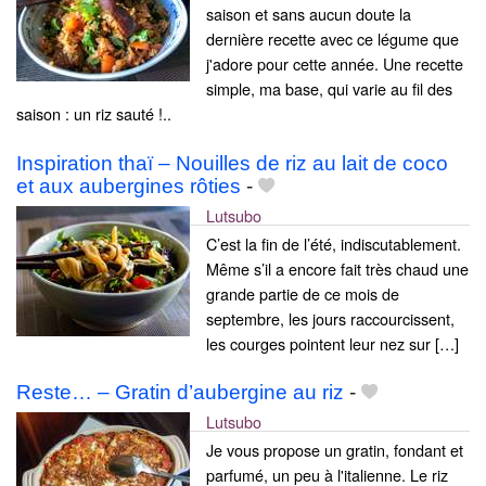
saison et sans aucun doute la
dernière recette avec ce légume que
j'adore pour cette année. Une recette
simple, ma base, qui varie au fil des
saison : un riz sauté !..
Inspiration thaï – Nouilles de riz au lait de coco
et aux aubergines rôties
-
Lutsubo
C’est la fin de l’été, indiscutablement.
Même s’il a encore fait très chaud une
grande partie de ce mois de
septembre, les jours raccourcissent,
les courges pointent leur nez sur […]
Reste… – Gratin d’aubergine au riz
-
Lutsubo
Je vous propose un gratin, fondant et
parfumé, un peu à l'italienne. Le riz