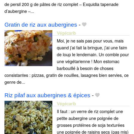
de persil 200 g de pâtes de riz complet – Exquidia tapenade
d’aubergine –...
Gratin de riz aux aubergines
-
Végécarib
Moi, je ne sais pas pour vous, mais
quand j’ai fait la bringue, j’ai une faim
de loup le lendemain. Un comble pour
une végétarienne ! Mon estomac
barbouillé à besoin de choses
consistantes : pizzas, gratin de nouilles, lasagnes bien servies, ce
genre de...
Riz pilaf aux aubergines & épices
-
Végécarib
Il faut : un verre de riz complet une
petite aubergine une poignée de
grosses protéines de soja texturées
une poignée de raisins secs (pas mis)