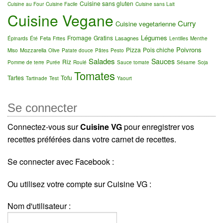
Cuisine sans gluten
Cuisine au Four
Cuisine Facile
Cuisine sans Lait
Cuisine Vegane
Curry
Cuisine vegetarienne
Légumes
Fromage
Gratins
Feta
Lasagnes
Épinards
Été
Frites
Lentilles
Menthe
Poivrons
Pizza
Pois chiche
Mozzarella
Miso
Olive
Patate douce
Pâtes
Pesto
Salades
Sauces
Riz
Pomme de terre
Purée
Roulé
Sauce tomate
Sésame
Soja
Tomates
Tartes
Tofu
Tartinade
Test
Yaourt
Se connecter
Connectez-vous sur
Cuisine VG
pour enregistrer vos
recettes préférées dans votre carnet de recettes.
Se connecter avec Facebook :
Ou utilisez votre compte sur Cuisine VG :
Nom d'utilisateur :