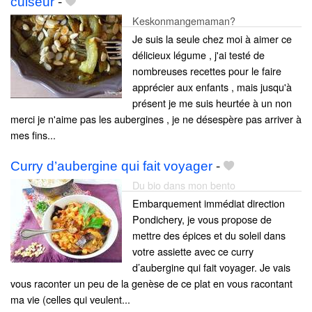
cuiseur
-
Keskonmangemaman?
Je suis la seule chez moi à aimer ce
délicieux légume , j'ai testé de
nombreuses recettes pour le faire
apprécier aux enfants , mais jusqu'à
présent je me suis heurtée à un non
merci je n'aime pas les aubergines , je ne désespère pas arriver à
mes fins...
Curry d’aubergine qui fait voyager
-
Du bio dans mon bento
Embarquement immédiat direction
Pondichery, je vous propose de
mettre des épices et du soleil dans
votre assiette avec ce curry
d’aubergine qui fait voyager. Je vais
vous raconter un peu de la genèse de ce plat en vous racontant
ma vie (celles qui veulent...