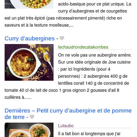
acido-basique pour ce plat unique. La
curry d’aubergines et de courgettes
est un plat très épicé (pas nécessairement pimenté) riche en
saveurs et à la texture moelleuse,...
Curry d'aubergines
-
lechaudrondecatakombes
On ne vole pas une aubergine amère.
Sur une idée originale de Jow cuisine
: par ici Ingrédients (pour 4
personnes) : 2 aubergines 400 g de
lentilles corail 140 g de concentré de
tomate 40 cl de lait de coco 1 gros oignon 2 gousses d'ail 8
cuillères à......
Dernières – Petit curry d’aubergine et de pomme
de terre
-
Lutsubo
Il a fait bon si longtemps que j'ai