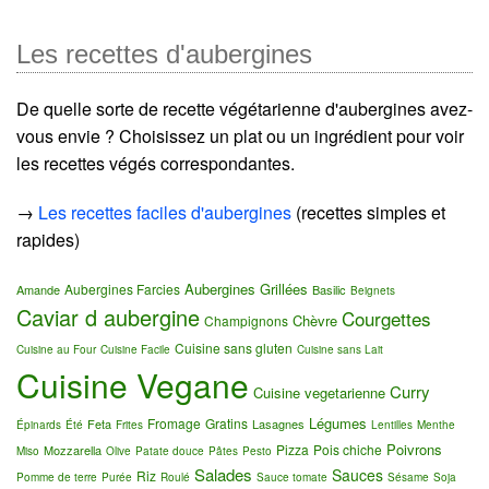
Les recettes d'aubergines
De quelle sorte de recette végétarienne d'aubergines avez-
vous envie ? Choisissez un plat ou un ingrédient pour voir
les recettes végés correspondantes.
→
Les recettes faciles d'aubergines
(recettes simples et
rapides)
Aubergines Grillées
Aubergines Farcies
Amande
Basilic
Beignets
Caviar d aubergine
Courgettes
Chèvre
Champignons
Cuisine sans gluten
Cuisine au Four
Cuisine Facile
Cuisine sans Lait
Cuisine Vegane
Curry
Cuisine vegetarienne
Légumes
Fromage
Gratins
Feta
Lasagnes
Épinards
Été
Frites
Lentilles
Menthe
Poivrons
Pizza
Pois chiche
Mozzarella
Miso
Olive
Patate douce
Pâtes
Pesto
Salades
Sauces
Riz
Pomme de terre
Purée
Roulé
Sauce tomate
Sésame
Soja