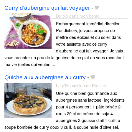
Curry d’aubergine qui fait voyager
-
Du bio dans mon bento
Embarquement immédiat direction
Pondichery, je vous propose de
mettre des épices et du soleil dans
votre assiette avec ce curry
d’aubergine qui fait voyager. Je vais
vous raconter un peu de la genèse de ce plat en vous racontant
ma vie (celles qui veulent...
Quiche aux aubergines au curry
-
La p'tite cuisine de Pauline
Une quiche bien gourmande aux
aubergines sans lactose. Ingrédients
pour 4 personnes : 1 pâte brisée 2
œufs 20 cl de crème de soja 4
aubergines 2 gousse d’ail 1 cuill. à
soupe bombée de curry doux 3 cuill. à soupe huile d’olive sel,