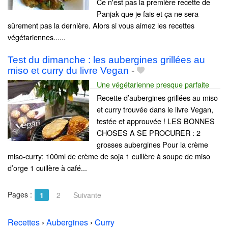
Ce n'est pas la première recette de
Panjak que je fais et ça ne sera
sûrement pas la dernière. Alors si vous aimez les recettes
végétariennes......
Test du dimanche : les aubergines grillées au
miso et curry du livre Vegan
-
Une végétarienne presque parfaite
Recette d’aubergines grillées au miso
et curry trouvée dans le livre Vegan,
testée et approuvée ! LES BONNES
CHOSES A SE PROCURER : 2
grosses aubergines Pour la crème
miso-curry: 100ml de crème de soja 1 cuillère à soupe de miso
d’orge 1 cuillère à café...
Pages :
1
2
Suivante
Recettes
›
Aubergines
›
Curry