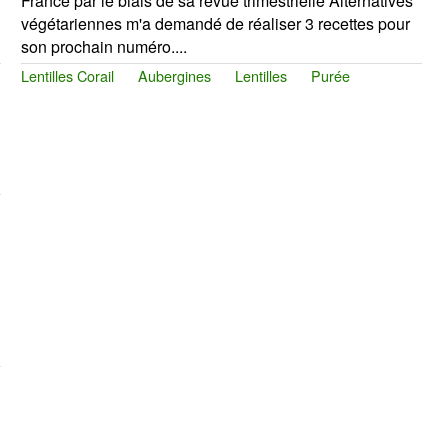
France par le biais de sa revue trimestrielle Alternatives
végétariennes m'a demandé de réaliser 3 recettes pour
son prochain numéro....
Lentilles Corail
Aubergines
Lentilles
Purée