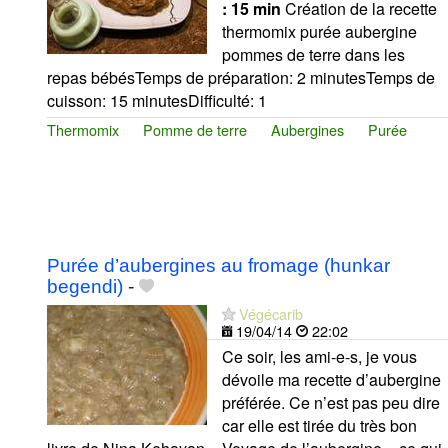
:
15 min
Création de la recette
thermomix purée aubergine
pommes de terre dans les
repas bébésTemps de préparation: 2 minutesTemps de
cuisson: 15 minutesDifficulté: 1
Thermomix
Pomme de terre
Aubergines
Purée
Purée d’aubergines au fromage (hunkar
begendi)
-
Végécarib
19/04/14
22:02
Ce soir, les ami-e-s, je vous
dévoile ma recette d’aubergine
préférée. Ce n’est pas peu dire
car elle est tirée du très bon