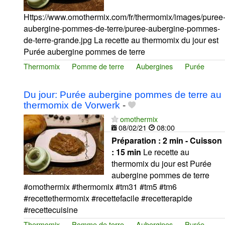
Https://www.omothermix.com/fr/thermomix/images/puree
aubergine-pommes-de-terre/puree-aubergine-pommes-
de-terre-grande.jpg La recette au thermomix du jour est
Purée aubergine pommes de terre
Thermomix
Pomme de terre
Aubergines
Purée
Du jour: Purée aubergine pommes de terre au
thermomix de Vorwerk
-
omothermix
08/02/21
08:00
Préparation :
2 min - Cuisson
:
15 min
Le recette au
thermomix du jour est Purée
aubergine pommes de terre
#omothermix #thermomix #tm31 #tm5 #tm6
#recettethermomix #recettefacile #recetterapide
#recettecuisine
Thermomix
Pomme de terre
Aubergines
Purée