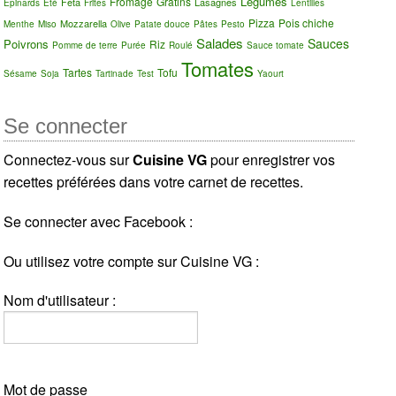
Légumes
Fromage
Gratins
Feta
Lasagnes
Épinards
Été
Frites
Lentilles
Pizza
Pois chiche
Mozzarella
Menthe
Miso
Olive
Patate douce
Pâtes
Pesto
Salades
Sauces
Poivrons
Riz
Pomme de terre
Purée
Roulé
Sauce tomate
Tomates
Tartes
Tofu
Sésame
Soja
Tartinade
Test
Yaourt
Se connecter
Connectez-vous sur
Cuisine VG
pour enregistrer vos
recettes préférées dans votre carnet de recettes.
Se connecter avec Facebook :
Ou utilisez votre compte sur Cuisine VG :
Nom d'utilisateur :
Mot de passe