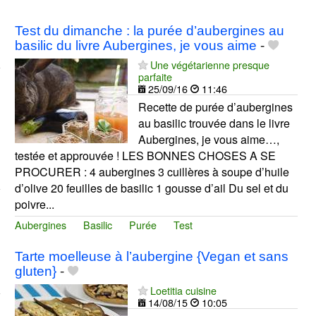
Test du dimanche : la purée d’aubergines au
basilic du livre Aubergines, je vous aime
-
Une végétarienne presque
parfaite
25/09/16
11:46
Recette de purée d’aubergines
au basilic trouvée dans le livre
Aubergines, je vous aime…,
testée et approuvée ! LES BONNES CHOSES A SE
PROCURER : 4 aubergines 3 cuillères à soupe d’huile
d’olive 20 feuilles de basilic 1 gousse d’ail Du sel et du
poivre...
Aubergines
Basilic
Purée
Test
Tarte moelleuse à l’aubergine {Vegan et sans
gluten}
-
Loetitia cuisine
14/08/15
10:05