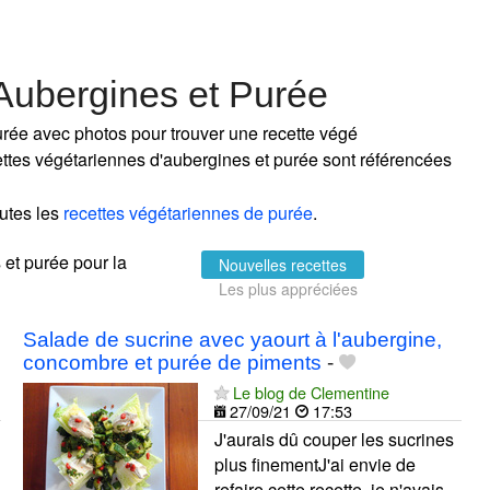
Aubergines et Purée
urée avec photos pour trouver une recette végé
cettes végétariennes d'aubergines et purée sont référencées
utes les
recettes végétariennes de purée
.
s et purée pour la
Nouvelles recettes
Les plus appréciées
Salade de sucrine avec yaourt à l'aubergine,
concombre et purée de piments
-
Le blog de Clementine
27/09/21
17:53
J'aurais dû couper les sucrines
plus finementJ'ai envie de
refaire cette recette, je n'avais