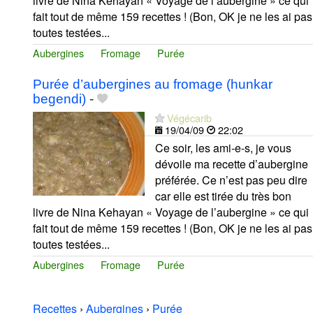
livre de Nina Kehayan « Voyage de l’aubergine » ce qui
fait tout de même 159 recettes ! (Bon, OK je ne les ai pas
toutes testées...
Aubergines
Fromage
Purée
Purée d’aubergines au fromage (hunkar
begendi)
-
Végécarib
19/04/09
22:02
Ce soir, les ami-e-s, je vous
dévoile ma recette d’aubergine
préférée. Ce n’est pas peu dire
car elle est tirée du très bon
livre de Nina Kehayan « Voyage de l’aubergine » ce qui
fait tout de même 159 recettes ! (Bon, OK je ne les ai pas
toutes testées...
Aubergines
Fromage
Purée
Recettes
›
Aubergines
›
Purée