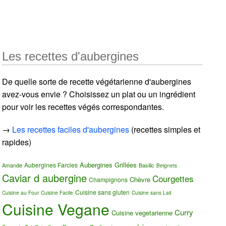
Les recettes d'aubergines
De quelle sorte de recette végétarienne d'aubergines
avez-vous envie ? Choisissez un plat ou un ingrédient
pour voir les recettes végés correspondantes.
→
Les recettes faciles d'aubergines
(recettes simples et
rapides)
Aubergines Grillées
Aubergines Farcies
Amande
Basilic
Beignets
Caviar d aubergine
Courgettes
Chèvre
Champignons
Cuisine sans gluten
Cuisine au Four
Cuisine Facile
Cuisine sans Lait
Cuisine Vegane
Curry
Cuisine vegetarienne