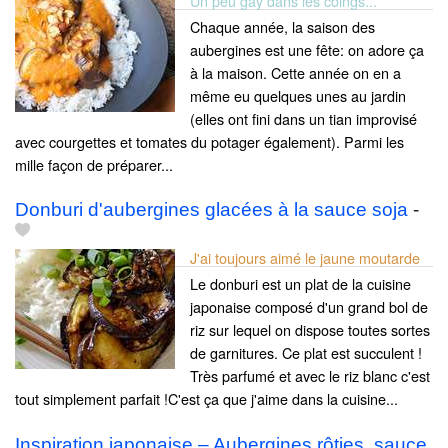
Un peu gay dans les coings...
Chaque année, la saison des
aubergines est une fête: on adore ça
à la maison. Cette année on en a
même eu quelques unes au jardin
(elles ont fini dans un tian improvisé
avec courgettes et tomates du potager également). Parmi les
mille façon de préparer...
Donburi d'aubergines glacées à la sauce soja
-
J'ai toujours aimé le jaune moutarde
Le donburi est un plat de la cuisine
japonaise composé d'un grand bol de
riz sur lequel on dispose toutes sortes
de garnitures. Ce plat est succulent !
Très parfumé et avec le riz blanc c'est
tout simplement parfait !C'est ça que j'aime dans la cuisine...
Inspiration japonaise – Aubergines rôties, sauce