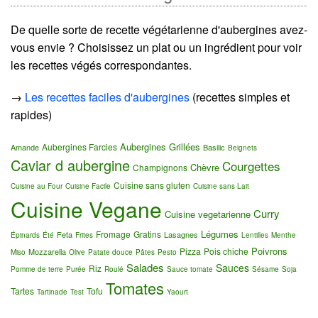
De quelle sorte de recette végétarienne d'aubergines avez-
vous envie ? Choisissez un plat ou un ingrédient pour voir
les recettes végés correspondantes.
→
Les recettes faciles d'aubergines
(recettes simples et
rapides)
Aubergines Grillées
Aubergines Farcies
Amande
Basilic
Beignets
Caviar d aubergine
Courgettes
Chèvre
Champignons
Cuisine sans gluten
Cuisine au Four
Cuisine Facile
Cuisine sans Lait
Cuisine Vegane
Curry
Cuisine vegetarienne
Légumes
Fromage
Gratins
Feta
Lasagnes
Épinards
Été
Frites
Lentilles
Menthe
Poivrons
Pizza
Pois chiche
Mozzarella
Miso
Olive
Patate douce
Pâtes
Pesto
Salades
Sauces
Riz
Pomme de terre
Purée
Roulé
Sauce tomate
Sésame
Soja
Tomates
Tartes
Tofu
Tartinade
Test
Yaourt