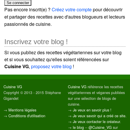
Pas encore inscrit(e) ?
Créez votre compte
pour découvrir
et partager des recettes avec d'autres blogueurs et lecteurs
passionnés de cuisine.
Inscrivez votre blog !
Si vous publiez des recettes végétariennes sur votre blog
et si vous souhaitez qu'elles soient référencées sur
Cuisine VG
,
proposez votre blog
!
Cuisine VG
Cuisine VG
référence les recettes
Copyright © 2013 - 2015 Stéphane
végétariennes et véganes publiées
Gigandet
sur une sélection de blogs de
cuisine.
→
Mentions légales
→
Je veux en savoir plus !
→
Conditions d'utilisation
→
Je veux savoir qui a créé ce site.
→
Je veux contacter le créateur.
→
le blog
--
@Cuisine_VG
sur