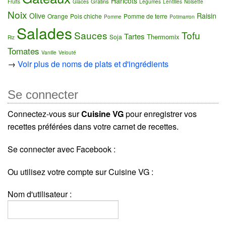
Haricots
Gratins
Fruits
Glaces
Légumes
Lentilles
Noisette
Noix
Olive
Raisin
Orange
Pois chiche
Pomme de terre
Pomme
Potimarron
Salades
Sauces
Tofu
Tartes
Thermomix
Soja
Riz
Tomates
Vanille
Velouté
→
Voir plus de noms de plats et d'ingrédients
Se connecter
Connectez-vous sur
Cuisine VG
pour enregistrer vos
recettes préférées dans votre carnet de recettes.
Se connecter avec Facebook :
Ou utilisez votre compte sur Cuisine VG :
Nom d'utilisateur :