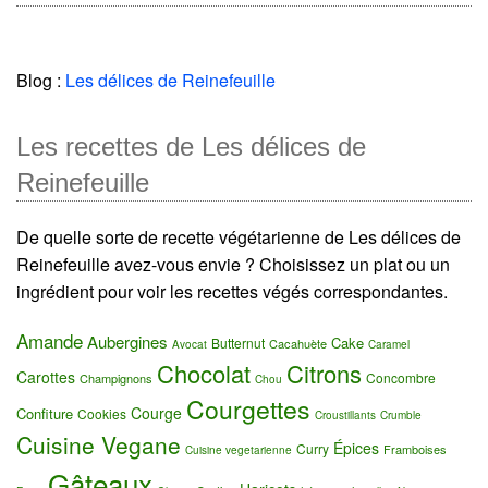
Blog :
Les délices de Reinefeuille
Les recettes de Les délices de
Reinefeuille
De quelle sorte de recette végétarienne de Les délices de
Reinefeuille avez-vous envie ? Choisissez un plat ou un
ingrédient pour voir les recettes végés correspondantes.
Amande
Aubergines
Cake
Butternut
Cacahuète
Avocat
Caramel
Chocolat
Citrons
Carottes
Concombre
Champignons
Chou
Courgettes
Courge
Confiture
Cookies
Croustillants
Crumble
Cuisine Vegane
Épices
Curry
Framboises
Cuisine vegetarienne
Gâteaux