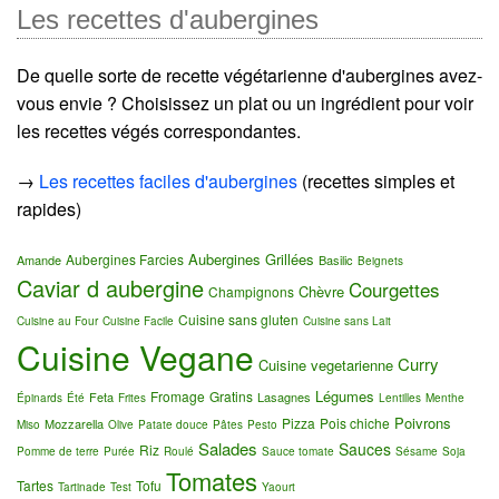
Les recettes d'aubergines
De quelle sorte de recette végétarienne d'aubergines avez-
vous envie ? Choisissez un plat ou un ingrédient pour voir
les recettes végés correspondantes.
→
Les recettes faciles d'aubergines
(recettes simples et
rapides)
Aubergines Grillées
Aubergines Farcies
Amande
Basilic
Beignets
Caviar d aubergine
Courgettes
Chèvre
Champignons
Cuisine sans gluten
Cuisine au Four
Cuisine Facile
Cuisine sans Lait
Cuisine Vegane
Curry
Cuisine vegetarienne
Légumes
Fromage
Gratins
Feta
Lasagnes
Épinards
Été
Frites
Lentilles
Menthe
Poivrons
Pizza
Pois chiche
Mozzarella
Miso
Olive
Patate douce
Pâtes
Pesto
Salades
Sauces
Riz
Pomme de terre
Purée
Roulé
Sauce tomate
Sésame
Soja
Tomates
Tartes
Tofu
Tartinade
Test
Yaourt