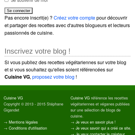
Se souvenir de moi
Pas encore inscrit(e) ?
Créez votre compte
pour découvrir
et partager des recettes avec d'autres blogueurs et lecteurs
passionnés de cuisine.
Inscrivez votre blog !
Si vous publiez des recettes végétariennes sur votre blog
et si vous souhaitez qu'elles soient référencées sur
Cuisine VG
,
proposez votre blog
!
Cuisine VG
Cuisine VG
référence les recettes
Copyright © 2013 - 2015 Stéphane
végétariennes et véganes publiées
Gigandet
sur une sélection de blogs de
cuisine.
→
Mentions légales
→
Je veux en savoir plus !
→
Conditions d'utilisation
→
Je veux savoir qui a créé ce site.
→
Je veux contacter le créateur.