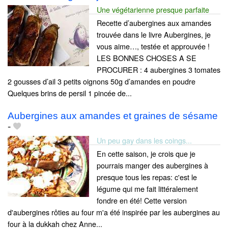
Une végétarienne presque parfaite
Recette d’aubergines aux amandes
trouvée dans le livre Aubergines, je
vous aime…, testée et approuvée !
LES BONNES CHOSES A SE
PROCURER : 4 aubergines 3 tomates
2 gousses d’ail 3 petits oignons 50g d’amandes en poudre
Quelques brins de persil 1 pincée de...
Aubergines aux amandes et graines de sésame
-
Un peu gay dans les coings...
En cette saison, je crois que je
pourrais manger des aubergines à
presque tous les repas: c'est le
légume qui me fait littéralement
fondre en été! Cette version
d'aubergines rôties au four m'a été inspirée par les aubergines au
four à la dukkah chez Anne...