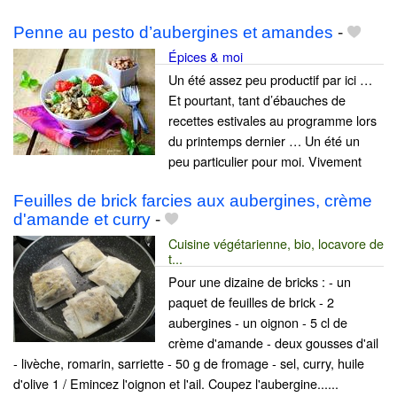
Penne au pesto d’aubergines et amandes
-
Épices & moi
Un été assez peu productif par ici …
Et pourtant, tant d’ébauches de
recettes estivales au programme lors
du printemps dernier … Un été un
peu particulier pour moi. Vivement
Feuilles de brick farcies aux aubergines, crème
d'amande et curry
-
Cuisine végétarienne, bio, locavore de
t...
Pour une dizaine de bricks : - un
paquet de feuilles de brick - 2
aubergines - un oignon - 5 cl de
crème d'amande - deux gousses d'ail
- livèche, romarin, sarriette - 50 g de fromage - sel, curry, huile
d'olive 1 / Emincez l'oignon et l'ail. Coupez l'aubergine......