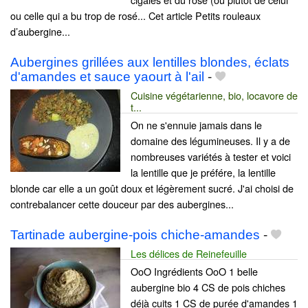
ou celle qui a bu trop de rosé... Cet article Petits rouleaux
d’aubergine...
Aubergines grillées aux lentilles blondes, éclats
d'amandes et sauce yaourt à l'ail
-
Cuisine végétarienne, bio, locavore de
t...
On ne s'ennuie jamais dans le
domaine des légumineuses. Il y a de
nombreuses variétés à tester et voici
la lentille que je préfére, la lentille
blonde car elle a un goût doux et légèrement sucré. J'ai choisi de
contrebalancer cette douceur par des aubergines...
Tartinade aubergine-pois chiche-amandes
-
Les délices de Reinefeuille
OoO Ingrédients OoO 1 belle
aubergine bio 4 CS de pois chiches
déjà cuits 1 CS de purée d'amandes 1