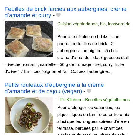
Feuilles de brick farcies aux aubergines, crème
d'amande et curry
-
Cuisine végétarienne, bio, locavore de
t...
Pour une dizaine de bricks : - un
paquet de feuilles de brick - 2
aubergines - un oignon - 5 cl de
crème d'amande - deux gousses d'ail
- livèche, romarin, sarriette - 50 g de fromage - sel, curry, huile
d'olive 1 / Emincez l'oignon et l'ail. Coupez l'aubergine...
Petits rouleaux d’aubergine à la crème
d’amande et de cajou (vegan)
-
Lili's Kitchen - Recettes végétaliennes
Pour prolonger les vacances, les
pique-niques en famille ou entre amis
ainsi que les longues soirées d’été en
terrasse, bercées par le chant des
cigales et du rosé (ou plutôt de celui