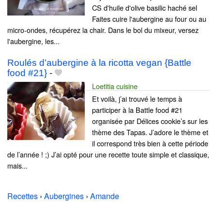
CS d'huile d'olive basilic haché sel
Faites cuire l'aubergine au four ou au
micro-ondes, récupérez la chair. Dans le bol du mixeur, versez
l'aubergine, les...
Roulés d’aubergine à la ricotta vegan {Battle
food #21}
-
Loetitia cuisine
Et voilà, j’ai trouvé le temps à
participer à la Battle food #21
organisée par Délices cookie’s sur les
thème des Tapas. J’adore le thème et
il correspond très bien à cette période
de l’année ! ;) J’ai opté pour une recette toute simple et classique,
mais...
Recettes
›
Aubergines
›
Amande