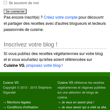
Se souvenir de moi
Pas encore inscrit(e) ?
Créez votre compte
pour découvrir
et partager des recettes avec d'autres blogueurs et lecteurs
passionnés de cuisine.
Inscrivez votre blog !
Si vous publiez des recettes végétariennes sur votre blog
et si vous souhaitez qu'elles soient référencées sur
Cuisine VG
,
proposez votre blog
!
Cuisine VG
Cuisine VG
référence les recettes
Copyright © 2013 - 2015 Stéphane
végétariennes et véganes publiées
Gigandet
sur une sélection de blogs de
cuisine.
→
Mentions légales
→
Je veux en savoir plus !
→
Conditions d'utilisation
→
Je veux savoir qui a créé ce site.