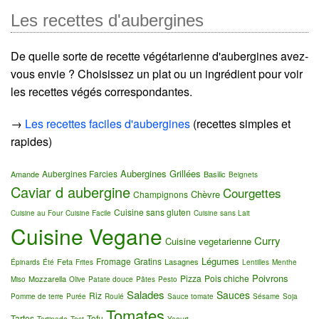
Les recettes d'aubergines
De quelle sorte de recette végétarienne d'aubergines avez-
vous envie ? Choisissez un plat ou un ingrédient pour voir
les recettes végés correspondantes.
→
Les recettes faciles d'aubergines
(recettes simples et
rapides)
Aubergines Grillées
Aubergines Farcies
Amande
Basilic
Beignets
Caviar d aubergine
Courgettes
Chèvre
Champignons
Cuisine sans gluten
Cuisine au Four
Cuisine Facile
Cuisine sans Lait
Cuisine Vegane
Curry
Cuisine vegetarienne
Légumes
Fromage
Gratins
Feta
Lasagnes
Épinards
Été
Frites
Lentilles
Menthe
Poivrons
Pizza
Pois chiche
Mozzarella
Miso
Olive
Patate douce
Pâtes
Pesto
Salades
Sauces
Riz
Pomme de terre
Purée
Roulé
Sauce tomate
Sésame
Soja
Tomates
Tartes
Tofu