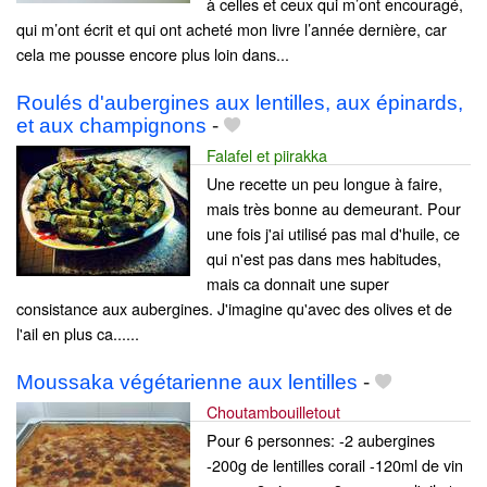
à celles et ceux qui m’ont encouragé,
qui m’ont écrit et qui ont acheté mon livre l’année dernière, car
cela me pousse encore plus loin dans...
Roulés d'aubergines aux lentilles, aux épinards,
et aux champignons
-
Falafel et piirakka
Une recette un peu longue à faire,
mais très bonne au demeurant. Pour
une fois j'ai utilisé pas mal d'huile, ce
qui n'est pas dans mes habitudes,
mais ca donnait une super
consistance aux aubergines. J'imagine qu'avec des olives et de
l'ail en plus ca......
Moussaka végétarienne aux lentilles
-
Choutambouilletout
Pour 6 personnes: -2 aubergines
-200g de lentilles corail -120ml de vin