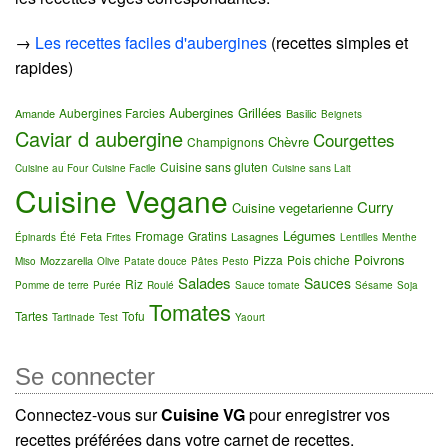
→
Les recettes faciles d'aubergines
(recettes simples et
rapides)
Aubergines Grillées
Aubergines Farcies
Amande
Basilic
Beignets
Caviar d aubergine
Courgettes
Chèvre
Champignons
Cuisine sans gluten
Cuisine au Four
Cuisine Facile
Cuisine sans Lait
Cuisine Vegane
Curry
Cuisine vegetarienne
Légumes
Fromage
Gratins
Feta
Lasagnes
Épinards
Été
Frites
Lentilles
Menthe
Poivrons
Pizza
Pois chiche
Mozzarella
Miso
Olive
Patate douce
Pâtes
Pesto
Salades
Sauces
Riz
Pomme de terre
Purée
Roulé
Sauce tomate
Sésame
Soja
Tomates
Tartes
Tofu
Tartinade
Test
Yaourt
Se connecter
Connectez-vous sur
Cuisine VG
pour enregistrer vos
recettes préférées dans votre carnet de recettes.