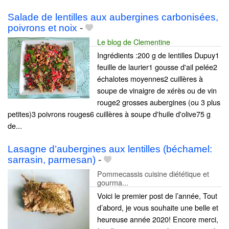
Salade de lentilles aux aubergines carbonisées,
poivrons et noix
-
Le blog de Clementine
Ingrédients :200 g de lentilles Dupuy1
feuille de laurier1 gousse d'ail pelée2
échalotes moyennes2 cuillères à
soupe de vinaigre de xérès ou de vin
rouge2 grosses aubergines (ou 3 plus
petites)3 poivrons rouges6 cuillères à soupe d'huile d'olive75 g
de...
Lasagne d’aubergines aux lentilles (béchamel:
sarrasin, parmesan)
-
Pommecassis cuisine diététique et
gourma...
Voici le premier post de l’année, Tout
d’abord, je vous souhaite une belle et
heureuse année 2020! Encore merci,