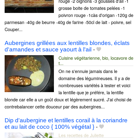
rouge -2 oignons -3 gousses d'ail -1
grosse boite de tomates pelées -1
poivron rouge -1càs d'origan -120g de
parmesan -40g de beurre -40g de farine -50cl de lait - poivre, sel
Couper...
Aubergines grillées aux lentilles blondes, éclats
d'amandes et sauce yaourt à l'ail
-
Cuisine végétarienne, bio, locavore de
t...
On ne s'ennuie jamais dans le
domaine des légumineuses. Il y a de
nombreuses variétés à tester et voici
la lentille que je préfére, la lentille
blonde car elle a un goût doux et légèrement sucré. J'ai choisi de
contrebalancer cette douceur par des aubergines...
Dip d'aubergine et lentilles corail à la coriandre
et au lait de coco { 100% végétal }
-
Les recettes de Juliette