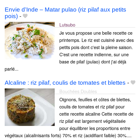
Envie d’Inde – Matar pulao (riz pilaf aux petits
pois)
-
Lutsubo
Je vous propose une belle recette ce
printemps. Le riz est cuisiné avec des
petits pois dont c'est la pleine saison.
C'est une recette indienne, sur une
base de pilaf (pulao) dont j'ai déjà
parlé...
Alcaline : riz pilaf, coulis de tomates et blettes
-
Bouchées Doubles
Oignons, feuilles et côtes de blettes,
coulis de tomates et riz pilaf pour
cette recette alcaline Cette recette de
riz pilaf est largement végétalisée
pour équilibrer les proportions entre
végétaux (alcalinisants forts) 70% et riz (acidifiant faible) 30%....