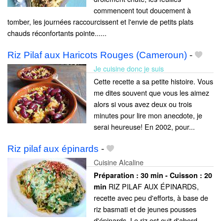
commencent tout doucement à
tomber, les journées raccourcissent et l'envie de petits plats
chauds réconfortants pointe......
Riz Pilaf aux Haricots Rouges (Cameroun)
-
Je cuisine donc je suis
Cette recette a sa petite histoire. Vous
me dites souvent que vous les aimez
alors si vous avez deux ou trois
minutes pour lire mon anecdote, je
serai heureuse! En 2002, pour...
Riz pilaf aux épinards
-
Cuisine Alcaline
Préparation :
30 min - Cuisson :
20
RIZ PILAF AUX ÉPINARDS,
min
recette avec peu d'efforts, à base de
riz basmati et de jeunes pousses
d'épinards. Le riz est cuit d'abord