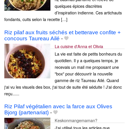
quelques épices discrètes
d’inspiration indienne. Ces artichauts
fondants, cuits selon la recette […]
Riz pilaf aux fruits séchés et betterave confite +
concours Taureau Ailé
-
La cuisine d'Anna et Olivia
La vie est faite de petits bonheurs du
quotidien. Il y a quelques temps, je
recevais un mail me proposant une
"box" pour découvrir la nouvelle
gamme de riz Taureau Ailé. Quand
j'ai vu les visuels des box, j'ai tout de suite été séduite ! J'ai donc
reçu......
Riz Pilaf végétalien avec la farce aux Olives
Bjorg (partenariat)
-
Keskonmangemaman?
J'ai utilisé tous les articles que