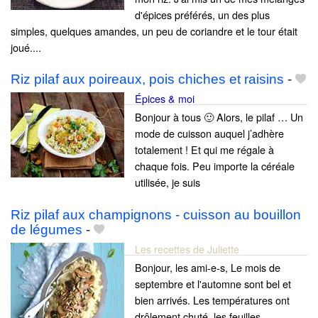
d'épices préférés, un des plus
simples, quelques amandes, un peu de coriandre et le tour était
joué....
Riz pilaf aux poireaux, pois chiches et raisins
-
Épices & moi
Bonjour à tous 🙂 Alors, le pilaf … Un
mode de cuisson auquel j’adhère
totalement ! Et qui me régale à
chaque fois. Peu importe la céréale
utilisée, je suis
Riz pilaf aux champignons - cuisson au bouillon
de légumes
-
Les recettes de Juliette
Bonjour, les ami-e-s, Le mois de
septembre et l'automne sont bel et
bien arrivés. Les températures ont
drôlement chuté, les feuilles