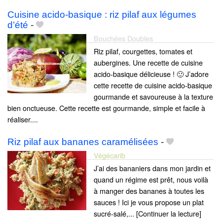
Cuisine acido-basique : riz pilaf aux légumes
d’été
-
Bouchées Doubles
Riz pilaf, courgettes, tomates et
aubergines. Une recette de cuisine
acido-basique délicieuse ! 🙂 J’adore
cette recette de cuisine acido-basique
gourmande et savoureuse à la texture
bien onctueuse. Cette recette est gourmande, simple et facile à
réaliser....
Riz pilaf aux bananes caramélisées
-
Végécarib
J’ai des bananiers dans mon jardin et
quand un régime est prêt, nous voilà
à manger des bananes à toutes les
sauces ! Ici je vous propose un plat
sucré-salé,... [Continuer la lecture]