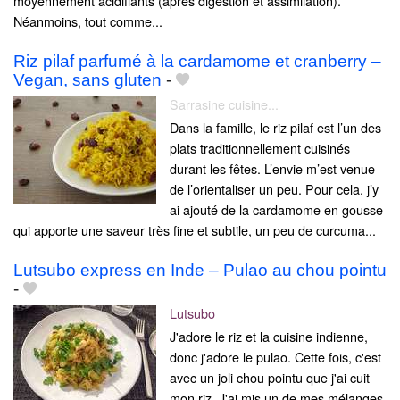
moyennement acidifiants (après digestion et assimilation).
Néanmoins, tout comme...
Riz pilaf parfumé à la cardamome et cranberry –
Vegan, sans gluten
-
Sarrasine cuisine...
Dans la famille, le riz pilaf est l’un des
plats traditionnellement cuisinés
durant les fêtes. L’envie m’est venue
de l’orientaliser un peu. Pour cela, j’y
ai ajouté de la cardamome en gousse
qui apporte une saveur très fine et subtile, un peu de curcuma...
Lutsubo express en Inde – Pulao au chou pointu
-
Lutsubo
J'adore le riz et la cuisine indienne,
donc j'adore le pulao. Cette fois, c'est
avec un joli chou pointu que j'ai cuit
mon riz. J'ai mis un de mes mélanges