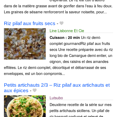
dans de la matière grasse avant de gonfler dans l'eau à feu doux.
Les graines de sésame renforceront la saveur noisette, pour...
Riz pilaf aux fruits secs
-
Line Lisbonne Et Cie
Un riz demi-
Cuisson :
20 min
complet gourmandRiz pilaf aux fruits
secs Une recette préparée avec du riz
long bio de Camargue demi-entier, un
oignon, des raisins et des amandes
effilées. Le riz demi-complet, décortiqué et débarrassé de ses
enveloppes, est un bon compromis...
Petits artichauts 2/3 – Riz pilaf aux artichauts et
aux épices
-
Lutsubo
Deuxième recette de la série sur mes
petits artichauts siciliens. Un pilaf de
riz basmati parfumé et relevé de