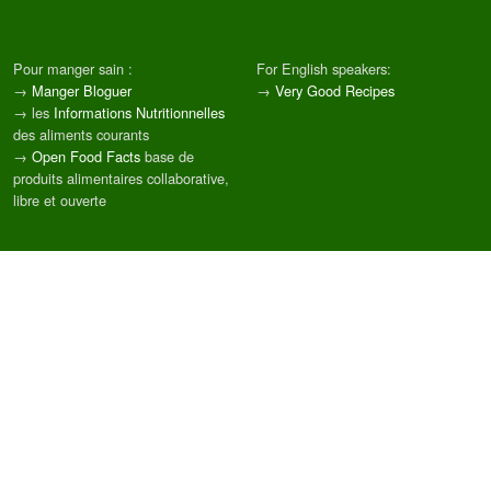
Pour manger sain :
For English speakers:
→
Manger Bloguer
→
Very Good Recipes
→ les
Informations Nutritionnelles
des aliments courants
→
Open Food Facts
base de
produits alimentaires collaborative,
libre et ouverte