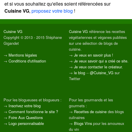
et si vous souhaitez qu'elles soient référencées sur
Cuisine VG
,
proposez votre blog
!
Cuisine VG
Cuisine VG
référence les recettes
Copyright © 2013 - 2015 Stéphane
végétariennes et véganes publiées
Gigandet
sur une sélection de blogs de
cuisine.
→
Mentions légales
→
Je veux en savoir plus !
→
Conditions d'utilisation
→
Je veux savoir qui a créé ce site.
→
Je veux contacter le créateur.
→
le blog
--
@Cuisine_VG
sur
Twitter
Pour les blogueuses et blogueurs :
Pour les gourmands et les
→
Inscrivez votre blog
gourmets :
→
Comment fonctionne le site ?
→
Recettes de cuisine
des blogs
→
Foire Aux Questions
culinaires
→
Logo personnalisable
→
Blogs Vins
pour les amoureux
du vin