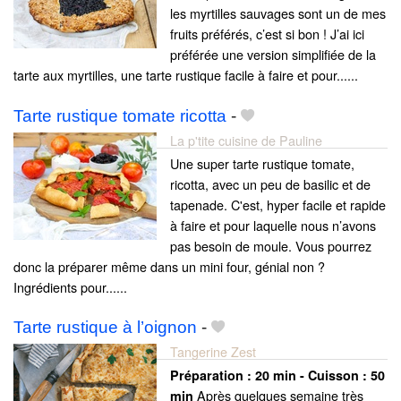
les myrtilles sauvages sont un de mes
fruits préférés, c’est si bon ! J’ai ici
préférée une version simplifiée de la
tarte aux myrtilles, une tarte rustique facile à faire et pour......
Tarte rustique tomate ricotta
-
La p'tite cuisine de Pauline
Une super tarte rustique tomate,
ricotta, avec un peu de basilic et de
tapenade. C'est, hyper facile et rapide
à faire et pour laquelle nous n’avons
pas besoin de moule. Vous pourrez
donc la préparer même dans un mini four, génial non ?
Ingrédients pour......
Tarte rustique à l’oignon
-
Tangerine Zest
Préparation :
20 min - Cuisson :
50
Après quelques semaine très
min