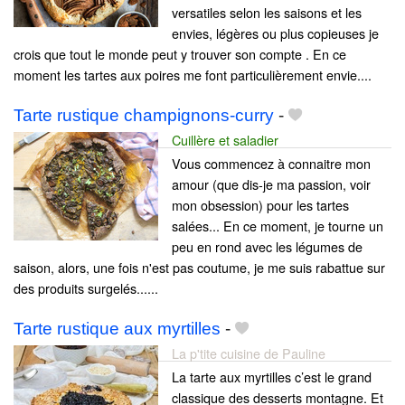
versatiles selon les saisons et les
envies, légères ou plus copieuses je
crois que tout le monde peut y trouver son compte . En ce
moment les tartes aux poires me font particulièrement envie....
Tarte rustique champignons-curry
-
Cuillère et saladier
Vous commencez à connaitre mon
amour (que dis-je ma passion, voir
mon obsession) pour les tartes
salées... En ce moment, je tourne un
peu en rond avec les légumes de
saison, alors, une fois n'est pas coutume, je me suis rabattue sur
des produits surgelés......
Tarte rustique aux myrtilles
-
La p'tite cuisine de Pauline
La tarte aux myrtilles c’est le grand
classique des desserts montagne. Et