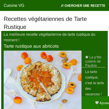
Cuisine VG
CHERCHER UNE RECETTE
Recettes végétariennes de Tarte
Rustique
Mes blogs préférés
La meilleure recette végétarienne de tarte rustique du
moment !
Tarte rustique aux abricots
La p'tite
cuisine de
Pauline
La tarte
rustique,
c'est la tarte
des
vacances !
Celle qu'on
Ajouter
peut