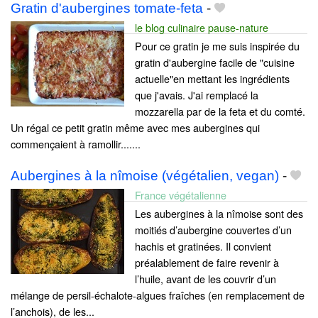
Gratin d'aubergines tomate-feta
-
le blog culinaire pause-nature
Pour ce gratin je me suis inspirée du
gratin d'aubergine facile de "cuisine
actuelle"en mettant les ingrédients
que j'avais. J'ai remplacé la
mozzarella par de la feta et du comté.
Un régal ce petit gratin même avec mes aubergines qui
commençaient à ramollir.......
Aubergines à la nîmoise (végétalien, vegan)
-
France végétalienne
Les aubergines à la nîmoise sont des
moitiés d’aubergine couvertes d’un
hachis et gratinées. Il convient
préalablement de faire revenir à
l’huile, avant de les couvrir d’un
mélange de persil-échalote-algues fraîches (en remplacement de
l’anchois), de les...