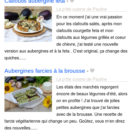
Clafoutis aubergine feta
-
La p'tite cuisine de Pauline
En ce moment j'ai une vrai passion
pour les clafoutis salés, après mon
clafoutis courgette feta et mon
clafoutis aux légumes grillés et coeur
de chèvre, j'ai testé une nouvelle
version aux aubergines et à la feta . C'est original, ça change des
quiches......
Aubergines farcies à la brousse
-
La p'tite cuisine de Pauline
Les étals des marchés regorgent
encore de beaux légumes d'été, alors
on en profite ! J'ai trouvé de jolies
petites aubergines que j'ai farcies
avec de la brousse. Une recette de
farcis végétarienne qui change un peu. Goûtez, vous m'en direz
des nouvelles......