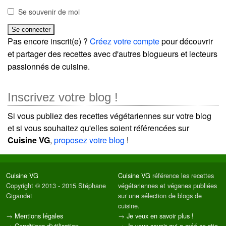
Se souvenir de moi
Pas encore inscrit(e) ?
Créez votre compte
pour découvrir
et partager des recettes avec d'autres blogueurs et lecteurs
passionnés de cuisine.
Inscrivez votre blog !
Si vous publiez des recettes végétariennes sur votre blog
et si vous souhaitez qu'elles soient référencées sur
Cuisine VG
,
proposez votre blog
!
Cuisine VG
Cuisine VG
référence les recettes
Copyright © 2013 - 2015 Stéphane
végétariennes et véganes publiées
Gigandet
sur une sélection de blogs de
cuisine.
→
Mentions légales
→
Je veux en savoir plus !
→
Conditions d'utilisation
→
Je veux savoir qui a créé ce site.