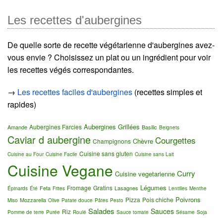
Les recettes d'aubergines
De quelle sorte de recette végétarienne d'aubergines avez-
vous envie ? Choisissez un plat ou un ingrédient pour voir
les recettes végés correspondantes.
→
Les recettes faciles d'aubergines
(recettes simples et
rapides)
Aubergines Grillées
Aubergines Farcies
Amande
Basilic
Beignets
Caviar d aubergine
Courgettes
Chèvre
Champignons
Cuisine sans gluten
Cuisine au Four
Cuisine Facile
Cuisine sans Lait
Cuisine Vegane
Curry
Cuisine vegetarienne
Légumes
Fromage
Gratins
Feta
Lasagnes
Épinards
Été
Frites
Lentilles
Menthe
Poivrons
Pizza
Pois chiche
Mozzarella
Miso
Olive
Patate douce
Pâtes
Pesto
Salades
Sauces
Riz
Pomme de terre
Purée
Roulé
Sauce tomate
Sésame
Soja