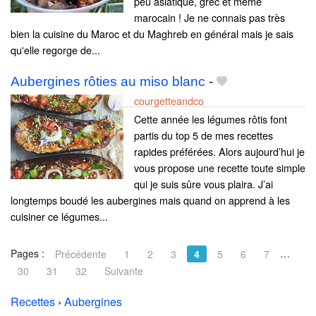
peu asiatique, grec et même
marocain ! Je ne connais pas très
bien la cuisine du Maroc et du Maghreb en général mais je sais
qu'elle regorge de...
Aubergines rôties au miso blanc
-
courgetteandco
Cette année les légumes rôtis font
partis du top 5 de mes recettes
rapides préférées. Alors aujourd’hui je
vous propose une recette toute simple
qui je suis sûre vous plaira. J’ai
longtemps boudé les aubergines mais quand on apprend à les
cuisiner ce légumes...
Pages :
…
Précédente
1
2
3
4
5
6
7
30
31
32
Suivante
Recettes
›
Aubergines