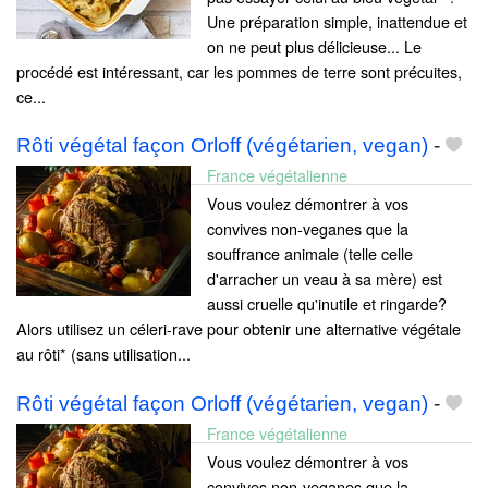
Une préparation simple, inattendue et
on ne peut plus délicieuse... Le
procédé est intéressant, car les pommes de terre sont précuites,
ce...
Rôti végétal façon Orloff (végétarien, vegan)
-
France végétalienne
Vous voulez démontrer à vos
convives non-veganes que la
souffrance animale (telle celle
d'arracher un veau à sa mère) est
aussi cruelle qu'inutile et ringarde?
Alors utilisez un céleri-rave pour obtenir une alternative végétale
au rôti* (sans utilisation...
Rôti végétal façon Orloff (végétarien, vegan)
-
France végétalienne
Vous voulez démontrer à vos
convives non-veganes que la