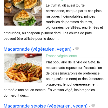
Le truffiat, dit aussi tourte
berrichonne, compte parmi ces plats
rustiques indémodables: minces
rondelles de pommes de terre,
oignonnées, persillées, encrèmées et
entourtées, au chapeau joliment doré. Les chutes de pâte
peuvent être utilisée pour le décor....
Macaronade (végétarien, vegan)
-
France végétalienne
Plat populaire de la ville de Sète, la
macaronade repose sur l’association
de pâtes (macaronis de préférence,
pour justifier le nom) et des fameuses
brageoles, le tout généreusement
enrobé d'une sauce tomate. En version végé, les brageoles
donneront des...
Macaronade sétoise (végétarien, vegan)
-