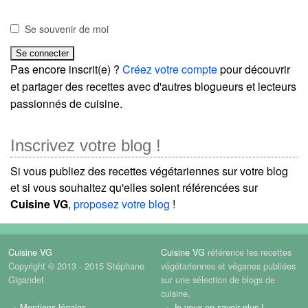
Se souvenir de moi
Pas encore inscrit(e) ?
Créez votre compte
pour découvrir
et partager des recettes avec d'autres blogueurs et lecteurs
passionnés de cuisine.
Inscrivez votre blog !
Si vous publiez des recettes végétariennes sur votre blog
et si vous souhaitez qu'elles soient référencées sur
Cuisine VG
,
proposez votre blog
!
Cuisine VG
Cuisine VG
référence les recettes
Copyright © 2013 - 2015 Stéphane
végétariennes et véganes publiées
Gigandet
sur une sélection de blogs de
cuisine.
→
Mentions légales
→
Je veux en savoir plus !