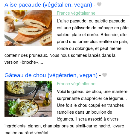
Alise pacaude (végétalien, vegan)
-
France végétalienne
L'alise pacaude, ou galette pacaude,
est une pâtisserie de ménage en pâte
sablée, plate et dorée. Briochée, elle
prend une forme plus renflée de pain,
ronde ou oblongue, et peut même
contenir des pruneaux. Nous nous sommes lancés dans la
version «brioche»,...
Gâteau de chou (végétarien, vegan)
-
France végétalienne
Voici le gâteau de chou, une manière
surprenante d'apprécier ce légume...
Une fois le chou coupé en tranches
ramollies dans un bouillon de
légumes, il sera associé à divers
ingrédients: oignon, champignons ou simili-carne haché, levure
maltée ou râpé végétal,...