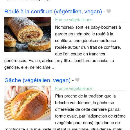
Roulé à la confiture (végétalien, vegan)
-
France végétalienne
Nombreux sont les baby-boomers à
garder en mémoire le roulé à la
confiture: une génoise moelleuse
roulée autour d'un trait de confiture,
que l'on coupe en tranches
généreuses. Fraise, abricot, myrtille... confiture au choix. La
génoise, elle, ne réclame...
Gâche (végétalien, vegan)
-
France végétalienne
Plus proche de la tradition que la
brioche vendéenne, la gâche se
différencie de cette dernière par sa
forme ovale, par l’adjonction de crème
(végétale pour nous), qui donne de
l’onctuosité à la mie, celle-ci étant jaune claire, plus dense, mais