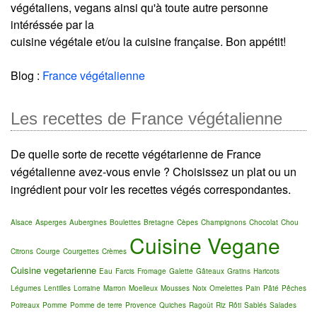
végétaliens, vegans ainsi qu'à toute autre personne
intéréssée par la
cuisine végétale et/ou la cuisine française. Bon appétit!
Blog :
France végétalienne
Les recettes de France végétalienne
De quelle sorte de recette végétarienne de France
végétalienne avez-vous envie ? Choisissez un plat ou un
ingrédient pour voir les recettes végés correspondantes.
Alsace
Asperges
Aubergines
Boulettes
Bretagne
Cèpes
Champignons
Chocolat
Chou
Cuisine Vegane
Citrons
Courge
Courgettes
Crèmes
Cuisine vegetarienne
Eau
Farcis
Fromage
Galette
Gâteaux
Gratins
Haricots
Légumes
Lentilles
Lorraine
Marron
Moelleux
Mousses
Noix
Omelettes
Pain
Pâté
Pêches
Poireaux
Pomme
Pomme de terre
Provence
Quiches
Ragoût
Riz
Rôti
Sablés
Salades