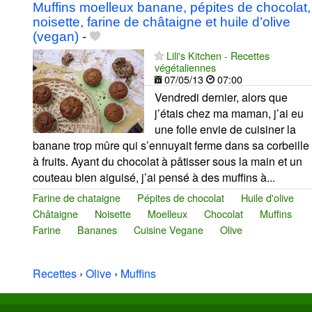
Muffins moelleux banane, pépites de chocolat,
noisette, farine de châtaigne et huile d’olive
(vegan)
-
Lili's Kitchen - Recettes
végétaliennes
07/05/13
07:00
Vendredi dernier, alors que
j’étais chez ma maman, j’ai eu
une folle envie de cuisiner la
banane trop mûre qui s’ennuyait ferme dans sa corbeille
à fruits. Ayant du chocolat à pâtisser sous la main et un
couteau bien aiguisé, j’ai pensé à des muffins à...
Farine de chataigne
Pépites de chocolat
Huile d'olive
Châtaigne
Noisette
Moelleux
Chocolat
Muffins
Farine
Bananes
Cuisine Vegane
Olive
Recettes
›
Olive
›
Muffins