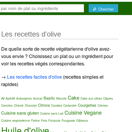
Chercher
Les recettes d'olive
De quelle sorte de recette végétarienne d'olive avez-
vous envie ? Choisissez un plat ou un ingrédient pour
voir les recettes végés correspondantes.
→
Les recettes faciles d'olive
(recettes simples et
rapides)
Cake
Basilic
Ail
Apéritif
Aubergines
Avocat
Biscuits
Cake aux olives
Câpres
Citrons
Courgettes
Carottes
Chèvre
Chocolat
Cookies
Coriandre
Crèmes
Cuisine Vegane
Cuisine sans gluten
Cuisine sans Lait
Cuisine vegetarienne
Farine
Feta
Focaccia
Fougasse
Gâteaux
Huile d'olive