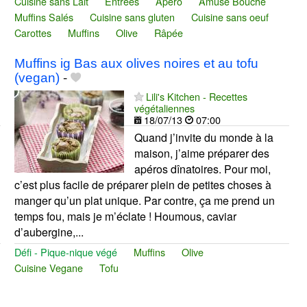
Cuisine sans Lait
Entrées
Apéro
Amuse Bouche
Muffins Salés
Cuisine sans gluten
Cuisine sans oeuf
Carottes
Muffins
Olive
Râpée
Muffins ig Bas aux olives noires et au tofu
(vegan)
-
Lili's Kitchen - Recettes
végétaliennes
18/07/13
07:00
Quand j’invite du monde à la
maison, j’aime préparer des
apéros dînatoires. Pour moi,
c’est plus facile de préparer plein de petites choses à
manger qu’un plat unique. Par contre, ça me prend un
temps fou, mais je m’éclate ! Houmous, caviar
d’aubergine,...
Défi - Pique-nique végé
Muffins
Olive
Cuisine Vegane
Tofu