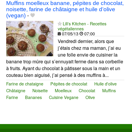
Muffins moelleux banane, pépites de chocolat,
noisette, farine de châtaigne et huile d’olive
(vegan)
-
Lili's Kitchen - Recettes
végétaliennes
07/05/13
07:00
Vendredi dernier, alors que
j’étais chez ma maman, j’ai eu
une folle envie de cuisiner la
banane trop mûre qui s’ennuyait ferme dans sa corbeille
à fruits. Ayant du chocolat à pâtisser sous la main et un
couteau bien aiguisé, j’ai pensé à des muffins à...
Farine de chataigne
Pépites de chocolat
Huile d'olive
Châtaigne
Noisette
Moelleux
Chocolat
Muffins
Farine
Bananes
Cuisine Vegane
Olive