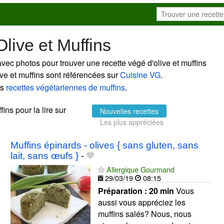
live et Muffins
avec photos pour trouver une recette végé d'olive et muffins
live et muffins sont référencées sur
Cuisine VG
.
es
recettes végétariennes de muffins
.
fins pour la lire sur
Nouvelles recettes
Les plus appréciées
Muffins épinards - olives { sans gluten, sans
lait, sans œufs }
-
Allergique Gourmand
29/03/19
08:15
Préparation :
20 min
Vous
aussi vous appréciez les
muffins salés? Nous, nous