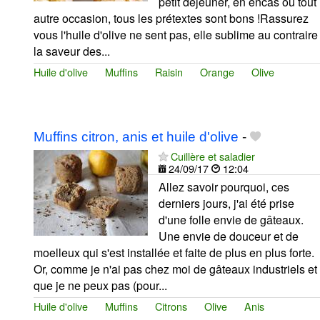
petit déjeuner, en encas ou tout
autre occasion, tous les prétextes sont bons !Rassurez
vous l'huile d'olive ne sent pas, elle sublime au contraire
la saveur des...
Huile d'olive
Muffins
Raisin
Orange
Olive
Muffins citron, anis et huile d'olive
-
Cuillère et saladier
24/09/17
12:04
Allez savoir pourquoi, ces
derniers jours, j'ai été prise
d'une folle envie de gâteaux.
Une envie de douceur et de
moelleux qui s'est installée et faite de plus en plus forte.
Or, comme je n'ai pas chez moi de gâteaux industriels et
que je ne peux pas (pour...
Huile d'olive
Muffins
Citrons
Olive
Anis