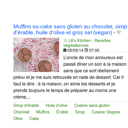
Muffins ou cake sans gluten au chocolat, sirop
d’érable, huile d’olive et gros sel (vegan)
-
Lili's Kitchen - Recettes
végétaliennes
05/05/14
07:00
L’oncle de mon amoureux est
passé dîner un soir à la maison
sans que ce soit réellement
prévu et je me suis retrouvée en rade de dessert. Car il
faut le dire : à la maison, on aime les desserts et je
prends toujours le temps de préparer au moins une
crème,...
Sirop d'érable
Huile d'olive
Cuisine sans gluten
Chocolat
Muffins
Érable
Sirop
Cuisine Vegane
Olive
Cake