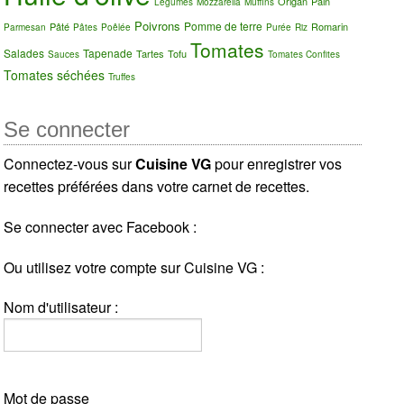
Origan
Pain
Légumes
Mozzarella
Muffins
Poivrons
Pomme de terre
Pâté
Romarin
Parmesan
Pâtes
Poêlée
Purée
Riz
Tomates
Salades
Tapenade
Tartes
Tofu
Sauces
Tomates Confites
Tomates séchées
Truffes
Se connecter
Connectez-vous sur
Cuisine VG
pour enregistrer vos
recettes préférées dans votre carnet de recettes.
Se connecter avec Facebook :
Ou utilisez votre compte sur Cuisine VG :
Nom d'utilisateur :
Mot de passe