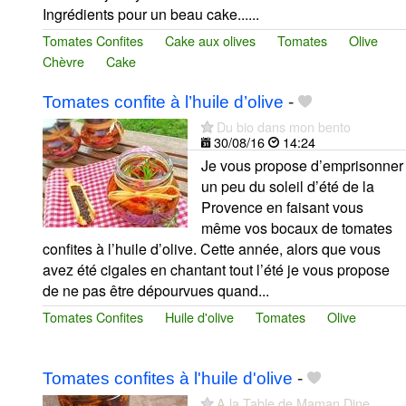
Ingrédients pour un beau cake......
Tomates Confites
Cake aux olives
Tomates
Olive
Chèvre
Cake
Tomates confite à l’huile d’olive
-
Du bio dans mon bento
30/08/16
14:24
Je vous propose d’emprisonner
un peu du soleil d’été de la
Provence en faisant vous
même vos bocaux de tomates
confites à l’huile d’olive. Cette année, alors que vous
avez été cigales en chantant tout l’été je vous propose
de ne pas être dépourvues quand...
Tomates Confites
Huile d'olive
Tomates
Olive
Tomates confites à l'huile d'olive
-
A la Table de Maman Dine