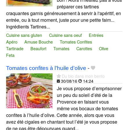
préparer ces tartines
craquantes garnis généreusement à servir à l'apéritif, en
entrée, ou à tout moment, juste pour une petite faim...
Ingrédients Tartines...
Cuisine sans gluten
Cuisine sans oeuf
Entrées
Apéro
Amuse Bouche
Tomates Confites
Tartinade
Beaufort
Tomates
Carottes
Olive
Feta
Tomates confites à l’huile d’olive
-
Du bio dans mon bento
30/08/16
14:24
Je vous propose d’emprisonner
un peu du soleil d’été de la
Provence en faisant vous
même vos bocaux de tomates
confites à l’huile d’olive. Cette année, alors que vous
avez été cigales en chantant tout l’été je vous propose
de ne pas être dépourvues quand...