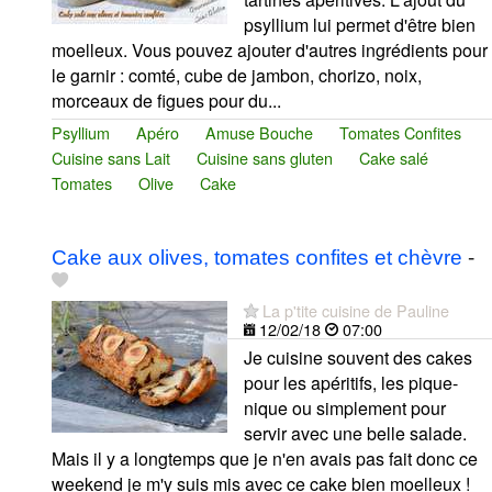
psyllium lui permet d'être bien
moelleux. Vous pouvez ajouter d'autres ingrédients pour
le garnir : comté, cube de jambon, chorizo, noix,
morceaux de figues pour du...
Psyllium
Apéro
Amuse Bouche
Tomates Confites
Cuisine sans Lait
Cuisine sans gluten
Cake salé
Tomates
Olive
Cake
Cake aux olives, tomates confites et chèvre
-
La p'tite cuisine de Pauline
12/02/18
07:00
Je cuisine souvent des cakes
pour les apéritifs, les pique-
nique ou simplement pour
servir avec une belle salade.
Mais il y a longtemps que je n'en avais pas fait donc ce
weekend je m'y suis mis avec ce cake bien moelleux !