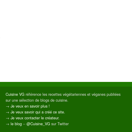
Cuisine VG
référence les recettes végétariennes et véganes publiées
sur une sélection de blogs de cuisine.
→
Je veux en savoir plus !
→
Je veux savoir qui a créé ce site.
→
Je veux contacter le créateur.
→
le blog
--
@Cuisine_VG
sur Twitter