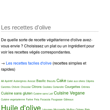
Les recettes d'olive
De quelle sorte de recette végétarienne d'olive avez-
vous envie ? Choisissez un plat ou un ingrédient pour
voir les recettes végés correspondantes.
→
Les recettes faciles d'olive
(recettes simples et
rapides)
Cake
Basilic
Ail
Apéritif
Aubergines
Avocat
Biscuits
Cake aux olives
Câpres
Citrons
Courgettes
Carottes
Chèvre
Chocolat
Cookies
Coriandre
Crèmes
Cuisine Vegane
Cuisine sans gluten
Cuisine sans Lait
Cuisine vegetarienne
Farine
Feta
Focaccia
Fougasse
Gâteaux
Huile d'olive
Origan
Pain
Légumes
Mozzarella
Muffins