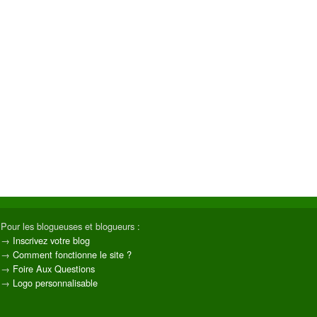
Pour les blogueuses et blogueurs :
→
Inscrivez votre blog
→
Comment fonctionne le site ?
→
Foire Aux Questions
→
Logo personnalisable