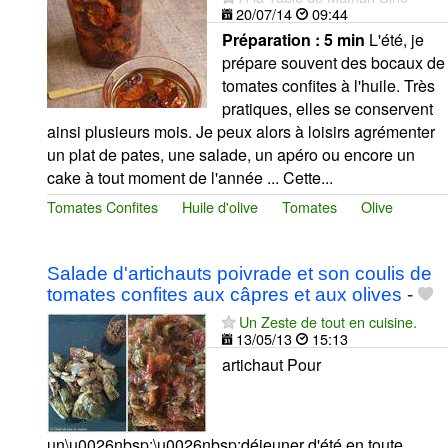
20/07/14
09:44
Préparation :
5 min
L'été, je
prépare souvent des bocaux de
tomates confites à l'huile. Très
pratiques, elles se conservent
ainsi plusieurs mois. Je peux alors à loisirs agrémenter
un plat de pates, une salade, un apéro ou encore un
cake à tout moment de l'année ... Cette...
Tomates Confites
Huile d'olive
Tomates
Olive
Salade d'artichauts poivrade et son coulis de
tomates confites aux câpres et aux olives
-
Un Zeste de tout en cuisine.
13/05/13
15:13
artichaut Pour
un\u0026nbsp;\u0026nbsp;déjeuner d'été en toute