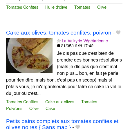
Tomates Confites
Huile d'olive
Tomates
Olive
Cake aux olives, tomates confites, poivron
-
La Valkyrie Végétarienne
21/05/16
17:42
Je dis pas que c'est bien de
prendre des bonnes résolutions
(mais je dis pas que c'est mal
non plus... bon, en fait je parle
pour rien dire, mais bon, c'est pas un scoop) mais si
j'étais vous, je m'organiserais pour faire ce cake la veille
du jour où c'est...
Tomates Confites
Cake aux olives
Tomates
Poivrons
Olive
Cake
Petits pains complets aux tomates confites et
olives noires { Sans map }
-