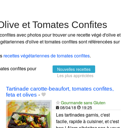
Olive et Tomates Confites
confites avec photos pour trouver une recette végé d'olive et
végétariennes d'olive et tomates confites sont référencées sur
es
recettes végétariennes de tomates confites
.
omates confites pour
Nouvelles recettes
Les plus appréciées
Tartinade carotte-beaufort, tomates confites,
feta et olives
-
Gourmande sans Gluten
08/04/18
19:25
Les tartinades garnis, c'est
facile, rapide à cuisiner, et c'est
bon ! Alors n'hésitez pas à vous