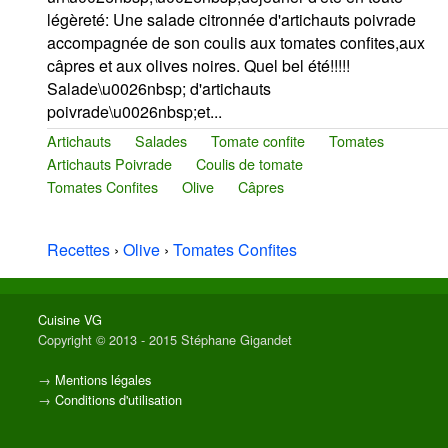
légèreté: Une salade citronnée d'artichauts poivrade
accompagnée de son coulis aux tomates confites,aux
câpres et aux olives noires. Quel bel été!!!!!
Salade\u0026nbsp; d'artichauts
poivrade\u0026nbsp;et...
Artichauts
Salades
Tomate confite
Tomates
Artichauts Poivrade
Coulis de tomate
Tomates Confites
Olive
Câpres
Recettes
›
Olive
›
Tomates Confites
Cuisine VG
Copyright © 2013 - 2015 Stéphane Gigandet
→
Mentions légales
→
Conditions d'utilisation