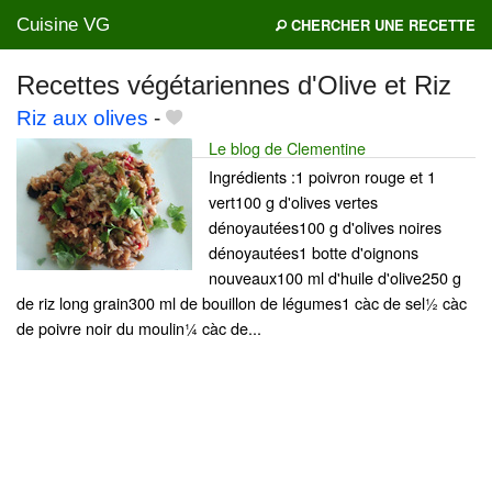
Cuisine VG
CHERCHER UNE RECETTE
Recettes végétariennes d'Olive et Riz
Riz aux olives
-
Mes blogs préférés
Le blog de Clementine
Ingrédients :1 poivron rouge et 1
vert100 g d'olives vertes
dénoyautées100 g d'olives noires
dénoyautées1 botte d'oignons
nouveaux100 ml d'huile d'olive250 g
de riz long grain300 ml de bouillon de légumes1 càc de sel½ càc
de poivre noir du moulin¼ càc de...