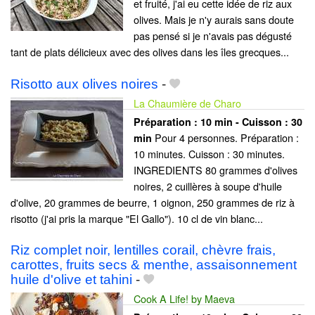
et fruité, j'ai eu cette idée de riz aux
olives. Mais je n'y aurais sans doute
pas pensé si je n'avais pas dégusté
tant de plats délicieux avec des olives dans les îles grecques...
Risotto aux olives noires
-
La Chaumière de Charo
Préparation :
10 min - Cuisson :
30
Pour 4 personnes. Préparation :
min
10 minutes. Cuisson : 30 minutes.
INGREDIENTS 80 grammes d'olives
noires, 2 cuillères à soupe d'huile
d'olive, 20 grammes de beurre, 1 oignon, 250 grammes de riz à
risotto (j'ai pris la marque "El Gallo"). 10 cl de vin blanc...
Riz complet noir, lentilles corail, chèvre frais,
carottes, fruits secs & menthe, assaisonnement
huile d'olive et tahini
-
Cook A Life! by Maeva