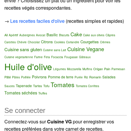
envie ? Choisissez un plat ou un ingrédient pour voir les
recettes végés correspondantes.
→
Les recettes faciles d'olive
(recettes simples et rapides)
Cake
Basilic
Ail
Apéritif
Aubergines
Avocat
Biscuits
Cake aux olives
Câpres
Citrons
Courgettes
Carottes
Chèvre
Chocolat
Cookies
Coriandre
Crèmes
Cuisine Vegane
Cuisine sans gluten
Cuisine sans Lait
Cuisine vegetarienne
Farine
Feta
Focaccia
Fougasse
Gâteaux
Huile d'olive
Origan
Pain
Légumes
Mozzarella
Muffins
Parmesan
Poivrons
Pomme de terre
Salades
Pâté
Romarin
Pâtes
Poêlée
Purée
Riz
Tomates
Tapenade
Tartes
Tofu
Sauces
Tomates Confites
Tomates séchées
Truffes
Se connecter
Connectez-vous sur
Cuisine VG
pour enregistrer vos
recettes préférées dans votre carnet de recettes.