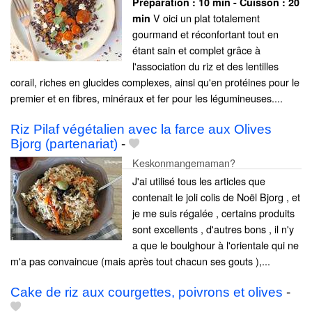
Préparation :
10 min - Cuisson :
20
V oici un plat totalement
min
gourmand et réconfortant tout en
étant sain et complet grâce à
l'association du riz et des lentilles
corail, riches en glucides complexes, ainsi qu'en protéines pour le
premier et en fibres, minéraux et fer pour les légumineuses....
Riz Pilaf végétalien avec la farce aux Olives
Bjorg (partenariat)
-
Keskonmangemaman?
J'ai utilisé tous les articles que
contenait le joli colis de Noël Bjorg , et
je me suis régalée , certains produits
sont excellents , d'autres bons , il n'y
a que le boulghour à l'orientale qui ne
m'a pas convaincue (mais après tout chacun ses gouts ),...
Cake de riz aux courgettes, poivrons et olives
-