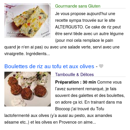
Gourmande sans Gluten
Je vous propose aujourd'hui une
recette sympa trouvée sur le site
ALTERGUSTO. Ce cake de riz peut
être servi tiède avec un autre légume
(pour moi cela remplace le pain
quand je n'en ai pas) ou avec une salade verte, servi avec une
vinaigrette. Ingrédients...
Boulettes de riz au tofu et aux olives
-
Tambouille & Délices
Comme vous
Préparation :
30 min
l’avez surement remarqué, je fais
souvent des galettes et des boulettes,
on adore ça ici. En trainant dans ma
Biocoop j’ai trouvé du Tofu
lactofermenté aux olives (y’a aussi au pesto, aux amandes
sésame etc..) et les olives en Provence on aime...