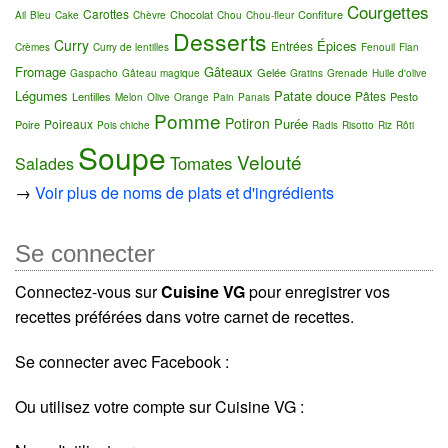
Courgettes
Carottes
Chocolat
Confiture
Ail
Bleu
Cake
Chèvre
Chou
Chou-fleur
Desserts
Curry
Épices
Entrées
Crèmes
Curry de lentilles
Fenouil
Flan
Fromage
Gâteaux
Gelée
Gaspacho
Gâteau magique
Gratins
Grenade
Huile d'olive
Légumes
Patate douce
Pâtes
Lentilles
Pesto
Melon
Olive
Orange
Pain
Panais
Pomme
Potiron
Purée
Poireaux
Poire
Pois chiche
Radis
Risotto
Riz
Rôti
Soupe
Velouté
Tomates
Salades
→
Voir plus de noms de plats et d'ingrédients
Se connecter
Connectez-vous sur
Cuisine VG
pour enregistrer vos
recettes préférées dans votre carnet de recettes.
Se connecter avec Facebook :
Ou utilisez votre compte sur Cuisine VG :