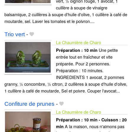
vert, ½ oignon rouge, 1 avocat, 1
cuillère à soupe de vinaigre
balsamique, 2 cuillères à soupe d'huile d'olive, 1 cuillère à café de
moutarde, sel. Laver les tomates et le poivron....
Trio vert
-
La Chaumière de Charo
Une petite
Préparation :
10 min
entrée tout en fraîcheur et vite
préparée. Pour 2 personnes.
Préparation : 10 minutes.
INGREDIENTS 1 avocat, 2 pommes
granny, ½ concombre, ½ citron, 2 cuillères à soupe d'huile d'olive,
1 cuillère à café de moutarde, Sel et poivre. Couper l'avocat...
Confiture de prunes
-
La Chaumière de Charo
Préparation :
10 min - Cuisson :
20
A la maison, nous n'aimons pas
min