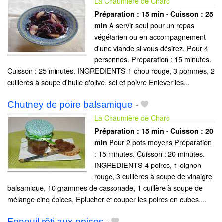
La Chaumière de Charo
Préparation :
15 min - Cuisson :
25
A servir seul pour un repas
min
végétarien ou en accompagnement
d'une viande si vous désirez. Pour 4
personnes. Préparation : 15 minutes.
Cuisson : 25 minutes. INGREDIENTS 1 chou rouge, 3 pommes, 2
cuillères à soupe d'huile d'olive, sel et poivre Enlever les...
Chutney de poire balsamique
-
La Chaumière de Charo
Préparation :
15 min - Cuisson :
20
Pour 2 pots moyens Préparation
min
: 15 minutes. Cuisson : 20 minutes.
INGREDIENTS 4 poires, 1 oignon
rouge, 3 cuillères à soupe de vinaigre
balsamique, 10 grammes de cassonade, 1 cuillère à soupe de
mélange cinq épices, Eplucher et couper les poires en cubes....
Fenouil rôti aux epices
-