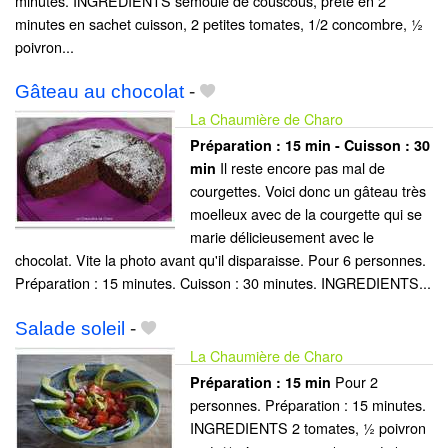
minutes. INGREDIENTS semoule de couscous, prête en 2
minutes en sachet cuisson, 2 petites tomates, 1/2 concombre, ½
poivron...
Gâteau au chocolat
-
La Chaumière de Charo
Préparation :
15 min - Cuisson :
30
Il reste encore pas mal de
min
courgettes. Voici donc un gâteau très
moelleux avec de la courgette qui se
marie délicieusement avec le
chocolat. Vite la photo avant qu'il disparaisse. Pour 6 personnes.
Préparation : 15 minutes. Cuisson : 30 minutes. INGREDIENTS...
Salade soleil
-
La Chaumière de Charo
Pour 2
Préparation :
15 min
personnes. Préparation : 15 minutes.
INGREDIENTS 2 tomates, ½ poivron