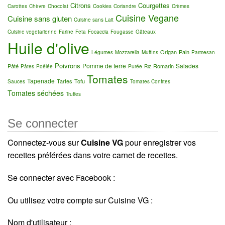
Citrons
Courgettes
Carottes
Chèvre
Chocolat
Cookies
Coriandre
Crèmes
Cuisine Vegane
Cuisine sans gluten
Cuisine sans Lait
Cuisine vegetarienne
Farine
Feta
Focaccia
Fougasse
Gâteaux
Huile d'olive
Origan
Pain
Légumes
Mozzarella
Muffins
Parmesan
Poivrons
Pomme de terre
Salades
Pâté
Romarin
Pâtes
Poêlée
Purée
Riz
Tomates
Tapenade
Tartes
Tofu
Sauces
Tomates Confites
Tomates séchées
Truffes
Se connecter
Connectez-vous sur
Cuisine VG
pour enregistrer vos
recettes préférées dans votre carnet de recettes.
Se connecter avec Facebook :
Ou utilisez votre compte sur Cuisine VG :
Nom d'utilisateur :