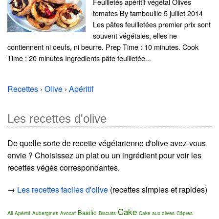
Feuilletés apéritif végétal Olives
tomates By tambouille 5 juillet 2014
Les pâtes feuilletées premier prix sont
souvent végétales, elles ne
contiennent ni oeufs, ni beurre. Prep Time : 10 minutes. Cook
Time : 20 minutes Ingredients pâte feuilletée...
Recettes
›
Olive
›
Apéritif
Les recettes d'olive
De quelle sorte de recette végétarienne d'olive avez-vous
envie ? Choisissez un plat ou un ingrédient pour voir les
recettes végés correspondantes.
→
Les recettes faciles d'olive
(recettes simples et rapides)
Cake
Basilic
Ail
Apéritif
Aubergines
Avocat
Biscuits
Cake aux olives
Câpres