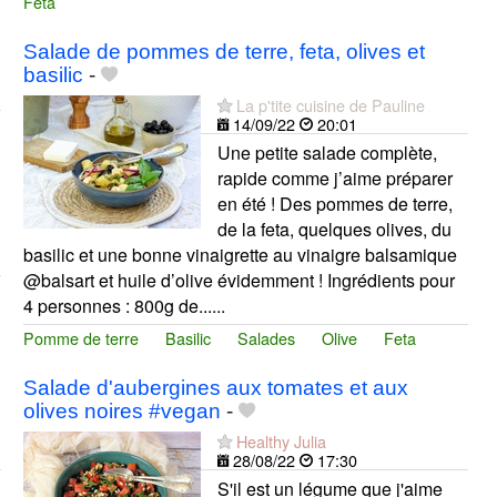
Feta
Salade de pommes de terre, feta, olives et
basilic
-
La p'tite cuisine de Pauline
14/09/22
20:01
Une petite salade complète,
rapide comme j’aime préparer
en été ! Des pommes de terre,
de la feta, quelques olives, du
basilic et une bonne vinaigrette au vinaigre balsamique
@balsart et huile d’olive évidemment ! Ingrédients pour
4 personnes : 800g de......
Pomme de terre
Basilic
Salades
Olive
Feta
Salade d'aubergines aux tomates et aux
olives noires #vegan
-
Healthy Julia
28/08/22
17:30
S'il est un légume que j'aime