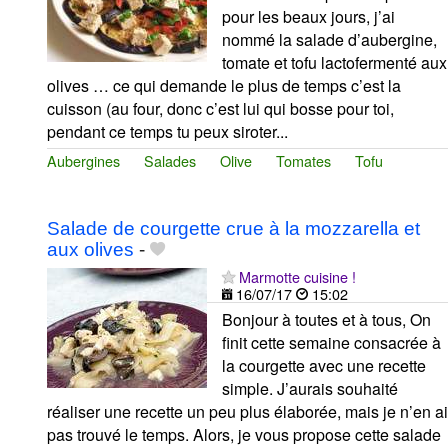
pour les beaux jours, j’ai
nommé la salade d’aubergine,
tomate et tofu lactofermenté aux
olives … ce qui demande le plus de temps c’est la
cuisson (au four, donc c’est lui qui bosse pour toi,
pendant ce temps tu peux siroter...
Aubergines
Salades
Olive
Tomates
Tofu
Salade de courgette crue à la mozzarella et
aux olives
-
Marmotte cuisine !
16/07/17
15:02
Bonjour à toutes et à tous, On
finit cette semaine consacrée à
la courgette avec une recette
simple. J’aurais souhaité
réaliser une recette un peu plus élaborée, mais je n’en ai
pas trouvé le temps. Alors, je vous propose cette salade