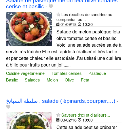
Salade de pastèque melon feta olive tomates
cerise et basilic
-
Les recettes de sandrine au
companion ou...
01/09/18
10:20
Salade de melon pastèque feta
olive tomates cerise et basilic
Voici une salade sucrée salée à
servir très fraîche Elle est rapide à réaliser et très facile
et par cette chaleur elle est idéale J’ai utilisé une cuillère
à bille pour fruits pour un joli......
Cuisine vegetarienne
Tomates cerises
Pastèque
Basilic
Salades
Melon
Olive
Feta
سلطة السبانخ , salade ( épinards,pourpier,…)
-
Saveurs d'ici et d'ailleurs...
03/02/18
10:00
Cette salade peut se préparer