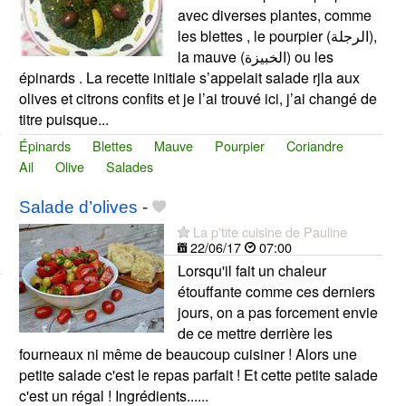
avec diverses plantes, comme
les blettes , le pourpier (الرجلة),
la mauve (الخبيزة) ou les
épinards . La recette initiale s’appelait salade rjla aux
olives et citrons confits et je l’ai trouvé ici, j’ai changé de
titre puisque...
Épinards
Blettes
Mauve
Pourpier
Coriandre
Ail
Olive
Salades
Salade d’olives
-
La p'tite cuisine de Pauline
22/06/17
07:00
Lorsqu'il fait un chaleur
étouffante comme ces derniers
jours, on a pas forcement envie
de ce mettre derrière les
fourneaux ni même de beaucoup cuisiner ! Alors une
petite salade c'est le repas parfait ! Et cette petite salade
c'est un régal ! Ingrédients......