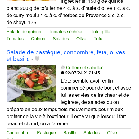
ingrédients: 150 g de quinoa
blanc 200 g de tofu ferme 4 c. à s. d’huile d’olive 1 c. à c.
de curry moulu 1 c. à c. d’herbes de Provence 2 c. à c.
de shoyu 175...
Salade de quinoa
Tomates séchées
Tofu grillé
Tomates
Quinoa
Salades
Olive
Tofu
Salade de pastèque, concombre, feta, olives
et basilic
-
Cuillère et saladier
22/07/24
21:45
L'été semble avoir enfin
commencé pour de bon, et avec
lui les envies de fraicheur et de
légèreté, de salades qu'on
prépare en deux temps trois mouvements pour mieux
profiter de la vie à l'extérieur. Il est vrai que lorsqu'il fait
beau et chaud, on a rarement...
Concombre
Pastèque
Basilic
Salades
Olive