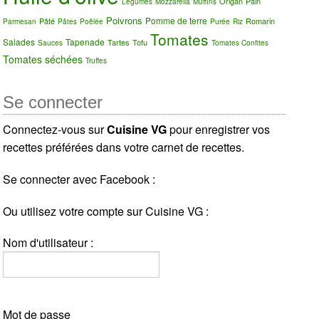
Origan
Pain
Légumes
Mozzarella
Muffins
Poivrons
Pomme de terre
Pâté
Romarin
Parmesan
Pâtes
Poêlée
Purée
Riz
Tomates
Salades
Tapenade
Tartes
Tofu
Sauces
Tomates Confites
Tomates séchées
Truffes
Se connecter
Connectez-vous sur
Cuisine VG
pour enregistrer vos
recettes préférées dans votre carnet de recettes.
Se connecter avec Facebook :
Ou utilisez votre compte sur Cuisine VG :
Nom d'utilisateur :
Mot de passe