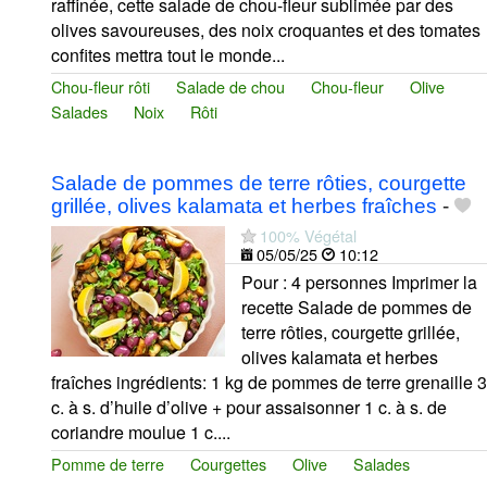
raffinée, cette salade de chou-fleur sublimée par des
olives savoureuses, des noix croquantes et des tomates
confites mettra tout le monde...
Chou-fleur rôti
Salade de chou
Chou-fleur
Olive
Salades
Noix
Rôti
Salade de pommes de terre rôties, courgette
grillée, olives kalamata et herbes fraîches
-
100% Végétal
05/05/25
10:12
Pour : 4 personnes Imprimer la
recette Salade de pommes de
terre rôties, courgette grillée,
olives kalamata et herbes
fraîches ingrédients: 1 kg de pommes de terre grenaille 3
c. à s. d’huile d’olive + pour assaisonner 1 c. à s. de
coriandre moulue 1 c....
Pomme de terre
Courgettes
Olive
Salades