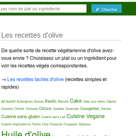
Chercher
Les recettes d'olive
De quelle sorte de recette végétarienne d'olive avez-
vous envie ? Choisissez un plat ou un ingrédient pour
voir les recettes végés correspondantes.
→
Les recettes faciles d'olive
(recettes simples et
rapides)
Cake
Basilic
Ail
Apéritif
Aubergines
Avocat
Biscuits
Cake aux olives
Câpres
Citrons
Courgettes
Carottes
Chèvre
Chocolat
Cookies
Coriandre
Crèmes
Cuisine Vegane
Cuisine sans gluten
Cuisine sans Lait
Cuisine vegetarienne
Farine
Feta
Focaccia
Fougasse
Gâteaux
Huile d'olive