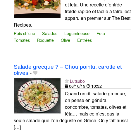
et feta. Une recette d’entrée
froide rapide et facile à faire. est
apparu en premier sur The Best
Recipes.
Pois chiche
Salades
Legumineuse
Feta
Tomates
Roquette
Olive
Entrées
Salade grecque ? – Chou pointu, carotte et
olives
-
Lutsubo
06/10/19
10:32
Quand on dit salade grecque,
on pense en général
concombre, tomates, olives et
féta… mais ce n’est pas la
seule salade que l’on déguste en Grèce. On y fait aussi
[…]