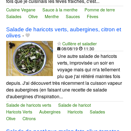
fois que je cuisinais les fèves fraîches, c'est...
Cuisine Vegane
Sauce à la menthe
Pomme de terre
Salades
Olive
Menthe
Sauces
Fèves
Salade de haricots verts, aubergines, citron et
olives
-
Cuillère et saladier
08/08/19
11:30
Une autre salade de haricots
verts, improvisée un soir en
voyage mais qui m'a tellement
plu que j'ai réitéré maintes fois
depuis. J'ai découvert très récemment la cuisson vapeur
des aubergines (en faisant une recette de salade
d'aubergines d'inspiration...
Salade de haricots verts
Salade de haricot
Haricots Verts
Aubergines
Haricots
Salades
Olive
Citrons