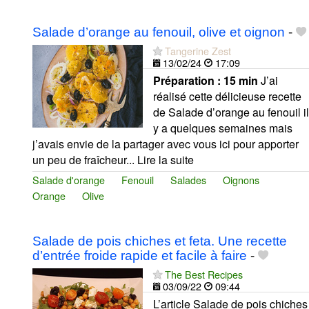
Salade d’orange au fenouil, olive et oignon
-
Tangerine Zest
13/02/24
17:09
Préparation :
15 min
J’ai
réalisé cette délicieuse recette
de Salade d’orange au fenouil il
y a quelques semaines mais
j’avais envie de la partager avec vous ici pour apporter
un peu de fraîcheur... Lire la suite
Salade d'orange
Fenouil
Salades
Oignons
Orange
Olive
Salade de pois chiches et feta. Une recette
d’entrée froide rapide et facile à faire
-
The Best Recipes
03/09/22
09:44
L’article Salade de pois chiches