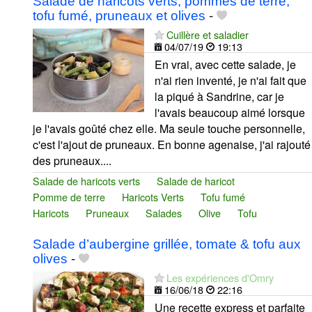
Salade de haricots verts, pommes de terre,
tofu fumé, pruneaux et olives
-
Cuillère et saladier
04/07/19
19:13
En vrai, avec cette salade, je
n'ai rien inventé, je n'ai fait que
la piqué à Sandrine, car je
l'avais beaucoup aimé lorsque
je l'avais goûté chez elle. Ma seule touche personnelle,
c'est l'ajout de pruneaux. En bonne agenaise, j'ai rajouté
des pruneaux....
Salade de haricots verts
Salade de haricot
Pomme de terre
Haricots Verts
Tofu fumé
Haricots
Pruneaux
Salades
Olive
Tofu
Salade d’aubergine grillée, tomate & tofu aux
olives
-
Les expériences d'Omry
16/06/18
22:16
Une recette express et parfaite