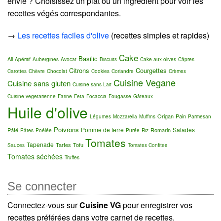
envie ? Choisissez un plat ou un ingrédient pour voir les
recettes végés correspondantes.
→
Les recettes faciles d'olive
(recettes simples et rapides)
Cake
Basilic
Ail
Apéritif
Aubergines
Avocat
Biscuits
Cake aux olives
Câpres
Citrons
Courgettes
Carottes
Chèvre
Chocolat
Cookies
Coriandre
Crèmes
Cuisine Vegane
Cuisine sans gluten
Cuisine sans Lait
Cuisine vegetarienne
Farine
Feta
Focaccia
Fougasse
Gâteaux
Huile d'olive
Origan
Pain
Légumes
Mozzarella
Muffins
Parmesan
Poivrons
Pomme de terre
Salades
Pâté
Romarin
Pâtes
Poêlée
Purée
Riz
Tomates
Tapenade
Tartes
Tofu
Sauces
Tomates Confites
Tomates séchées
Truffes
Se connecter
Connectez-vous sur
Cuisine VG
pour enregistrer vos
recettes préférées dans votre carnet de recettes.