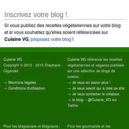
Inscrivez votre blog !
Si vous publiez des recettes végétariennes sur votre blog
et si vous souhaitez qu'elles soient référencées sur
Cuisine VG
,
proposez votre blog
!
Cuisine VG
Cuisine VG
référence les recettes
Copyright © 2013 - 2015 Stéphane
végétariennes et véganes publiées
Gigandet
sur une sélection de blogs de
cuisine.
→
Mentions légales
→
Je veux en savoir plus !
→
Conditions d'utilisation
→
Je veux savoir qui a créé ce site.
→
Je veux contacter le créateur.
→
le blog
--
@Cuisine_VG
sur
Twitter
Pour les blogueuses et blogueurs :
Pour les gourmands et les