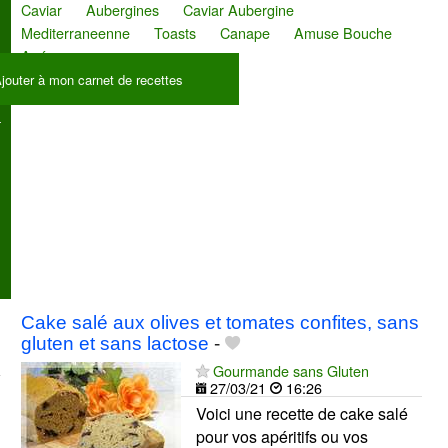
Caviar
Aubergines
Caviar Aubergine
Mediterraneenne
Toasts
Canape
Amuse Bouche
Apéro
jouter à mon carnet de recettes
Cake salé aux olives et tomates confites, sans
gluten et sans lactose
-
Gourmande sans Gluten
27/03/21
16:26
Voici une recette de cake salé
pour vos apéritifs ou vos