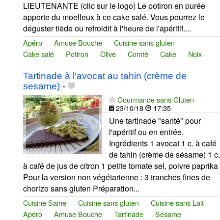
LIEUTENANTE (clic sur le logo) Le potiron en purée
apporte du moelleux à ce cake salé. Vous pourrez le
déguster tiède ou refroidit à l'heure de l'apéritif....
Apéro
Amuse Bouche
Cuisine sans gluten
Cake salé
Potiron
Olive
Comté
Cake
Noix
Tartinade à l'avocat au tahin (crème de
sesame)
-
Gourmande sans Gluten
23/10/18
17:35
Une tartinade "santé" pour
l'apéritif ou en entrée.
Ingrédients 1 avocat 1 c. à café
de tahin (crème de sésame) 1 c.
à café de jus de citron 1 petite tomate sel, poivre paprika
Pour la version non végétarienne : 3 tranches fines de
chorizo sans gluten Préparation...
Cuisine Saine
Cuisine sans gluten
Cuisine sans Lait
Apéro
Amuse Bouche
Tartinade
Sésame