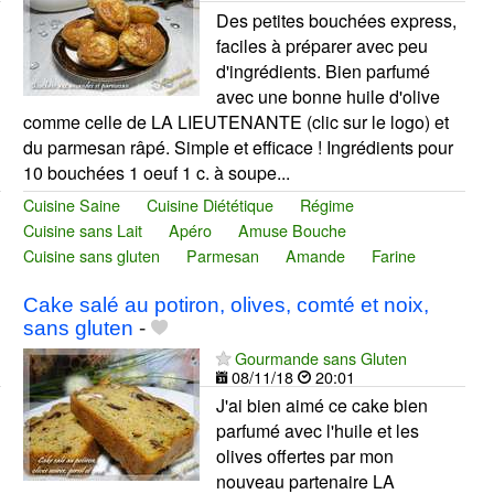
Des petites bouchées express,
faciles à préparer avec peu
d'ingrédients. Bien parfumé
avec une bonne huile d'olive
comme celle de LA LIEUTENANTE (clic sur le logo) et
du parmesan râpé. Simple et efficace ! Ingrédients pour
10 bouchées 1 oeuf 1 c. à soupe...
Cuisine Saine
Cuisine Diététique
Régime
Cuisine sans Lait
Apéro
Amuse Bouche
Cuisine sans gluten
Parmesan
Amande
Farine
Cake salé au potiron, olives, comté et noix,
sans gluten
-
Gourmande sans Gluten
08/11/18
20:01
J'ai bien aimé ce cake bien
parfumé avec l'huile et les
olives offertes par mon
nouveau partenaire LA