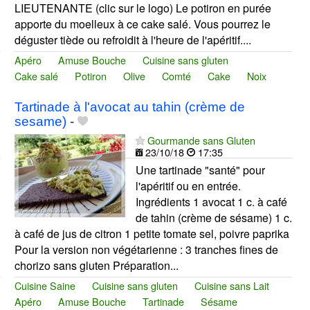
LIEUTENANTE (clic sur le logo) Le potiron en purée
apporte du moelleux à ce cake salé. Vous pourrez le
déguster tiède ou refroidit à l'heure de l'apéritif....
Apéro
Amuse Bouche
Cuisine sans gluten
Cake salé
Potiron
Olive
Comté
Cake
Noix
Tartinade à l'avocat au tahin (crème de
sesame)
-
Gourmande sans Gluten
23/10/18
17:35
Une tartinade "santé" pour
l'apéritif ou en entrée.
Ingrédients 1 avocat 1 c. à café
de tahin (crème de sésame) 1 c.
à café de jus de citron 1 petite tomate sel, poivre paprika
Pour la version non végétarienne : 3 tranches fines de
chorizo sans gluten Préparation...
Cuisine Saine
Cuisine sans gluten
Cuisine sans Lait
Apéro
Amuse Bouche
Tartinade
Sésame