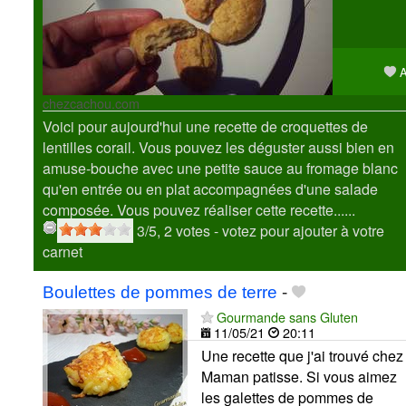
A
chezcachou.com
Voici pour aujourd'hui une recette de croquettes de
lentilles corail. Vous pouvez les déguster aussi bien en
amuse-bouche avec une petite sauce au fromage blanc
qu'en entrée ou en plat accompagnées d'une salade
composée. Vous pouvez réaliser cette recette......
3
/5,
2
votes
- votez pour ajouter à votre
carnet
Boulettes de pommes de terre
-
Gourmande sans Gluten
11/05/21
20:11
Une recette que j'ai trouvé chez
Maman patisse. Si vous aimez
les galettes de pommes de