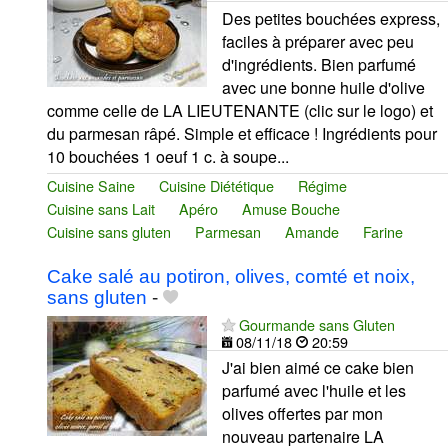
Des petites bouchées express,
faciles à préparer avec peu
d'ingrédients. Bien parfumé
avec une bonne huile d'olive
comme celle de LA LIEUTENANTE (clic sur le logo) et
du parmesan râpé. Simple et efficace ! Ingrédients pour
10 bouchées 1 oeuf 1 c. à soupe...
Cuisine Saine
Cuisine Diététique
Régime
Cuisine sans Lait
Apéro
Amuse Bouche
Cuisine sans gluten
Parmesan
Amande
Farine
Cake salé au potiron, olives, comté et noix,
sans gluten
-
Gourmande sans Gluten
08/11/18
20:59
J'ai bien aimé ce cake bien
parfumé avec l'huile et les
olives offertes par mon
nouveau partenaire LA