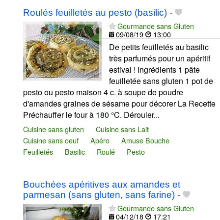
Roulés feuilletés au pesto (basilic)
-
Gourmande sans Gluten
09/08/19
13:00
De petits feuilletés au basilic
très parfumés pour un apéritif
estival ! Ingrédients 1 pâte
feuilletée sans gluten 1 pot de
pesto ou pesto maison 4 c. à soupe de poudre
d'amandes graines de sésame pour décorer La Recette
Préchauffer le four à 180 °C. Dérouler...
Cuisine sans gluten
Cuisine sans Lait
Cuisine sans oeuf
Apéro
Amuse Bouche
Feuilletés
Basilic
Roulé
Pesto
Bouchées apéritives aux amandes et
parmesan (sans gluten, sans farine)
-
Gourmande sans Gluten
04/12/18
17:21