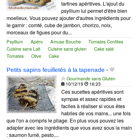
tartines apéritives. L'ajout du
psyllium lui permet d'être bien
moelleux. Vous pouvez ajouter d'autres ingrédients pour
le garnir : comté, cube de jambon, chorizo, noix,
morceaux de figues pour du...
Psyllium
Apéro
Amuse Bouche
Tomates Confites
Cuisine sans Lait
Cuisine sans gluten
Cake salé
Tomates
Olive
Cake
Petits sapins feuilletés à la tapenade
-
Gourmande sans Gluten
10/12/19
16:23
Ces sucettes apéritives sont
sympas et assez rapides et
faciles à réaliser si vous êtes
habiles de vos mains... une fois
que l'on a compris le pliage. En plus vous pouvez les
adapter avec les ingrédients que vous avez sous la main
: saumon fumé, pesto,...