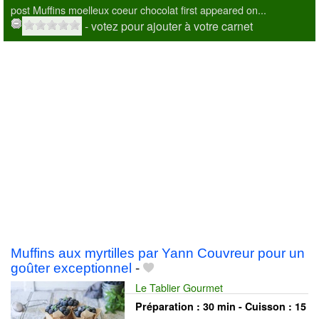
post Muffins moelleux coeur chocolat first appeared on...
- votez pour ajouter à votre carnet
Muffins aux myrtilles par Yann Couvreur pour un
goûter exceptionnel
-
Le Tablier Gourmet
Préparation :
30 min - Cuisson :
15