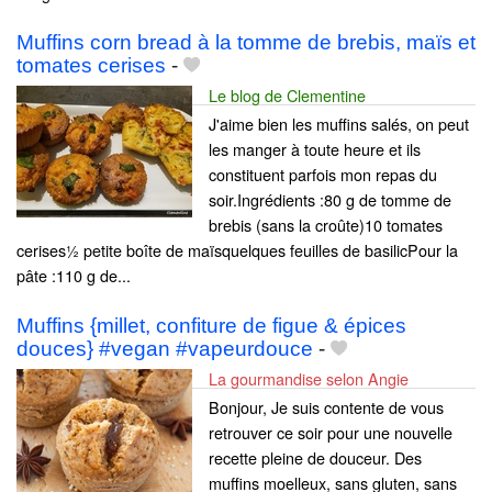
Muffins corn bread à la tomme de brebis, maïs et
tomates cerises
-
Le blog de Clementine
J'aime bien les muffins salés, on peut
les manger à toute heure et ils
constituent parfois mon repas du
soir.Ingrédients :80 g de tomme de
brebis (sans la croûte)10 tomates
cerises½ petite boîte de maïsquelques feuilles de basilicPour la
pâte :110 g de...
Muffins {millet, confiture de figue & épices
douces} #vegan #vapeurdouce
-
La gourmandise selon Angie
Bonjour, Je suis contente de vous
retrouver ce soir pour une nouvelle
recette pleine de douceur. Des
muffins moelleux, sans gluten, sans