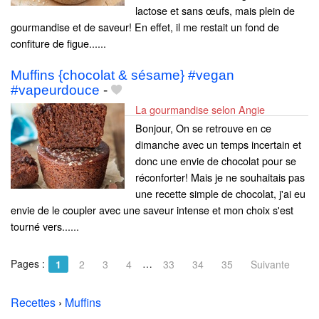
lactose et sans œufs, mais plein de
gourmandise et de saveur! En effet, il me restait un fond de
confiture de figue......
Muffins {chocolat & sésame} #vegan
#vapeurdouce
-
La gourmandise selon Angie
Bonjour, On se retrouve en ce
dimanche avec un temps incertain et
donc une envie de chocolat pour se
réconforter! Mais je ne souhaitais pas
une recette simple de chocolat, j'ai eu
envie de le coupler avec une saveur intense et mon choix s'est
tourné vers......
Pages :
…
1
2
3
4
33
34
35
Suivante
Recettes
›
Muffins