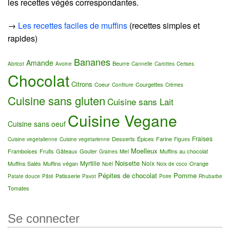
les recettes végés correspondantes.
→
Les recettes faciles de muffins
(recettes simples et
rapides)
Bananes
Amande
Beurre
Abricot
Avoine
Cannelle
Carottes
Cerises
Chocolat
Citrons
Coeur
Courgettes
Confiture
Crèmes
Cuisine sans gluten
Cuisine sans Lait
Cuisine Vegane
Cuisine sans oeuf
Fraises
Desserts
Épices
Farine
Cuisine vegetalienne
Cuisine vegetarienne
Figues
Moelleux
Framboises
Fruits
Gâteaux
Gouter
Muffins au chocolat
Graines
Miel
Noisette
Myrtille
Noix
Muffins Salés
Muffins végan
Orange
Noël
Noix de coco
Pépites de chocolat
Pomme
Patisserie
Patate douce
Pâté
Pavot
Poire
Rhubarbe
Tomates
Se connecter