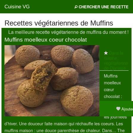
Cuisine VG
CHERCHER UNE RECETTE
Recettes végétariennes de Muffins
La meilleure recette végétarienne de muffins du moment !
Mes blogs préférés
Muffins moelleux coeur chocolat
Dans la
cuisine
végétalienne
de Djanisse
Muffins
moelleux
cœur
chocolat :
l’instant cosy
Ajouter
parfait pour
les journées
d’hiver. Une douceur faite maison qui réchauffe les coeurs. Les
muffins maison : une douce parenthèse de chaleur. Dans… The