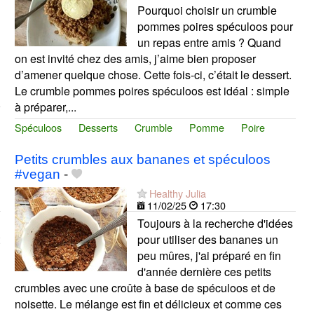
Pourquoi choisir un crumble
pommes poires spéculoos pour
un repas entre amis ? Quand
on est invité chez des amis, j’aime bien proposer
d’amener quelque chose. Cette fois-ci, c’était le dessert.
Le crumble pommes poires spéculoos est idéal : simple
à préparer,...
Spéculoos
Desserts
Crumble
Pomme
Poire
Petits crumbles aux bananes et spéculoos
#vegan
-
Healthy Julia
11/02/25
17:30
Toujours à la recherche d'idées
pour utiliser des bananes un
peu mûres, j'ai préparé en fin
d'année dernière ces petits
crumbles avec une croûte à base de spéculoos et de
noisette. Le mélange est fin et délicieux et comme ces