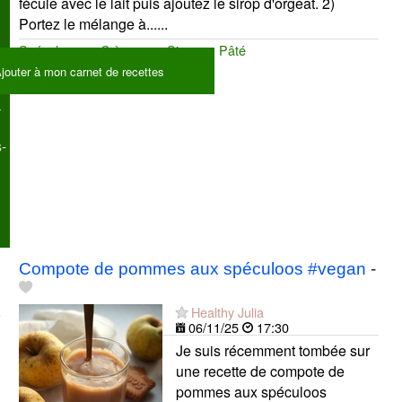
fécule avec le lait puis ajoutez le sirop d'orgeat. 2)
Portez le mélange à......
Spéculoos
Crèmes
Sirop
Pâté
jouter à mon carnet de recettes
-
Compote de pommes aux spéculoos #vegan
-
Healthy Julia
06/11/25
17:30
Je suis récemment tombée sur
une recette de compote de
pommes aux spéculoos