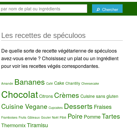
Chercher
Les recettes de spéculoos
De quelle sorte de recette végétarienne de spéculoos
avez-vous envie ? Choisissez un plat ou un ingrédient
pour voir les recettes végés correspondantes.
Bananes
Cake
Chantilly
Amande
Café
Cheesecake
Chocolat
Crèmes
Citrons
Cuisine sans gluten
Desserts
Cuisine Vegane
Fraises
Cupcakes
Poire
Tartes
Pomme
Framboises
Fruits
Gâteaux
Gouter
Noël
Pâté
Tiramisu
Thermomix