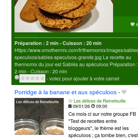
A
omothermix
Préparation :
2 min - Cuisson :
20 min
Https://www.omothermix.com/fr/thermomix/images/sables
speculoos/sables-speculoos-grande.jpg La recette au
thermomix du jour est Sablés au spéculoos
Préparation :
2 min - Cuisson :
20 min
- votez pour ajouter à votre carnet
Porridge à la banane et aux spéculoos
-
Les délices de Reinefeuille
09/01/26
09:00
Ce mois ci sur notre groupe FB
"Test de recettes entre
bloggeurs", le thème est les
spéculoos ; ça tombe bien, c'est