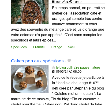
19/12/24
10:10
En temps normal, on pourrait se
méfier de l’association café et
orange, qui semble très contre-
intuitive notamment si vous
avez des souvenirs du mélange café et jus d'orange que
votre estomac n'a pas apprécié. C’est sans compter les
speculoos et leurs épices...
Spéculoos
Tiramisu
Orange
Noël
Cakes pop aux spéculoos
-
le blog culinaire pause-nature
15/03/24
08:00
Avec cette recette je participe à
la "foodista challenge #107"
défi créé par Stéphanie du blog
" Cuisine moi un mouton ". La
marraine de ce mois-ci, Flo du blog "Flo en cuisine" a
choisi pour thème : Cakes pop. J'ai donc choisi de faire