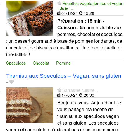
Recettes végétariennes et vegan
- Julie ...
01/12/24
15:26
Préparation :
15 min -
Cuisson :
55 min
Invisible aux
pommes, chocolat et spéculoos
: un dessert gourmand à base de pommes fondantes, de
chocolat et de biscuits croustillants. Une recette facile et
irrésistible !
Spéculoos
Chocolat
Pomme
Tiramisu aux Speculoos – Vegan, sans gluten
-
Sarrasine cuisine...
14/03/24
20:30
Bonjour à vous, Aujourd’hui, je
vous partage ma recette de
tiramisu aux speculoos vegan
et sans gluten. Les speculoos
vegan et sans gluten n’existant pas dans le commerce,