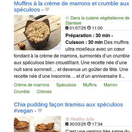
Muffins à la crème de marrons et crumble aux
spéculoos
-
Dans la cuisine végétalienne de
Djanisse
01/07/25
11:00
Préparation :
30 min -
Cuisson :
30 min
Des muffins
ultra moelleux avec un cœur
fondant à la crème de marrons, surmontés d’un crumble
aux spéculoos bien croustillant. Une recette née d’une
nuit sans sommeil… et devenue un goûter de fête. Une
recette née d’une insomnie… et d’un anniversaire Il...
Crème de marrons
Spéculoos
Muffins
Marron
Crumble
Crèmes
Chia pudding façon tiramisu aux spéculoos
#vegan
-
Healthy Julia
30/03/25
17:34
C'est une version très saine du