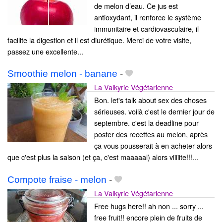
de melon d’eau. Ce jus est
antioxydant, il renforce le système
immunitaire et cardiovasculaire, il
facilite la digestion et il est diurétique. Merci de votre visite,
passez une excellente...
Smoothie melon - banane
-
La Valkyrie Végétarienne
Bon. let's talk about sex des choses
sérieuses. voilà c'est le dernier jour de
septembre. c'est la deadline pour
poster des recettes au melon, après
ça vous pousserait à en acheter alors
que c'est plus la saison (et ça, c'est maaaaal) alors viiiiite!!!...
Compote fraise - melon
-
La Valkyrie Végétarienne
Free hugs here!! ah non ... sorry ...
free fruit!! encore plein de fruits de