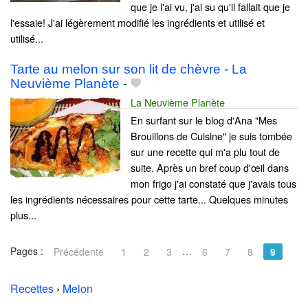
que je l'ai vu, j'ai su qu'il fallait que je
l'essaie! J'ai légèrement modifié les ingrédients et utilisé et
utilisé...
Tarte au melon sur son lit de chèvre - La
Neuvième Planète
-
La Neuvième Planète
En surfant sur le blog d'Ana "Mes
Brouillons de Cuisine" je suis tombée
sur une recette qui m'a plu tout de
suite. Après un bref coup d'œil dans
mon frigo j'ai constaté que j'avais tous
les ingrédients nécessaires pour cette tarte... Quelques minutes
plus...
Pages :
…
Précédente
1
2
3
6
7
8
9
Recettes
›
Melon