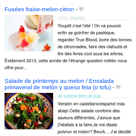
Fusées fraise-melon-citron
-
100% Végétal
Youpiiii c'est l'été ! On va pouvoir
enfin se goinfrer de pastèque,
regarder True Blood, boire des tonnes
de citronnades, faire des clafoutis et
lire des livres cool sous les arbres.
Évidement 2013, cette année de l'étrange question météo nous
offre pour...
Salade de printemps au melon / Ensalada
primaveral de melón y queso feta (o tofu)
-
Je cuisine donc je suis
Versión en castellano/español más
abajo Cette salade combine des
saveurs différentes, J’avoue que
j’hésitais à la faire.Je me disais
poivron et melon? Beurk… J’ai décidé