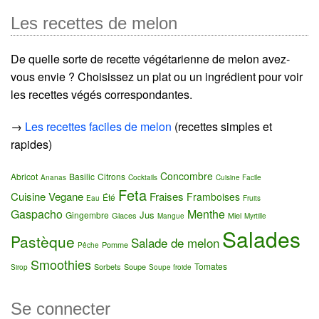
Les recettes de melon
De quelle sorte de recette végétarienne de melon avez-
vous envie ? Choisissez un plat ou un ingrédient pour voir
les recettes végés correspondantes.
→
Les recettes faciles de melon
(recettes simples et
rapides)
Concombre
Abricot
Basilic
Citrons
Ananas
Cocktails
Cuisine Facile
Feta
Cuisine Vegane
Fraises
Framboises
Été
Eau
Fruits
Gaspacho
Menthe
Jus
Gingembre
Glaces
Miel
Mangue
Myrtille
Salades
Pastèque
Salade de melon
Pomme
Pêche
Smoothies
Tomates
Sorbets
Soupe
Sirop
Soupe froide
Se connecter