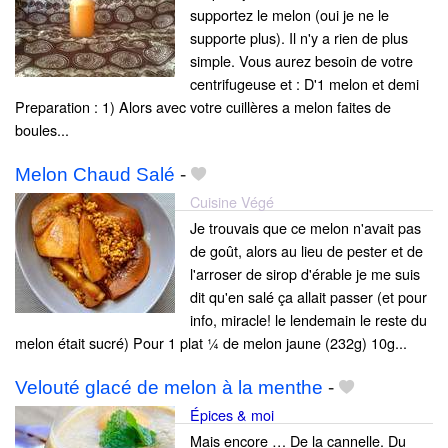
supportez le melon (oui je ne le
supporte plus). Il n'y a rien de plus
simple. Vous aurez besoin de votre
centrifugeuse et : D'1 melon et demi
Preparation : 1) Alors avec votre cuillères a melon faites de
boules...
Melon Chaud Salé
-
Cuisine Végé
Je trouvais que ce melon n'avait pas
de goût, alors au lieu de pester et de
l'arroser de sirop d'érable je me suis
dit qu'en salé ça allait passer (et pour
info, miracle! le lendemain le reste du
melon était sucré) Pour 1 plat ¼ de melon jaune (232g) 10g...
Velouté glacé de melon à la menthe
-
Épices & moi
Mais encore … De la cannelle. Du