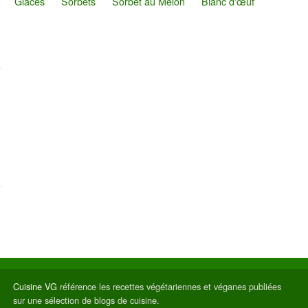
Glaces
Sorbets
Sorbet au Melon
Blanc d'œuf
Cuisine VG
référence les recettes végétariennes et véganes publiées
sur une sélection de blogs de cuisine.