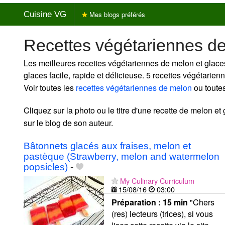
Cuisine VG
Mes blogs préférés
Recettes végétariennes d
Les meilleures recettes végétariennes de melon et glace
glaces facile, rapide et délicieuse. 5 recettes végétarie
Voir toutes les
recettes végétariennes de melon
ou toute
Cliquez sur la photo ou le titre d'une recette de melon et 
sur le blog de son auteur.
Bâtonnets glacés aux fraises, melon et
pastèque (Strawberry, melon and watermelon
popsicles)
-
My Culinary Curriculum
15/08/16
03:00
Préparation :
15 min
"Chers
(res) lecteurs (trices), si vous