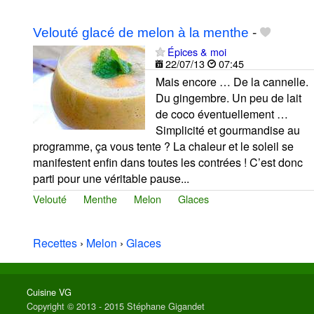
Velouté glacé de melon à la menthe
-
Épices & moi
22/07/13
07:45
Mais encore … De la cannelle.
Du gingembre. Un peu de lait
de coco éventuellement …
Simplicité et gourmandise au
programme, ça vous tente ? La chaleur et le soleil se
manifestent enfin dans toutes les contrées ! C’est donc
parti pour une véritable pause...
Velouté
Menthe
Melon
Glaces
Recettes
›
Melon
›
Glaces
Cuisine VG
Copyright © 2013 - 2015 Stéphane Gigandet