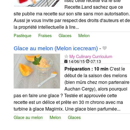
lisez cette recette via le site
Recette.Land sachez que ce
site publie ma recette sur son site sans mon autorisation.
Aussi je vous invite par respect des droits d'auteurs et de
la propriété intellectuelle à lire...
Pastèque
Fraises
Glaces
Melon
Glace au melon (Melon icecream)
-
My Culinary Curriculum
14/06/15
07:13
Préparation :
10 min
C'est le
début de la saison des melons
(bien mûrs chez mon partenaire
Auchan Cergy), alors pourquoi
pas en faire une glace ? Testée et approuvée cette
recette est un délice et prête en 30 m chrono avec ma
turbine à glace Magimix. Une glace bien parfumée...
Glace au melon
Melon
Glaces