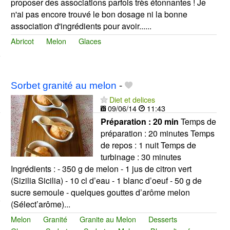
proposer des associations parfois très étonnantes ! Je
n'ai pas encore trouvé le bon dosage ni la bonne
association d'ingrédients pour avoir......
Abricot
Melon
Glaces
Sorbet granité au melon
-
Diet et delices
09/06/14
11:43
Préparation :
20 min
Temps de
préparation : 20 minutes Temps
de repos : 1 nuit Temps de
turbinage : 30 minutes
Ingrédients : - 350 g de melon - 1 jus de citron vert
(Sizilia Sicilia) - 10 cl d’eau - 1 blanc d’oeuf - 50 g de
sucre semoule - quelques gouttes d’arôme melon
(Sélect’arôme)...
Melon
Granité
Granite au Melon
Desserts