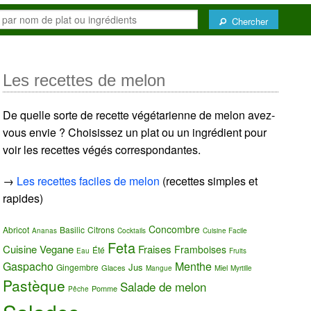
Chercher
Les recettes de melon
De quelle sorte de recette végétarienne de melon avez-
vous envie ? Choisissez un plat ou un ingrédient pour
voir les recettes végés correspondantes.
→
Les recettes faciles de melon
(recettes simples et
rapides)
Concombre
Abricot
Basilic
Citrons
Ananas
Cocktails
Cuisine Facile
Feta
Cuisine Vegane
Fraises
Framboises
Été
Eau
Fruits
Gaspacho
Menthe
Jus
Gingembre
Glaces
Miel
Mangue
Myrtille
Pastèque
Salade de melon
Pomme
Pêche