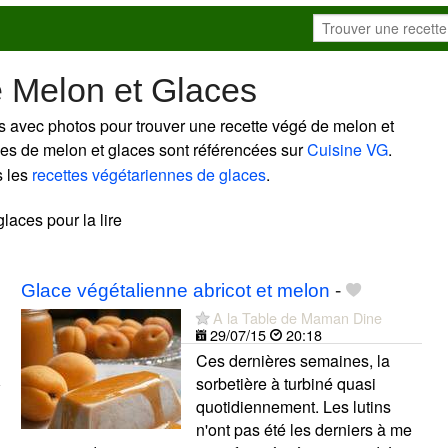
e Melon et Glaces
s avec photos pour trouver une recette végé de melon et
nnes de melon et glaces sont référencées sur
Cuisine VG
.
s les
recettes végétariennes de glaces
.
glaces pour la lire
Glace végétalienne abricot et melon
-
A la Table de Maman Dine
29/07/15
20:18
Ces dernières semaines, la
sorbetière à turbiné quasi
quotidiennement. Les lutins
n'ont pas été les derniers à me