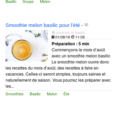
Basilic
Soupe
Melon
Smoothie melon basilic pour l’été
-
amande et basilic
01/08/16
11:05
Préparation :
5 min
Commençons le mois d’août
avec un smoothie melon basilic
Le smoothie melon ouvre donc
les recettes du mois d’août, des recettes à faire en
vacances. Celles-ci seront simples, toujours saines et
naturellement de saison. Vous pourrez les préparer avec
les...
Smoothies
Basilic
Melon
Été