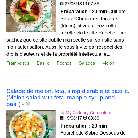
27/06/18
07:35
Préparation :
20 min
Cuillère
Sabre"Chers (res) lecteurs
(trices), si vous lisez cette
recette via le site Recette.Land
sachez que ce site publie ma recette sur son site sans
mon autorisation. Aussi je vous invite par respect des
droits d'auteurs et de la propriété intellectuelle...
Framboises
Basilic
Pêches
Salades
Melon
Salade de melon, feta, sirop d'érable et basilic.
(Melon salad with feta, mapple syrup and
basil)
-
My Culinary Curriculum
19/08/17
03:00
Préparation :
20 min
Fourchette Sabre Dessous de