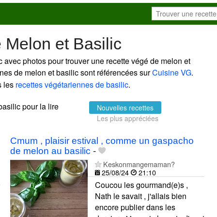
 Melon et Basilic
c avec photos pour trouver une recette végé de melon et
ennes de melon et basilic sont référencées sur
Cuisine VG
.
s les
recettes végétariennes de basilic
.
asilic pour la lire
Nouvelles recettes
Les plus appréciées
Cmum , plaisir estival , comme un gaspacho
de melon au basilic
-
Keskonmangemaman?
25/08/24
21:10
Coucou les gourmand(e)s ,
Nath le savait , j'allais bien
encore publier dans les