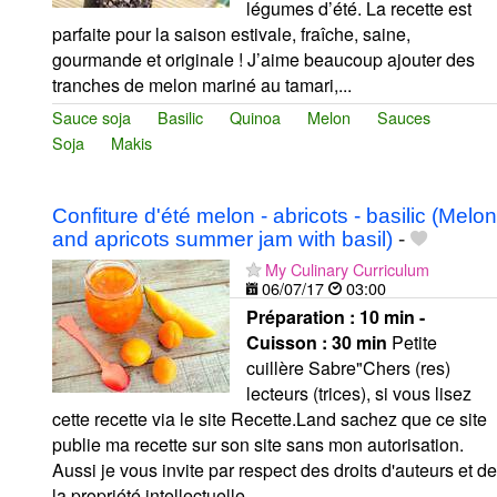
légumes d’été. La recette est
parfaite pour la saison estivale, fraîche, saine,
gourmande et originale ! J’aime beaucoup ajouter des
tranches de melon mariné au tamari,...
Sauce soja
Basilic
Quinoa
Melon
Sauces
Soja
Makis
Confiture d'été melon - abricots - basilic (Melon
and apricots summer jam with basil)
-
My Culinary Curriculum
06/07/17
03:00
Préparation :
10 min -
Cuisson :
30 min
Petite
cuillère Sabre"Chers (res)
lecteurs (trices), si vous lisez
cette recette via le site Recette.Land sachez que ce site
publie ma recette sur son site sans mon autorisation.
Aussi je vous invite par respect des droits d'auteurs et de
la propriété intellectuelle...