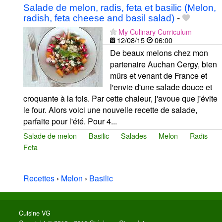
Salade de melon, radis, feta et basilic (Melon,
radish, feta cheese and basil salad)
-
My Culinary Curriculum
12/08/15
06:00
De beaux melons chez mon
partenaire Auchan Cergy, bien
mûrs et venant de France et
l'envie d'une salade douce et
croquante à la fois. Par cette chaleur, j'avoue que j'évite
le four. Alors voici une nouvelle recette de salade,
parfaite pour l'été. Pour 4...
Salade de melon
Basilic
Salades
Melon
Radis
Feta
Recettes
›
Melon
›
Basilic
Cuisine VG