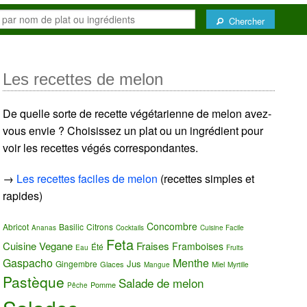
Chercher
Les recettes de melon
De quelle sorte de recette végétarienne de melon avez-
vous envie ? Choisissez un plat ou un ingrédient pour
voir les recettes végés correspondantes.
→
Les recettes faciles de melon
(recettes simples et
rapides)
Concombre
Abricot
Basilic
Citrons
Ananas
Cocktails
Cuisine Facile
Feta
Cuisine Vegane
Fraises
Framboises
Été
Eau
Fruits
Gaspacho
Menthe
Jus
Gingembre
Glaces
Miel
Mangue
Myrtille
Pastèque
Salade de melon
Pomme
Pêche