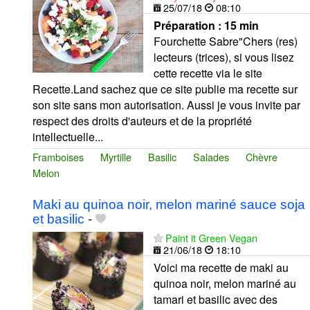
25/07/18
08:10
Préparation :
15 min
Fourchette Sabre"Chers (res)
lecteurs (trices), si vous lisez
cette recette via le site
Recette.Land sachez que ce site publie ma recette sur
son site sans mon autorisation. Aussi je vous invite par
respect des droits d'auteurs et de la propriété
intellectuelle...
Framboises
Myrtille
Basilic
Salades
Chèvre
Melon
Maki au quinoa noir, melon mariné sauce soja
et basilic
-
Paint it Green Vegan
21/06/18
18:10
Voici ma recette de maki au
quinoa noir, melon mariné au
tamari et basilic avec des