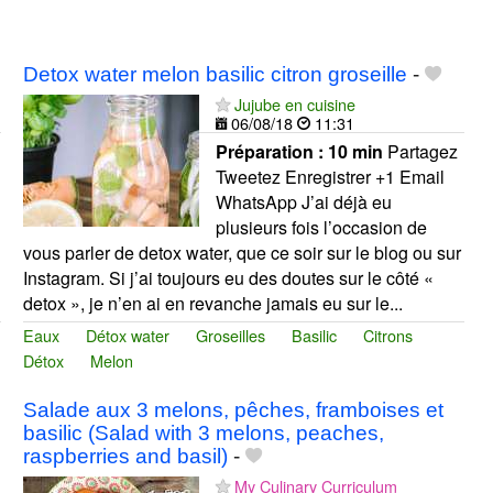
Detox water melon basilic citron groseille
-
Jujube en cuisine
06/08/18
11:31
Préparation :
10 min
Partagez
Tweetez Enregistrer +1 Email
WhatsApp J’ai déjà eu
plusieurs fois l’occasion de
vous parler de detox water, que ce soir sur le blog ou sur
Instagram. Si j’ai toujours eu des doutes sur le côté «
detox », je n’en ai en revanche jamais eu sur le...
Eaux
Détox water
Groseilles
Basilic
Citrons
Détox
Melon
Salade aux 3 melons, pêches, framboises et
basilic (Salad with 3 melons, peaches,
raspberries and basil)
-
My Culinary Curriculum