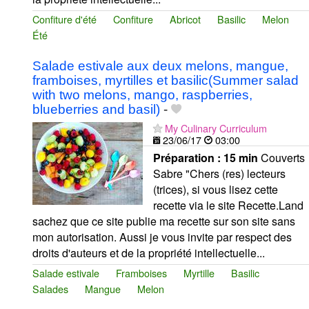
Confiture d'été
Confiture
Abricot
Basilic
Melon
Été
Salade estivale aux deux melons, mangue,
framboises, myrtilles et basilic(Summer salad
with two melons, mango, raspberries,
blueberries and basil)
-
My Culinary Curriculum
23/06/17
03:00
Préparation :
15 min
Couverts
Sabre "Chers (res) lecteurs
(trices), si vous lisez cette
recette via le site Recette.Land
sachez que ce site publie ma recette sur son site sans
mon autorisation. Aussi je vous invite par respect des
droits d'auteurs et de la propriété intellectuelle...
Salade estivale
Framboises
Myrtille
Basilic
Salades
Mangue
Melon