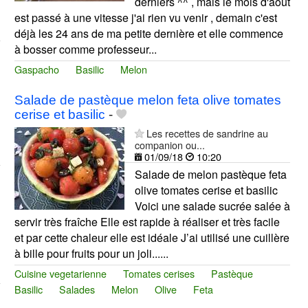
derniers ^^ , mais le mois d'aout
est passé à une vitesse j'ai rien vu venir , demain c'est
déjà les 24 ans de ma petite dernière et elle commence
à bosser comme professeur...
Gaspacho
Basilic
Melon
Salade de pastèque melon feta olive tomates
cerise et basilic
-
Les recettes de sandrine au
companion ou...
01/09/18
10:20
Salade de melon pastèque feta
olive tomates cerise et basilic
Voici une salade sucrée salée à
servir très fraîche Elle est rapide à réaliser et très facile
et par cette chaleur elle est idéale J’ai utilisé une cuillère
à bille pour fruits pour un joli......
Cuisine vegetarienne
Tomates cerises
Pastèque
Basilic
Salades
Melon
Olive
Feta