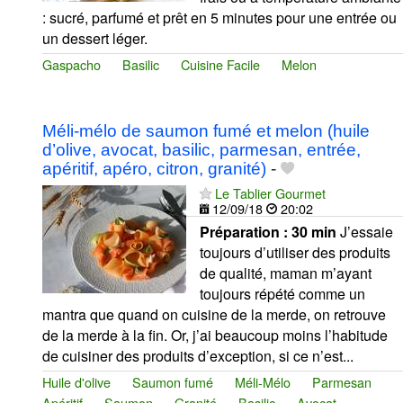
: sucré, parfumé et prêt en 5 minutes pour une entrée ou
un dessert léger.
Gaspacho
Basilic
Cuisine Facile
Melon
Méli-mélo de saumon fumé et melon (huile
d’olive, avocat, basilic, parmesan, entrée,
apéritif, apéro, citron, granité)
-
Le Tablier Gourmet
12/09/18
20:02
Préparation :
30 min
J’essaie
toujours d’utiliser des produits
de qualité, maman m’ayant
toujours répété comme un
mantra que quand on cuisine de la merde, on retrouve
de la merde à la fin. Or, j’ai beaucoup moins l’habitude
de cuisiner des produits d’exception, si ce n’est...
Huile d'olive
Saumon fumé
Méli-Mélo
Parmesan
Apéritif
Saumon
Granité
Basilic
Avocat