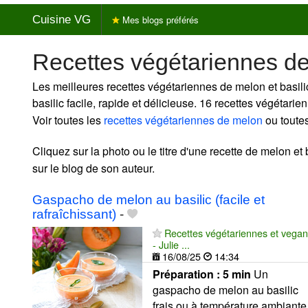
Cuisine VG
Mes blogs préférés
Recettes végétariennes de
Les meilleures recettes végétariennes de melon et basili
basilic facile, rapide et délicieuse. 16 recettes végétari
Voir toutes les
recettes végétariennes de melon
ou toute
Cliquez sur la photo ou le titre d'une recette de melon et b
sur le blog de son auteur.
Gaspacho de melon au basilic (facile et
rafraîchissant)
-
Recettes végétariennes et vegan
- Julie ...
16/08/25
14:34
Préparation :
5 min
Un
gaspacho de melon au basilic
frais ou à température ambiante