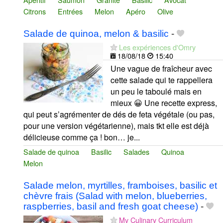
Citrons
Entrées
Melon
Apéro
Olive
Salade de quinoa, melon & basilic
-
Les expériences d'Omry
18/08/18
15:40
Une vague de fraîcheur avec
cette salade qui te rappellera
un peu le taboulé mais en
mieux 😀 Une recette express,
qui peut s’agrémenter de dés de feta végétale (ou pas,
pour une version végétarienne), mais tkt elle est déjà
délicieuse comme ça ! bon… je...
Salade de quinoa
Basilic
Salades
Quinoa
Melon
Salade melon, myrtilles, framboises, basilic et
chèvre frais (Salad with melon, blueberries,
raspberries, basil and fresh goat cheese)
-
My Culinary Curriculum