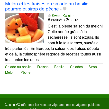
Melon et les fraises en salade au basilic
pourpre et sirop de pêche
-
Sweet Kwisine
26/06/13
03:15
C'est la pleine saison du melon!
Cette année grâce à la
sécheresse ils sont exquis. Ils
sont à la fois fermes, sucrés et
très parfumés. En Europe, la saison des fraises débute
et déjà, la culinosphère regorge de recettes toutes aussi
frustrantes les unes...
Salade au basilic
Fraises
Basilic
Salades
Sirop
Melon
Pêche
Cuisine VG
référence les recettes végétariennes et véganes publiées