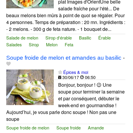
plat Images d'OrientUne belle
salade fraîche pour l'été... De
beaux melons bien mûrs à point de quoi se régaler. Pour
4 personnes. Temps de préparation : 20 mn. Ingrédients :
- 2 melons. - 300 g de feta nature. - 1 bouquet de...
Salade de melon
Sirop d'érable
Basilic
Érable
Salades
Sirop
Melon
Feta
Soupe froide de melon et amandes au basilic
-
Épices & moi
30/06/17
06:50
Bonjour, bonjour ! 😉 Une
soupe pour terminer la semaine
et par conséquent, débuter le
week-end en gourmandise !
Aujourd’hui, je vous parle donc soupe ! Non pas une
soupe
Soupe froide de melon
Soupe froide
Amande