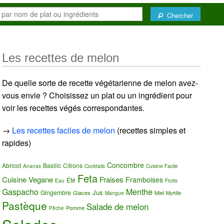
Chercher
Les recettes de melon
De quelle sorte de recette végétarienne de melon avez-
vous envie ? Choisissez un plat ou un ingrédient pour
voir les recettes végés correspondantes.
→
Les recettes faciles de melon
(recettes simples et
rapides)
Concombre
Abricot
Basilic
Citrons
Ananas
Cocktails
Cuisine Facile
Feta
Cuisine Vegane
Fraises
Framboises
Été
Eau
Fruits
Gaspacho
Menthe
Jus
Gingembre
Glaces
Miel
Mangue
Myrtille
Pastèque
Salade de melon
Pomme
Pêche