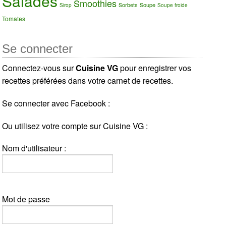
Salades
Smoothies
Sorbets
Soupe
Sirop
Soupe froide
Tomates
Se connecter
Connectez-vous sur
Cuisine VG
pour enregistrer vos
recettes préférées dans votre carnet de recettes.
Se connecter avec Facebook :
Ou utilisez votre compte sur Cuisine VG :
Nom d'utilisateur :
Mot de passe