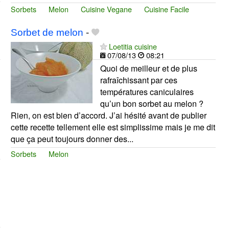
Sorbets
Melon
Cuisine Vegane
Cuisine Facile
Sorbet de melon
-
Loetitia cuisine
07/08/13
08:21
Quoi de meilleur et de plus
rafraîchissant par ces
températures caniculaires
qu’un bon sorbet au melon ?
Rien, on est bien d’accord. J’ai hésité avant de publier
cette recette tellement elle est simplissime mais je me dit
que ça peut toujours donner des...
Sorbets
Melon