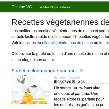
Cuisine VG
Mes blogs préférés
Recettes végétariennes de
Les meilleures recettes végétariennes de melon et sorbe
sorbets facile, rapide et délicieuse. 11 recettes végétar
Voir toutes les
recettes végétariennes de melon
ou toute
Cliquez sur la photo ou le titre d'une recette de melon et 
sur le blog de son auteur.
Sorbet melon-mangue-banane
-
100% Végétal
08/07/26
10:36
Un sorbet 100 % fruits ultra
onctueux et parfumé. Une
recette express, parfaite pour
les enfants, les goûters ou pour