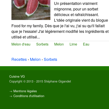
Un présentation vraiment
mignonne, pour un sorbet
délicieux et rafraîchissant.
L'idée originale vient du blogue
Food for my family. Dès que je l'ai vu, j'ai su qu'il fallait
que je l'essaie! J'ai légèrement modifié les ingrédients et
utilisé et utilisé...
Melon d'eau
Sorbets
Melon
Lime
Eau
Recettes
›
Melon
›
Sorbets
Cuisine VG
Copyright © 2013 - 2015 Stéphane Gigandet
→
Mentions légales
→
Conditions d'utilisation