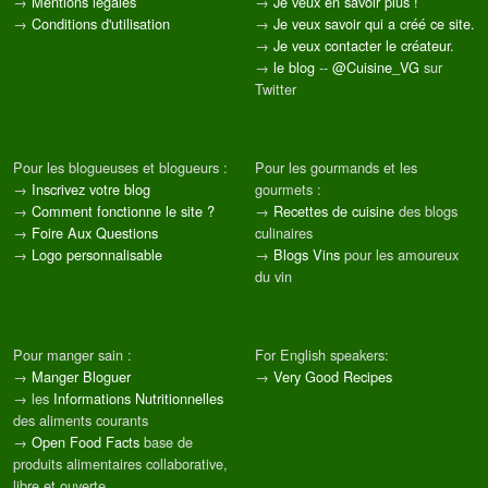
→
Mentions légales
→
Je veux en savoir plus !
→
Conditions d'utilisation
→
Je veux savoir qui a créé ce site.
→
Je veux contacter le créateur.
→
le blog
--
@Cuisine_VG
sur
Twitter
Pour les blogueuses et blogueurs :
Pour les gourmands et les
→
Inscrivez votre blog
gourmets :
→
Comment fonctionne le site ?
→
Recettes de cuisine
des blogs
→
Foire Aux Questions
culinaires
→
Logo personnalisable
→
Blogs Vins
pour les amoureux
du vin
Pour manger sain :
For English speakers:
→
Manger Bloguer
→
Very Good Recipes
→ les
Informations Nutritionnelles
des aliments courants
→
Open Food Facts
base de
produits alimentaires collaborative,
libre et ouverte