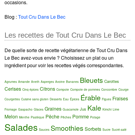
occasions.
Blog :
Tout Cru Dans Le Bec
Les recettes de Tout Cru Dans Le Bec
De quelle sorte de recette végétarienne de Tout Cru Dans
Le Bec avez-vous envie ? Choisissez un plat ou un
ingrédient pour voir les recettes végés correspondantes.
Bleuets
Carottes
Agrumes
Amande
Aneth
Asperges
Avoine
Bananes
Cerises
Citrons
Cinq épices
Compote
Compote de pommes
Concombre
Courge
Érable
Fraises
Courgettes
Cuisine sans gluten
Desserts
Eau
Épices
Figues
Kale
Graines
Jus
Fromage
Gaspacho
Glaces
Guacamole
Kimchi
Lime
Melon
Pêche
Pomme
Menthe
Pastèque
Pêches
Potage
Salades
Smoothies
Sorbets
Sauces
Sucre
Sucré-salé