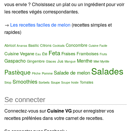
vous envie ? Choisissez un plat ou un ingrédient pour voir
les recettes végés correspondantes.
→
Les recettes faciles de melon
(recettes simples et
rapides)
Concombre
Abricot
Basilic
Citrons
Ananas
Cocktails
Cuisine Facile
Feta
Cuisine Vegane
Fraises
Framboises
Été
Eau
Fruits
Gaspacho
Menthe
Jus
Gingembre
Glaces
Miel
Mangue
Myrtille
Salades
Pastèque
Salade de melon
Pomme
Pêche
Smoothies
Tomates
Sorbets
Soupe
Sirop
Soupe froide
Se connecter
Connectez-vous sur
Cuisine VG
pour enregistrer vos
recettes préférées dans votre carnet de recettes.