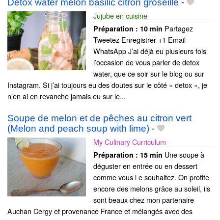
Detox water melon basilic citron groseille
-
Jujube en cuisine
Partagez
Préparation :
10 min
Tweetez Enregistrer +1 Email
WhatsApp J’ai déjà eu plusieurs fois
l’occasion de vous parler de detox
water, que ce soir sur le blog ou sur
Instagram. Si j’ai toujours eu des doutes sur le côté « detox », je
n’en ai en revanche jamais eu sur le...
Soupe de melon et de pêches au citron vert
(Melon and peach soup with lime)
-
My Culinary Curriculum
Une soupe à
Préparation :
15 min
déguster en entrée ou en dessert
comme vous l e souhaitez. On profite
encore des melons grâce au soleil, ils
sont beaux chez mon partenaire
Auchan Cergy et provenance France et mélangés avec des