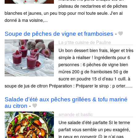
plateau de nectarines et de pêches
blanches et jaunes, un peu trop pour moi toute seule. J'en ai
donné à ma voisine,...
Soupe de pêches de vigne et framboises
-
La p'tite cuisine de Pauline
Un bon dessert bien frais, léger et très
simple à réaliser ! Ingrédients pour 6
personnes : 6 pêches de vigne bien
mûres 200 g de framboises 50 g de
sucre en poudre 15 cl d’eau 1 cuill. à
soupe de jus de citron Préparation : Préparer le sirop : p orter......
Salade d’été aux pêches grillées & tofu mariné
au citron
-
amande et basilic
Une salade d’été parfaite Si le terme
parfait vous semble un peu exagéré,
je peux en convenir 😉 je n’ai pas