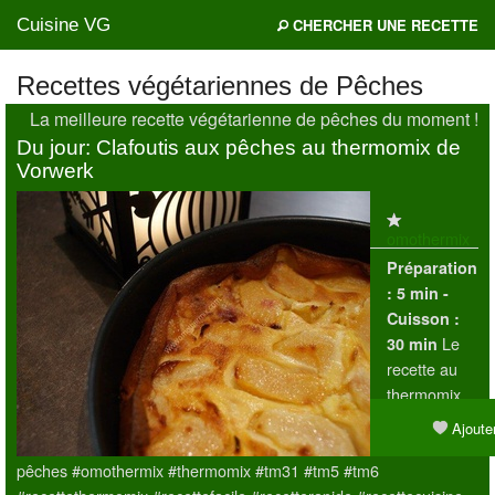
Cuisine VG
CHERCHER UNE RECETTE
Recettes végétariennes de Pêches
La meilleure recette végétarienne de pêches du moment !
Mes blogs préférés
Du jour: Clafoutis aux pêches au thermomix de
Vorwerk
omothermix
Préparation
:
5 min -
Cuisson :
Le
30 min
recette au
thermomix
du jour est
Ajouter
Clafoutis aux
pêches #omothermix #thermomix #tm31 #tm5 #tm6