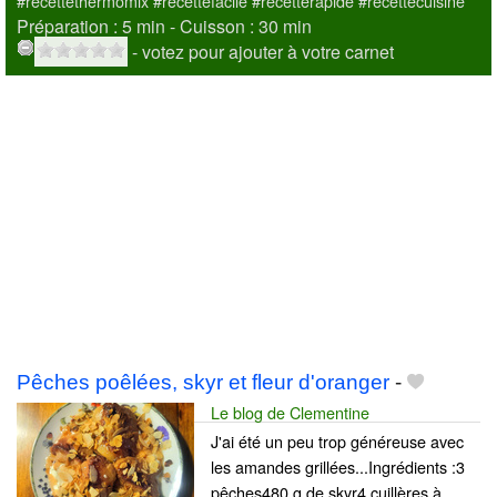
#recettethermomix #recettefacile #recetterapide #recettecuisine
Préparation :
5 min - Cuisson :
30 min
- votez pour ajouter à votre carnet
Pêches poêlées, skyr et fleur d'oranger
-
Le blog de Clementine
J'ai été un peu trop généreuse avec
les amandes grillées...Ingrédients :3
pêches480 g de skyr4 cuillères à