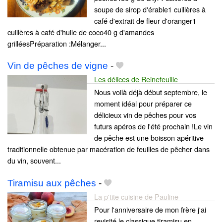
soupe de sirop d'érable1 cuillères à
café d'extrait de fleur d'oranger1
cuillères à café d'huile de coco40 g d'amandes
grilléesPréparation :Mélanger...
Vin de pêches de vigne
-
Les délices de Reinefeuille
Nous voilà déjà début septembre, le
moment idéal pour préparer ce
délicieux vin de pêches pour vos
futurs apéros de l'été prochain !Le vin
de pêche est une boisson apéritive
traditionnelle obtenue par macération de feuilles de pêcher dans
du vin, souvent...
Tiramisu aux pêches
-
La p'tite cuisine de Pauline
Pour l'anniversaire de mon frère j'ai
revisité le classique tiramisu en