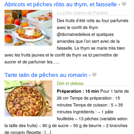
Abricots et pêches rôtis au thym, et faisselle
-
La p'tite cuisine de Pauline
Des fruits d’été rotis au four parfumés
avec le confit de thym
@domainedeleos et quelques
amandes que l’on sert avec de la
faisselle. Le thym se marie très bien
avec les fruits jaunes et le confit de thym va ici permettre de
sucrer et de parfumer les......
Tarte tatin de pêches au romarin
-
Diet et delices
Pour 1 tarte de
Préparation :
15 min
26 cm Temps de préparation : 15
minutes Temps de cuisson : 5 + 35
minutes Ingrédients : – 1 pâte
feuilletée – 13 pêches (variable selon
la taille des fruits) – 80 g de sucre – 50 g de beurre – 2 branches
de romarin Recette : […]