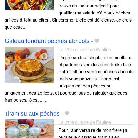
trouvé de meilleur adjectif pour
qualifier ma salade d’été aux pêches
grillées & tofu au citron. Sincèrement, elle est délicieuse. Je crois
que cette...
Gâteau fondant pêches abricots
-
La p'tite cuisine de Pauline
Un gâteau tout simple, bien moelleux
et parfumé avec des bons fruits d'été.
J'ai ici fait une version pêches abricots
mais vous pouvez utiliser aussi
uniquement des pêches ou
uniquement des abricots, et pourquoi pas ou rajouter quelques
framboises. C'est......
Tiramisu aux pêches
-
La p'tite cuisine de Pauline
Pour l'anniversaire de mon frère j'ai
revisité le classique tiramisu en