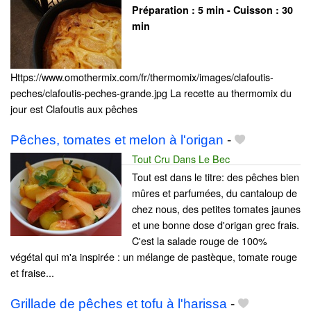
Préparation :
5 min - Cuisson :
30
min
Https://www.omothermix.com/fr/thermomix/images/clafoutis-
peches/clafoutis-peches-grande.jpg La recette au thermomix du
jour est Clafoutis aux pêches
Pêches, tomates et melon à l'origan
-
Tout Cru Dans Le Bec
Tout est dans le titre: des pêches bien
mûres et parfumées, du cantaloup de
chez nous, des petites tomates jaunes
et une bonne dose d'origan grec frais.
C'est la salade rouge de 100%
végétal qui m'a inspirée : un mélange de pastèque, tomate rouge
et fraise...
Grillade de pêches et tofu à l'harissa
-