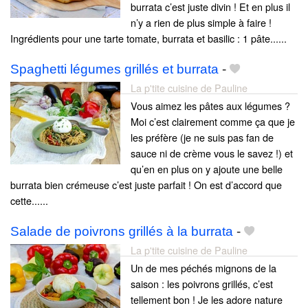
burrata c’est juste divin ! Et en plus il
n’y a rien de plus simple à faire !
Ingrédients pour une tarte tomate, burrata et basilic : 1 pâte......
Spaghetti légumes grillés et burrata
-
La p'tite cuisine de Pauline
Vous aimez les pâtes aux légumes ?
Moi c’est clairement comme ça que je
les préfère (je ne suis pas fan de
sauce ni de crème vous le savez !) et
qu’en en plus on y ajoute une belle
burrata bien crémeuse c’est juste parfait ! On est d’accord que
cette......
Salade de poivrons grillés à la burrata
-
La p'tite cuisine de Pauline
Un de mes péchés mignons de la
saison : les poivrons grillés, c’est
tellement bon ! Je les adore nature