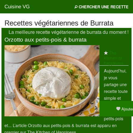
Cuisine VG
CHERCHER UNE RECETTE
Recettes végétariennes de Burrata
La meilleure recette végétarienne de burrata du moment !
Mes blogs préférés
Orzotto aux petits-pois & burrata
The
kitchen of
happiness
Aujourd’hui,
je vous
partage une
recette toute
simple et
délicieuse :
Ajouter
l’orzotto aux
petits-pois
et... L’article Orzotto aux petits-pois & burrata est apparu en
premier sur The Kitchen of Happiness.