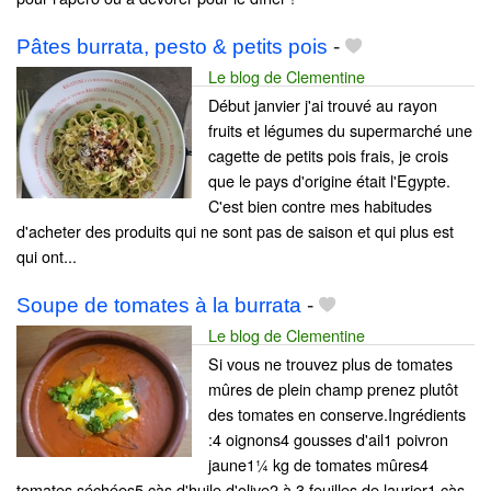
Pâtes burrata, pesto & petits pois
-
Le blog de Clementine
Début janvier j'ai trouvé au rayon
fruits et légumes du supermarché une
cagette de petits pois frais, je crois
que le pays d'origine était l'Egypte.
C'est bien contre mes habitudes
d'acheter des produits qui ne sont pas de saison et qui plus est
qui ont...
Soupe de tomates à la burrata
-
Le blog de Clementine
Si vous ne trouvez plus de tomates
mûres de plein champ prenez plutôt
des tomates en conserve.Ingrédients
:4 oignons4 gousses d'ail1 poivron
jaune1¼ kg de tomates mûres4
tomates séchées5 càs d'huile d'olive2 à 3 feuilles de laurier1 càs