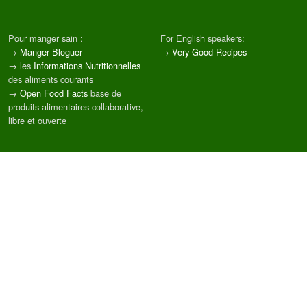
Pour manger sain :
For English speakers:
→
Manger Bloguer
→
Very Good Recipes
→ les
Informations Nutritionnelles
des aliments courants
→
Open Food Facts
base de
produits alimentaires collaborative,
libre et ouverte