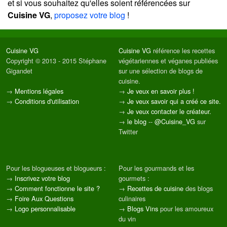
et si vous souhaitez qu'elles soient référencées sur
Cuisine VG
,
proposez votre blog
!
Cuisine VG
Cuisine VG
référence les recettes
Copyright © 2013 - 2015 Stéphane
végétariennes et véganes publiées
Gigandet
sur une sélection de blogs de
cuisine.
→
Mentions légales
→
Je veux en savoir plus !
→
Conditions d'utilisation
→
Je veux savoir qui a créé ce site.
→
Je veux contacter le créateur.
→
le blog
--
@Cuisine_VG
sur
Twitter
Pour les blogueuses et blogueurs :
Pour les gourmands et les
→
Inscrivez votre blog
gourmets :
→
Comment fonctionne le site ?
→
Recettes de cuisine
des blogs
→
Foire Aux Questions
culinaires
→
Logo personnalisable
→
Blogs Vins
pour les amoureux
du vin