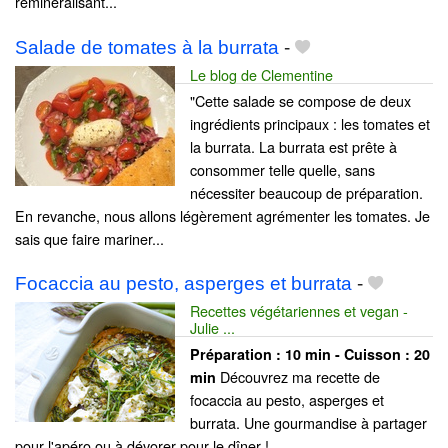
reminéralisant...
Salade de tomates à la burrata
-
Le blog de Clementine
"Cette salade se compose de deux
ingrédients principaux : les tomates et
la burrata. La burrata est prête à
consommer telle quelle, sans
nécessiter beaucoup de préparation.
En revanche, nous allons légèrement agrémenter les tomates. Je
sais que faire mariner...
Focaccia au pesto, asperges et burrata
-
Recettes végétariennes et vegan -
Julie ...
Préparation :
10 min - Cuisson :
20
Découvrez ma recette de
min
focaccia au pesto, asperges et
burrata. Une gourmandise à partager
pour l'apéro ou à dévorer pour le dîner !