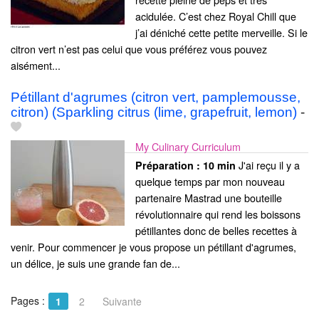
acidulée. C’est chez Royal Chill que
j’ai déniché cette petite merveille. Si le
citron vert n’est pas celui que vous préférez vous pouvez
aisément...
Pétillant d'agrumes (citron vert, pamplemousse,
citron) (Sparkling citrus (lime, grapefruit, lemon)
-
My Culinary Curriculum
J'ai reçu il y a
Préparation :
10 min
quelque temps par mon nouveau
partenaire Mastrad une bouteille
révolutionnaire qui rend les boissons
pétillantes donc de belles recettes à
venir. Pour commencer je vous propose un pétillant d'agrumes,
un délice, je suis une grande fan de...
Pages :
1
2
Suivante