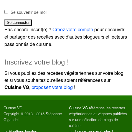
Se souvenir de moi
Pas encore inscrit(e) ?
Créez votre compte
pour découvrir
et partager des recettes avec d'autres blogueurs et lecteurs
passionnés de cuisine.
Inscrivez votre blog !
Si vous publiez des recettes végétariennes sur votre blog
et si vous souhaitez qu'elles soient référencées sur
Cuisine VG
,
proposez votre blog
!
Cuisine VG
Cuisine VG
référence les recettes
Copyright © 2013 - 2015 Stéphane
végétariennes et véganes publiées
Gigandet
sur une sélection de blogs de
cuisine.
→
Mentions légales
→
Je veux en savoir plus !