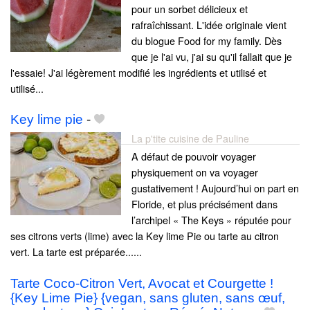
pour un sorbet délicieux et
rafraîchissant. L'idée originale vient
du blogue Food for my family. Dès
que je l'ai vu, j'ai su qu'il fallait que je
l'essaie! J'ai légèrement modifié les ingrédients et utilisé et
utilisé...
Key lime pie
-
La p'tite cuisine de Pauline
A défaut de pouvoir voyager
physiquement on va voyager
gustativement ! Aujourd’hui on part en
Floride, et plus précisément dans
l’archipel « The Keys » réputée pour
ses citrons verts (lime) avec la Key lime Pie ou tarte au citron
vert. La tarte est préparée......
Tarte Coco-Citron Vert, Avocat et Courgette !
{Key Lime Pie} {vegan, sans gluten, sans œuf,