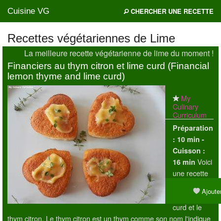
Cuisine VG
CHERCHER UNE RECETTE
Recettes végétariennes de Lime
La meilleure recette végétarienne de lime du moment !
Mes blogs préférés
Financiers au thym citron et lime curd (Financial
lemon thyme and lime curd)
My
Culinary
Curriculum
Préparation
:
10 min -
Cuisson :
Voici
16 min
une recette
qui marie à
Ajouter
la fois le lime
curd et le
thym citron. Le thym citron est un thym comme son nom l'indique