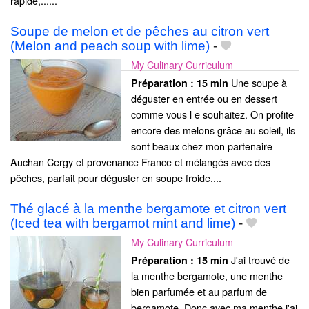
rapide,......
Soupe de melon et de pêches au citron vert
(Melon and peach soup with lime)
-
My Culinary Curriculum
Une soupe à
Préparation :
15 min
déguster en entrée ou en dessert
comme vous l e souhaitez. On profite
encore des melons grâce au soleil, ils
sont beaux chez mon partenaire
Auchan Cergy et provenance France et mélangés avec des
pêches, parfait pour déguster en soupe froide....
Thé glacé à la menthe bergamote et citron vert
(Iced tea with bergamot mint and lime)
-
My Culinary Curriculum
J'ai trouvé de
Préparation :
15 min
la menthe bergamote, une menthe
bien parfumée et au parfum de
bergamote. Donc avec ma menthe j'ai