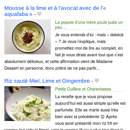
Mousse à la lime et à l’avocat avec de l’«
aquafaba »
-
La popote d'une mère poule juste un
peu ...
Je vous entends d’ici : mais « dekécé
» ? Je vous l’explique, mais
promettez-moi de lire au complet, en
fait je vous dirais avant tout que c’est
absolument délicieux, et cette affirmation vient de Madame
Dessert en personne, donc prière de ne pas partir...
Riz sauté Miel, Lime et Gingembre
-
Petite Cuillère et Charentaises
La recette que je vous propose
aujourd'hui est aussi simple qu'elle est
parfumée. Elle se marie aussi très
bien avec la précédente 😉 Après
vous avoir présenté mon riz frit en
version "on vide le frigo", voici la version "il n'y a plus rien dans le