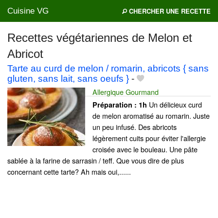
Cuisine VG
CHERCHER UNE RECETTE
Recettes végétariennes de Melon et
Abricot
Mes blogs préférés
Tarte au curd de melon / romarin, abricots { sans
gluten, sans lait, sans oeufs }
-
Allergique Gourmand
Un délicieux curd
Préparation :
1h
de melon aromatisé au romarin. Juste
un peu infusé. Des abricots
légèrement cuits pour éviter l'allergie
croisée avec le bouleau. Une pâte
sablée à la farine de sarrasin / teff. Que vous dire de plus
concernant cette tarte? Ah mais oui,......