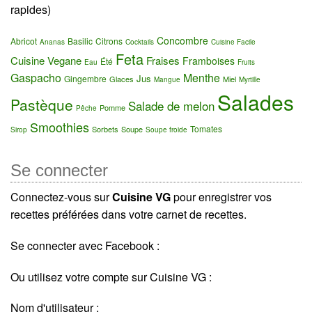
rapides)
Concombre
Abricot
Basilic
Citrons
Ananas
Cocktails
Cuisine Facile
Feta
Cuisine Vegane
Fraises
Framboises
Été
Eau
Fruits
Gaspacho
Menthe
Jus
Gingembre
Glaces
Miel
Mangue
Myrtille
Salades
Pastèque
Salade de melon
Pomme
Pêche
Smoothies
Tomates
Sorbets
Soupe
Sirop
Soupe froide
Se connecter
Connectez-vous sur
Cuisine VG
pour enregistrer vos
recettes préférées dans votre carnet de recettes.
Se connecter avec Facebook :
Ou utilisez votre compte sur Cuisine VG :
Nom d'utilisateur :