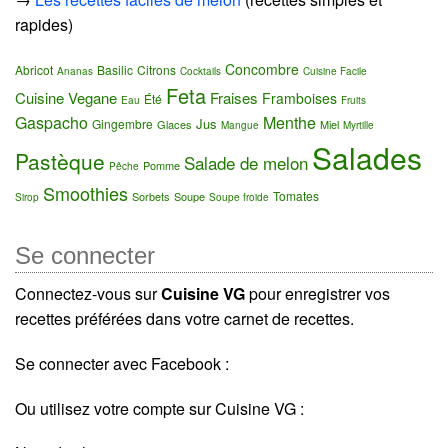
rapides)
Concombre
Abricot
Basilic
Citrons
Ananas
Cocktails
Cuisine Facile
Feta
Cuisine Vegane
Fraises
Framboises
Été
Eau
Fruits
Gaspacho
Menthe
Jus
Gingembre
Glaces
Miel
Mangue
Myrtille
Salades
Pastèque
Salade de melon
Pomme
Pêche
Smoothies
Tomates
Sorbets
Soupe
Sirop
Soupe froide
Se connecter
Connectez-vous sur
Cuisine VG
pour enregistrer vos
recettes préférées dans votre carnet de recettes.
Se connecter avec Facebook :
Ou utilisez votre compte sur Cuisine VG :