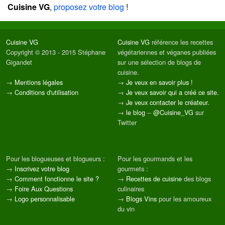
Cuisine VG
,
proposez votre blog
!
Cuisine VG
Cuisine VG
référence les recettes
Copyright © 2013 - 2015 Stéphane
végétariennes et véganes publiées
Gigandet
sur une sélection de blogs de
cuisine.
→
Mentions légales
→
Je veux en savoir plus !
→
Conditions d'utilisation
→
Je veux savoir qui a créé ce site.
→
Je veux contacter le créateur.
→
le blog
--
@Cuisine_VG
sur
Twitter
Pour les blogueuses et blogueurs :
Pour les gourmands et les
→
Inscrivez votre blog
gourmets :
→
Comment fonctionne le site ?
→
Recettes de cuisine
des blogs
→
Foire Aux Questions
culinaires
→
Logo personnalisable
→
Blogs Vins
pour les amoureux
du vin