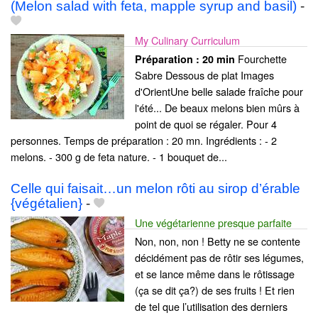
(Melon salad with feta, mapple syrup and basil)
-
My Culinary Curriculum
Fourchette
Préparation :
20 min
Sabre Dessous de plat Images
d'OrientUne belle salade fraîche pour
l'été... De beaux melons bien mûrs à
point de quoi se régaler. Pour 4
personnes. Temps de préparation : 20 mn. Ingrédients : - 2
melons. - 300 g de feta nature. - 1 bouquet de...
Celle qui faisait…un melon rôti au sirop d’érable
{végétalien}
-
Une végétarienne presque parfaite
Non, non, non ! Betty ne se contente
décidément pas de rôtir ses légumes,
et se lance même dans le rôtissage
(ça se dit ça?) de ses fruits ! Et rien
de tel que l’utilisation des derniers