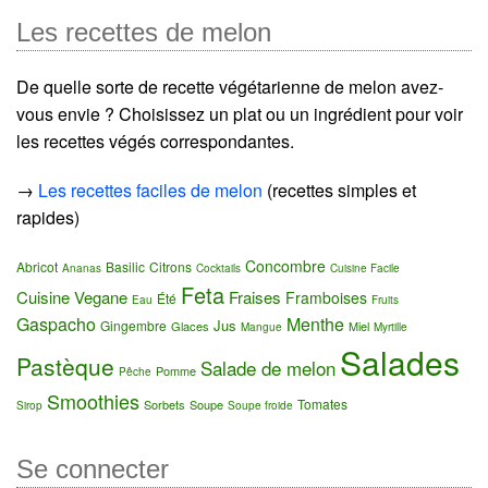
Les recettes de melon
De quelle sorte de recette végétarienne de melon avez-
vous envie ? Choisissez un plat ou un ingrédient pour voir
les recettes végés correspondantes.
→
Les recettes faciles de melon
(recettes simples et
rapides)
Concombre
Abricot
Basilic
Citrons
Ananas
Cocktails
Cuisine Facile
Feta
Cuisine Vegane
Fraises
Framboises
Été
Eau
Fruits
Gaspacho
Menthe
Jus
Gingembre
Glaces
Miel
Mangue
Myrtille
Salades
Pastèque
Salade de melon
Pomme
Pêche
Smoothies
Tomates
Sorbets
Soupe
Sirop
Soupe froide
Se connecter