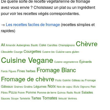
De quelle sorte de recette végétarienne de fromage
avez-vous envie ? Choisissez un plat ou un ingrédient
pour voir les recettes végés correspondantes.
→
Les recettes faciles de fromage
(recettes simples et
rapides)
Chèvre
Ail
Cake
Aubergines
Carottes
Champignons
Amande
Basilic
Courgettes
Ciboulette
Courge
Cuisine sans gluten
Cuisine bio
Cuisine Vegane
Épinards
Cuisine vegetarienne
Fromage Blanc
Fines herbes
Farcis
Figues
Fromage de chèvre
Gâteau au Fromage
Fruits
Galette
Noix
Gâteaux
Légumes
Gratins
Pain
Graines
Noix de cajou
Œufs
Oignons
Pizza
Salades
Pomme
Pomme de terre
Pâtes
Poivre
Quinoa
Radis
Roulé
Tomates
Tartes
Sauces
Soupe
Tartelette
Velouté
Verrines