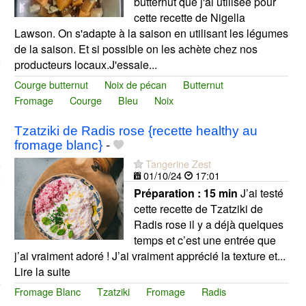
butternut que j'ai utilisée pour
cette recette de Nigella
Lawson. On s'adapte à la saison en utilisant les légumes
de la saison. Et si possible on les achète chez nos
producteurs locaux.J'essaie...
Courge butternut
Noix de pécan
Butternut
Fromage
Courge
Bleu
Noix
Tzatziki de Radis rose {recette healthy au
fromage blanc}
-
Tangerine Zest
01/10/24
17:01
Préparation :
15 min
J’ai testé
cette recette de Tzatziki de
Radis rose il y a déjà quelques
temps et c’est une entrée que
j’ai vraiment adoré ! J’ai vraiment apprécié la texture et...
Lire la suite
Fromage Blanc
Tzatziki
Fromage
Radis