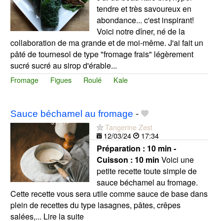
tendre et très savoureux en
abondance... c'est inspirant!
Voici notre dîner, né de la
collaboration de ma grande et de moi-même. J'ai fait un
pâté de tournesol de type "fromage frais" légèrement
sucré sucré au sirop d'érable...
Fromage
Figues
Roulé
Kale
Sauce béchamel au fromage
-
Tangerine Zest
12/03/24
17:34
Préparation :
10 min -
Cuisson :
10 min
Voici une
petite recette toute simple de
sauce béchamel au fromage.
Cette recette vous sera utile comme sauce de base dans
plein de recettes du type lasagnes, pâtes, crêpes
salées,... Lire la suite