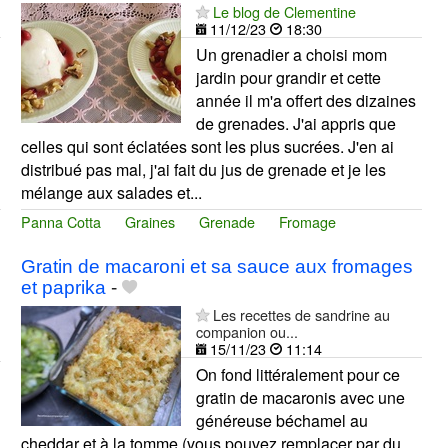
Le blog de Clementine
11/12/23
18:30
Un grenadier a choisi mom
jardin pour grandir et cette
année il m'a offert des dizaines
de grenades. J'ai appris que
celles qui sont éclatées sont les plus sucrées. J'en ai
distribué pas mal, j'ai fait du jus de grenade et je les
mélange aux salades et...
Panna Cotta
Graines
Grenade
Fromage
Gratin de macaroni et sa sauce aux fromages
et paprika
-
Les recettes de sandrine au
companion ou...
15/11/23
11:14
On fond littéralement pour ce
gratin de macaronis avec une
généreuse béchamel au
cheddar et à la tomme (vous pouvez remplacer par du