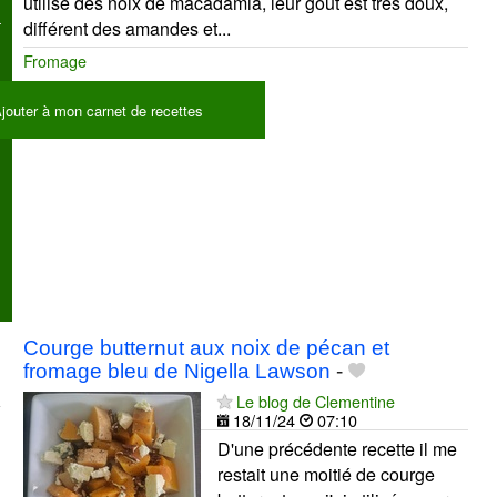
utilise des noix de macadamia, leur goût est très doux,
différent des amandes et...
Fromage
jouter à mon carnet de recettes
Courge butternut aux noix de pécan et
fromage bleu de Nigella Lawson
-
Le blog de Clementine
18/11/24
07:10
D'une précédente recette il me
restait une moitié de courge