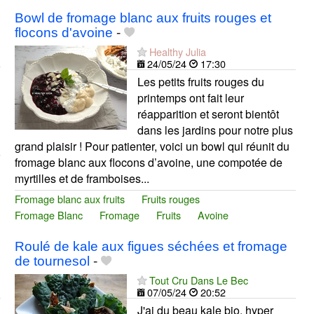
Bowl de fromage blanc aux fruits rouges et
flocons d'avoine
-
Healthy Julia
24/05/24
17:30
Les petits fruits rouges du
printemps ont fait leur
réapparition et seront bientôt
dans les jardins pour notre plus
grand plaisir ! Pour patienter, voici un bowl qui réunit du
fromage blanc aux flocons d’avoine, une compotée de
myrtilles et de framboises...
Fromage blanc aux fruits
Fruits rouges
Fromage Blanc
Fromage
Fruits
Avoine
Roulé de kale aux figues séchées et fromage
de tournesol
-
Tout Cru Dans Le Bec
07/05/24
20:52
J'ai du beau kale bio, hyper