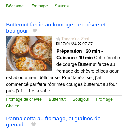
Béchamel
Fromage
Sauces
Butternut farcie au fromage de chèvre et
boulgour
-
Tangerine Zest
27/01/24
07:27
Préparation :
20 min -
Cuisson :
40 min
Cette recette
de courge Butternut farcie au
fromage de chèvre et boulgour
est aboutement délicieuse. Pour la réaliser, j’ai
commencé par faire rôtir mes courges butternut au four
puis j’ai... Lire la suite
Fromage de chèvre
Butternut
Boulgour
Fromage
Chèvre
Panna cotta au fromage, et graines de
grenade
-