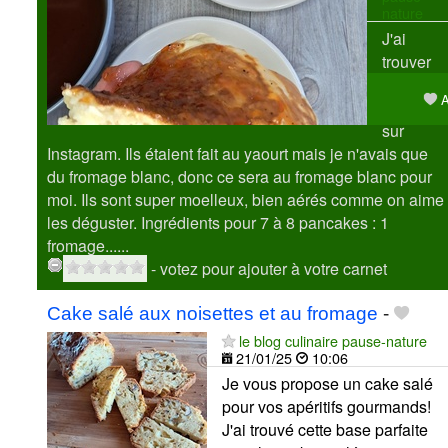
nature
J'ai
trouver
cette
A
recette
sur
Instagram. Ils étaient fait au yaourt mais je n'avais que
du fromage blanc, donc ce sera au fromage blanc pour
moi. Ils sont super moelleux, bien aérés comme on aime
les déguster. Ingrédients pour 7 à 8 pancakes : 1
fromage......
- votez pour ajouter à votre carnet
Cake salé aux noisettes et au fromage
-
le blog culinaire pause-nature
21/01/25
10:06
Je vous propose un cake salé
pour vos apéritifs gourmands!
J'ai trouvé cette base parfaite