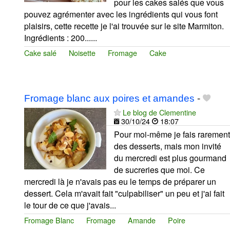
pour les cakes salés que vous
pouvez agrémenter avec les ingrédients qui vous font
plaisirs, cette recette je l'ai trouvée sur le site Marmiton.
Ingrédients : 200......
Cake salé
Noisette
Fromage
Cake
Fromage blanc aux poires et amandes
-
Le blog de Clementine
30/10/24
18:07
Pour moi-même je fais rarement
des desserts, mais mon invité
du mercredi est plus gourmand
de sucreries que moi. Ce
mercredi là je n'avais pas eu le temps de préparer un
dessert. Cela m'avait fait "culpabiliser" un peu et j'ai fait
le tour de ce que j'avais...
Fromage Blanc
Fromage
Amande
Poire