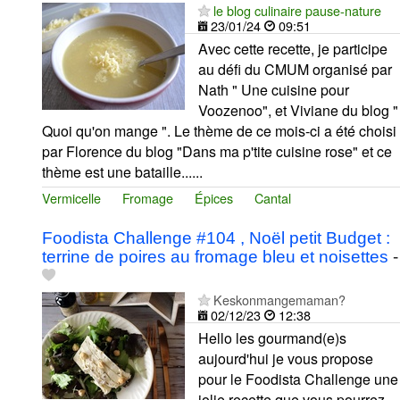
le blog culinaire pause-nature
23/01/24
09:51
Avec cette recette, je participe
au défi du CMUM organisé par
Nath " Une cuisine pour
Voozenoo", et Viviane du blog "
Quoi qu'on mange ". Le thème de ce mois-ci a été choisi
par Florence du blog "Dans ma p'tite cuisine rose" et ce
thème est une bataille......
Vermicelle
Fromage
Épices
Cantal
Foodista Challenge #104 , Noël petit Budget :
terrine de poires au fromage bleu et noisettes
-
Keskonmangemaman?
02/12/23
12:38
Hello les gourmand(e)s
aujourd'hui je vous propose
pour le Foodista Challenge une
jolie recette que vous pourrez