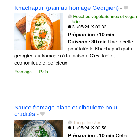
Khachapuri (pain au fromage Georgien)
-
Recettes végétariennes et vegan
- Julie ...
31/05/24
00:33
Préparation :
10 min -
Cuisson :
30 min
Une recette
pour faire le Khachapuri (pain
georgien au fromage) à la maison. C'est facile,
économique et délicieux !
Fromage
Pain
Sauce fromage blanc et ciboulette pour
crudités
-
Tangerine Zest
11/05/24
06:58
Préparation :
10 min
Cette