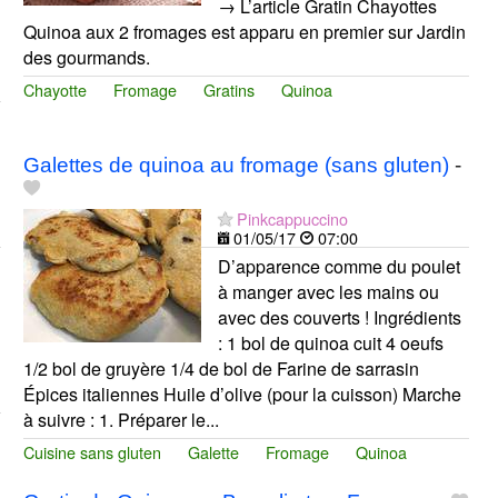
→ L’article Gratin Chayottes
Quinoa aux 2 fromages est apparu en premier sur Jardin
des gourmands.
Chayotte
Fromage
Gratins
Quinoa
Galettes de quinoa au fromage (sans gluten)
-
Pinkcappuccino
01/05/17
07:00
D’apparence comme du poulet
à manger avec les mains ou
avec des couverts ! Ingrédients
: 1 bol de quinoa cuit 4 oeufs
1/2 bol de gruyère 1/4 de bol de Farine de sarrasin
Épices italiennes Huile d’olive (pour la cuisson) Marche
à suivre : 1. Préparer le...
Cuisine sans gluten
Galette
Fromage
Quinoa