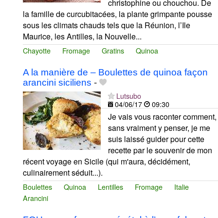
christophine ou chouchou. De
la famille de curcubitacées, la plante grimpante pousse
sous les climats chauds tels que la Réunion, l’Ile
Maurice, les Antilles, la Nouvelle...
Chayotte
Fromage
Gratins
Quinoa
A la manière de – Boulettes de quinoa façon
arancini siciliens
-
Lutsubo
04/06/17
09:30
Je vais vous raconter comment,
sans vraiment y penser, je me
suis laissé guider pour cette
recette par le souvenir de mon
récent voyage en Sicile (qui m'aura, décidément,
culinairement séduit...).
Boulettes
Quinoa
Lentilles
Fromage
Italie
Arancini