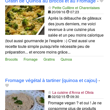
Gratin de Quinoa au Brocoli et au Fromage
-
Petite Cuillère et Charentaises
20/09/16
07:23
Après la débauche de gâteaux
des jours derniers, me voici
revenue à une cuisine plus
salée et un peu moins calorique
(tout aussi gourmande je l'espère :-) C'est aussi une
recette toute simple puisqu'elle nécessite peu de
préparation... et encore moins grâce...
Brocolis
Fromage
Gratins
Quinoa
Fromage végétal à tartiner {quinoa et cajou}
-
La cuisine d'Anna et Olivia
02/02/15
09:30
Fromage vegan ? et oui ! Je ne
consomme plus de produits