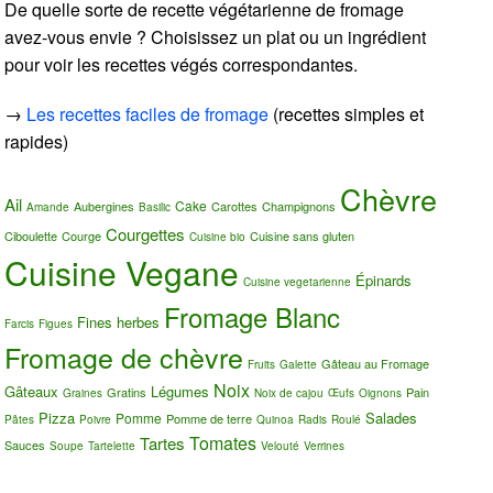
De quelle sorte de recette végétarienne de fromage
avez-vous envie ? Choisissez un plat ou un ingrédient
pour voir les recettes végés correspondantes.
→
Les recettes faciles de fromage
(recettes simples et
rapides)
Chèvre
Ail
Cake
Aubergines
Carottes
Champignons
Amande
Basilic
Courgettes
Ciboulette
Courge
Cuisine sans gluten
Cuisine bio
Cuisine Vegane
Épinards
Cuisine vegetarienne
Fromage Blanc
Fines herbes
Farcis
Figues
Fromage de chèvre
Gâteau au Fromage
Fruits
Galette
Noix
Gâteaux
Légumes
Gratins
Pain
Graines
Noix de cajou
Œufs
Oignons
Pizza
Salades
Pomme
Pomme de terre
Pâtes
Poivre
Quinoa
Radis
Roulé
Tomates
Tartes
Sauces
Soupe
Tartelette
Velouté
Verrines