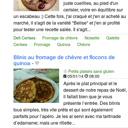
juste cueillies, au pied d'un
cerisier, voire en équilibre sur
un escabeau ;) Cette fois, j'ai craqué et j'en ai acheté au
marché, il s'agit de la variété "Belise" et j'en ai profité
pour tester une recette salée. Il s'agit...
Defi Cerises
Fromage de chèvre
Noisette
Galette
Cerises
Fromage
Quinoa
Chèvre
Blinis au fromage de chèvre et flocons de
quinoa
-
Petits plaisirs sans gluten
05/01/14
08:00
Après le plat principal et le
dessert de notre repas de Noël,
il fallait bien que je vous
présente l’entrée. Des blinis
tous simples, très vite prêts et qui sont également
parfaits pour l’apéro. Je les ai servi avec ma tartinade
d’edamame; mais une rillette...