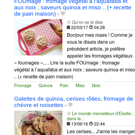
FOUmage : fromage végétal à l’aquafaba et
aux noix ; saveurs quinoa et miso .. (+ recette
de pain maison)
-
Qu'on se le dise
22/03/17
04:28
Bonjour mes roses ! Comme je
vous le disais dans un
précédent article, je préfère
appeler les fromages végétaux
« foumages »,… Lire la suite FOUmage : fromage
végétal à l’aquafaba et aux noix ; saveurs quinoa et miso
.. (+ recette de pain maison)
Fromage
Quinoa
Pain
Miso
Noix
Galettes de quinoa, cerises rôties, fromage de
chèvre et noisettes
-
Le monde merveilleux d'Elodie...
dans le...
13/06/16
22:44
Les cerises... J'aime les manger