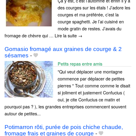
Ça y est, c’est l’automne et enfin il y a
des courges sur les étals ! J’adore les
courges et ma préférée, c’est la
courge spaghetti. Je l’ai cuisiné en
mode gratin de restes. J’avais du
fromage de chèvre qui … Lire la suite →
Gomasio fromagé aux graines de courge & 2
sésames
-
Petits repas entre amis
"Qui veut déplacer une montagne
commence par déplacer de petites
pierres " Tout comme comme le disait
si joliment et justement Confucius (
oui, je cite Confucius ce matin et
pourquoi pas ? ), les grandes entreprises commencent souvent
autour de petites...
Potimarron rôti, purée de pois chiche chaude,
fromage frais et graines de courge
-