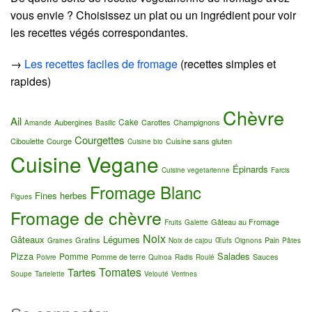
vous envie ? Choisissez un plat ou un ingrédient pour voir
les recettes végés correspondantes.
→
Les recettes faciles de fromage
(recettes simples et
rapides)
Chèvre
Ail
Cake
Aubergines
Carottes
Champignons
Amande
Basilic
Courgettes
Ciboulette
Courge
Cuisine sans gluten
Cuisine bio
Cuisine Vegane
Épinards
Cuisine vegetarienne
Farcis
Fromage Blanc
Fines herbes
Figues
Fromage de chèvre
Gâteau au Fromage
Fruits
Galette
Noix
Gâteaux
Légumes
Gratins
Pain
Graines
Noix de cajou
Œufs
Oignons
Pâtes
Pizza
Salades
Pomme
Pomme de terre
Sauces
Poivre
Quinoa
Radis
Roulé
Tomates
Tartes
Soupe
Tartelette
Velouté
Verrines