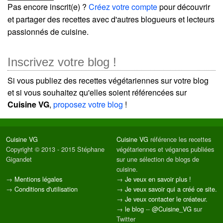
Pas encore inscrit(e) ?
Créez votre compte
pour découvrir
et partager des recettes avec d'autres blogueurs et lecteurs
passionnés de cuisine.
Inscrivez votre blog !
Si vous publiez des recettes végétariennes sur votre blog
et si vous souhaitez qu'elles soient référencées sur
Cuisine VG
,
proposez votre blog
!
Cuisine VG
Cuisine VG
référence les recettes
Copyright © 2013 - 2015 Stéphane
végétariennes et véganes publiées
Gigandet
sur une sélection de blogs de
cuisine.
→
Mentions légales
→
Je veux en savoir plus !
→
Conditions d'utilisation
→
Je veux savoir qui a créé ce site.
→
Je veux contacter le créateur.
→
le blog
--
@Cuisine_VG
sur
Twitter