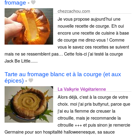
fromage
-
chezcachou.com
Je vous propose aujourd’hui une
nouvelle recette de courge. Eh oui
encore une recette de cuisine à base
de courge me direz-vous ! Comme
vous le savez ces recettes se suivent
mais ne se ressemblent pas… Cette fois-ci j’ai testé la courge
Jack Be Little......
Tarte au fromage blanc et à la courge (et aux
épices)
-
La Valkyrie Végétarienne
Alors déjà, c'est à la courge de votre
choix. moi j'ai pris buttynut, parce que
j'ai eu la flemme de creuser la
citrouille, mais je recommande la
citrouille +++ et puis sinon je remercie
Germaine pour son hospitalité halloweenesque, sa sauce