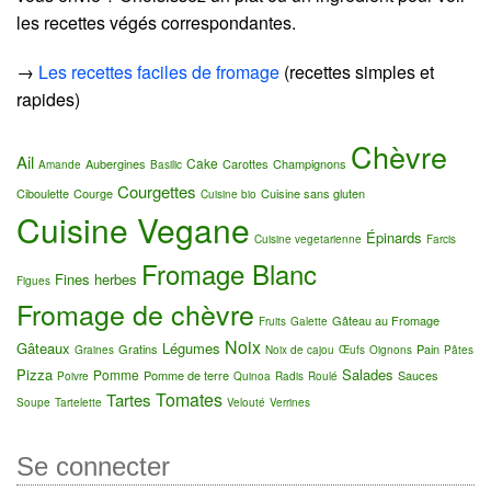
les recettes végés correspondantes.
→
Les recettes faciles de fromage
(recettes simples et
rapides)
Chèvre
Ail
Cake
Aubergines
Carottes
Champignons
Amande
Basilic
Courgettes
Ciboulette
Courge
Cuisine sans gluten
Cuisine bio
Cuisine Vegane
Épinards
Cuisine vegetarienne
Farcis
Fromage Blanc
Fines herbes
Figues
Fromage de chèvre
Gâteau au Fromage
Fruits
Galette
Noix
Gâteaux
Légumes
Gratins
Pain
Graines
Noix de cajou
Œufs
Oignons
Pâtes
Pizza
Salades
Pomme
Pomme de terre
Sauces
Poivre
Quinoa
Radis
Roulé
Tomates
Tartes
Soupe
Tartelette
Velouté
Verrines
Se connecter