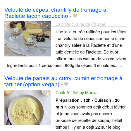
Velouté de cèpes, chantilly de fromage à
Raclette façon capuccino
-
La p'tite cuisine de Pauline
Une jolie entrée raffinée pour les fêtes
: un velouté de cèpes surmonté d’une
chantilly salée à la Raclette et d’une
tuile dentelle de Raclette. De quoi
attirer tous les wahou de vos convives
! Ingrédients pour 4 personnes : 600g de cèpes 3 échalotes......
Velouté de panais au curry, cumin et fromage à
tartiner (option vegan)
-
Cook A Life! by Maeva
Préparation :
12h - Cuisson :
20
N ous sommes déjà début février
min
et je ne vous avais pas encore
proposé de recette de soupe, il était
temps ! Il y en a déjà 22 sur le blog