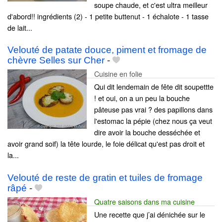
soupe chaude, et c'est ultra meilleur
d'abord!! ingrédients (2) - 1 petite buttenut - 1 échalote - 1 tasse
de lait...
Velouté de patate douce, piment et fromage de
chèvre Selles sur Cher
-
Cuisine en folie
Qui dit lendemain de fête dit soupettte
! et oui, on a un peu la bouche
pâteuse pas vrai ? des papillons dans
l'estomac la pépie (chez nous ça veut
dire avoir la bouche desséchée et
avoir grand soif) la tête lourde, le foie délicat qu'est pas droit et
la...
Velouté de reste de gratin et tuiles de fromage
râpé
-
Quatre saisons dans ma cuisine
Une recette que j’ai dénichée sur le