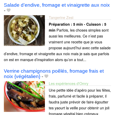
Salade d’endive, fromage et vinaigrette aux noix
-
Tangerine Zest
Préparation :
5 min - Cuisson :
5
Parfois, les choses simples sont
min
aussi les meilleures. Ce n’est pas
vraiment une recette que je vous
propose aujourd’hui avec cette salade
d’endive, fromage et vinaigrette aux noix mais je sais que parfois
on est en manque d’inspiration alors qu’on a tout...
Verrine champignons poêlés, fromage frais et
noix {végétalien}
-
Les expériences d'Omry
Une petite idée d’apéro pour les fêtes,
frais, parfumé et facile à préparer, il
faudra juste prévoir de faire égoutter
tes yaourt la veille pour obtenir un joli
fromage végétal bien crémeux.