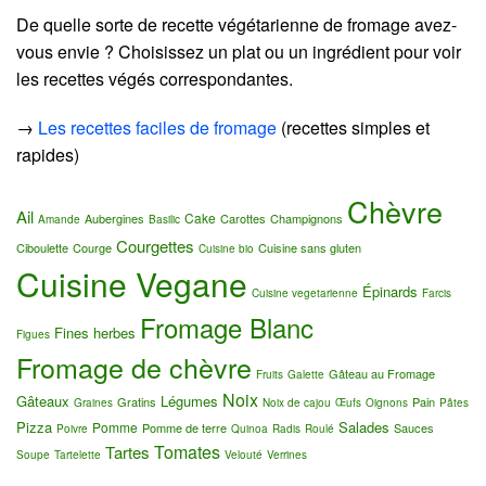
De quelle sorte de recette végétarienne de fromage avez-
vous envie ? Choisissez un plat ou un ingrédient pour voir
les recettes végés correspondantes.
→
Les recettes faciles de fromage
(recettes simples et
rapides)
Chèvre
Ail
Cake
Aubergines
Carottes
Champignons
Amande
Basilic
Courgettes
Ciboulette
Courge
Cuisine sans gluten
Cuisine bio
Cuisine Vegane
Épinards
Cuisine vegetarienne
Farcis
Fromage Blanc
Fines herbes
Figues
Fromage de chèvre
Gâteau au Fromage
Fruits
Galette
Noix
Gâteaux
Légumes
Gratins
Pain
Graines
Noix de cajou
Œufs
Oignons
Pâtes
Pizza
Salades
Pomme
Pomme de terre
Sauces
Poivre
Quinoa
Radis
Roulé
Tomates
Tartes
Soupe
Tartelette
Velouté
Verrines