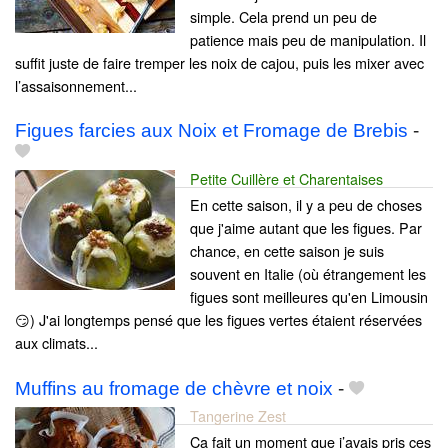
simple. Cela prend un peu de
patience mais peu de manipulation. Il
suffit juste de faire tremper les noix de cajou, puis les mixer avec
l’assaisonnement...
Figues farcies aux Noix et Fromage de Brebis
-
Petite Cuillère et Charentaises
En cette saison, il y a peu de choses
que j'aime autant que les figues. Par
chance, en cette saison je suis
souvent en Italie (où étrangement les
figues sont meilleures qu'en Limousin
😏) J'ai longtemps pensé que les figues vertes étaient réservées
aux climats...
Muffins au fromage de chèvre et noix
-
Tangerine Zest
Ça fait un moment que j’avais pris ces