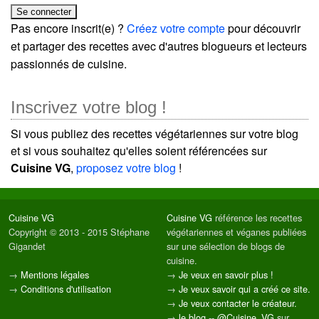
Pas encore inscrit(e) ?
Créez votre compte
pour découvrir
et partager des recettes avec d'autres blogueurs et lecteurs
passionnés de cuisine.
Inscrivez votre blog !
Si vous publiez des recettes végétariennes sur votre blog
et si vous souhaitez qu'elles soient référencées sur
Cuisine VG
,
proposez votre blog
!
Cuisine VG
Cuisine VG
référence les recettes
Copyright © 2013 - 2015 Stéphane
végétariennes et véganes publiées
Gigandet
sur une sélection de blogs de
cuisine.
→
Mentions légales
→
Je veux en savoir plus !
→
Conditions d'utilisation
→
Je veux savoir qui a créé ce site.
→
Je veux contacter le créateur.
→
le blog
--
@Cuisine_VG
sur