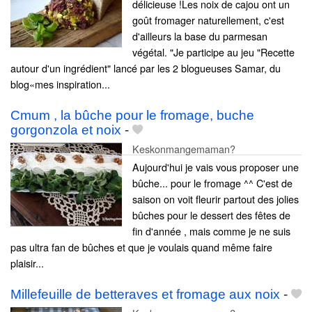
délicieuse !Les noix de cajou ont un
goût fromager naturellement, c'est
d'ailleurs la base du parmesan
végétal. "Je participe au jeu "Recette
autour d'un ingrédient" lancé par les 2 blogueuses Samar, du
blog«mes inspiration...
Cmum , la bûche pour le fromage, buche
gorgonzola et noix
-
Keskonmangemaman?
Aujourd'hui je vais vous proposer une
bûche... pour le fromage ^^ C'est de
saison on voit fleurir partout des jolies
bûches pour le dessert des fêtes de
fin d'année , mais comme je ne suis
pas ultra fan de bûches et que je voulais quand même faire
plaisir...
Millefeuille de betteraves et fromage aux noix
-