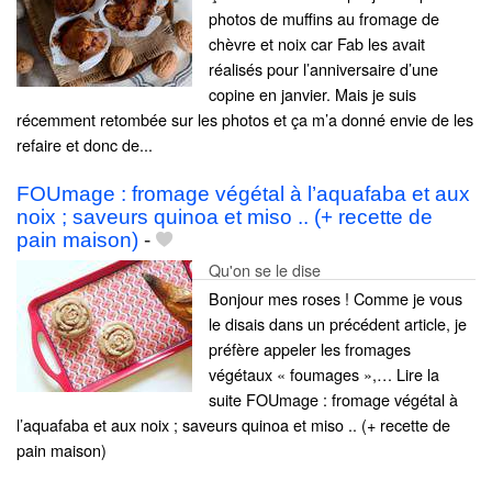
photos de muffins au fromage de
chèvre et noix car Fab les avait
réalisés pour l’anniversaire d’une
copine en janvier. Mais je suis
récemment retombée sur les photos et ça m’a donné envie de les
refaire et donc de...
FOUmage : fromage végétal à l’aquafaba et aux
noix ; saveurs quinoa et miso .. (+ recette de
pain maison)
-
Qu'on se le dise
Bonjour mes roses ! Comme je vous
le disais dans un précédent article, je
préfère appeler les fromages
végétaux « foumages »,… Lire la
suite FOUmage : fromage végétal à
l’aquafaba et aux noix ; saveurs quinoa et miso .. (+ recette de
pain maison)