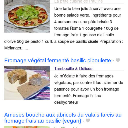
La p'tite cuisine de Pauline
Une tarte bien jolie à servir avec une
bonne salade verte. Ingrédients pour
4 personnes : une pâte brisée 3
tomates Roma 1 courgette 100g de
fromage frais 1 gousse d’ail huile
d'olive 50g de pesto 1 cuill. à soupe de basilic ciselé Préparation :
Mélanger......
Fromage végétal fermenté basilic ciboulette
-
Tambouille & Délices
Je m’éclate à faire des fromages
végétaux, par contre il faut s’armer de
patience pour avoir un bon fromage
fermenté. Fromage fini au
déshydrateur
Amuses bouche aux abricots du valais farcis au
fromage frais au basilic {vegan}
-