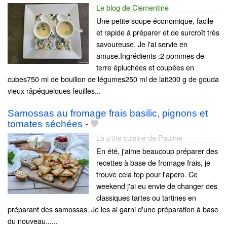
Le blog de Clementine
Une petite soupe économique, facile
et rapide à préparer et de surcroît très
savoureuse. Je l'ai servie en
amuse.Ingrédients :2 pommes de
terre épluchées et coupées en
cubes750 ml de bouillon de légumes250 ml de lait200 g de gouda
vieux râpéquelques feuilles...
Samossas au fromage frais basilic, pignons et
tomates séchées
-
La p'tite cuisine de Pauline
En été, j'aime beaucoup préparer des
recettes à base de fromage frais, je
trouve cela top pour l'apéro. Ce
weekend j'ai eu envie de changer des
classiques tartes ou tartines en
préparant des samossas. Je les ai garni d'une préparation à base
du nouveau......