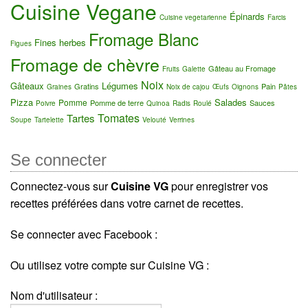
Cuisine Vegane
Épinards
Cuisine vegetarienne
Farcis
Fromage Blanc
Fines herbes
Figues
Fromage de chèvre
Gâteau au Fromage
Fruits
Galette
Noix
Gâteaux
Légumes
Gratins
Pain
Graines
Noix de cajou
Œufs
Oignons
Pâtes
Pizza
Salades
Pomme
Pomme de terre
Sauces
Poivre
Quinoa
Radis
Roulé
Tomates
Tartes
Soupe
Tartelette
Velouté
Verrines
Se connecter
Connectez-vous sur
Cuisine VG
pour enregistrer vos
recettes préférées dans votre carnet de recettes.
Se connecter avec Facebook :
Ou utilisez votre compte sur Cuisine VG :
Nom d'utilisateur :