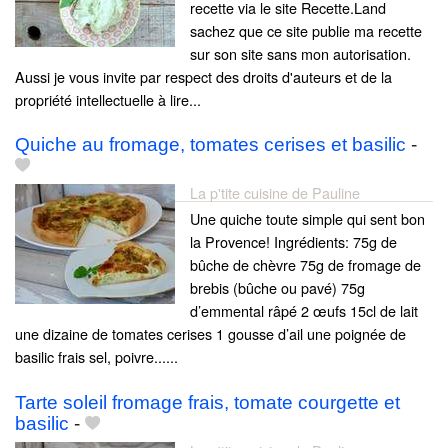
recette via le site Recette.Land
sachez que ce site publie ma recette
sur son site sans mon autorisation.
Aussi je vous invite par respect des droits d'auteurs et de la
propriété intellectuelle à lire...
Quiche au fromage, tomates cerises et basilic
-
La p'tite cuisine de Pauline
Une quiche toute simple qui sent bon
la Provence! Ingrédients: 75g de
bûche de chèvre 75g de fromage de
brebis (bûche ou pavé) 75g
d’emmental râpé 2 œufs 15cl de lait
une dizaine de tomates cerises 1 gousse d’ail une poignée de
basilic frais sel, poivre......
Tarte soleil fromage frais, tomate courgette et
basilic
-