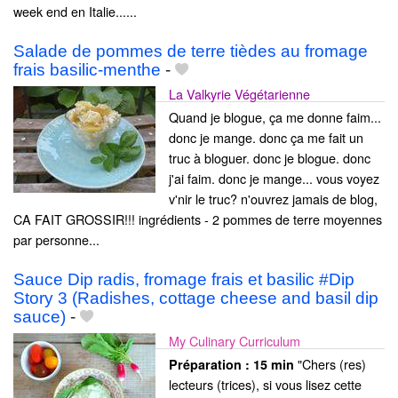
week end en Italie......
Salade de pommes de terre tièdes au fromage
frais basilic-menthe
-
La Valkyrie Végétarienne
Quand je blogue, ça me donne faim...
donc je mange. donc ça me fait un
truc à bloguer. donc je blogue. donc
j'ai faim. donc je mange... vous voyez
v'nir le truc? n'ouvrez jamais de blog,
CA FAIT GROSSIR!!! ingrédients - 2 pommes de terre moyennes
par personne...
Sauce Dip radis, fromage frais et basilic #Dip
Story 3 (Radishes, cottage cheese and basil dip
sauce)
-
My Culinary Curriculum
"Chers (res)
Préparation :
15 min
lecteurs (trices), si vous lisez cette