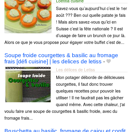
Loetitia cuisine
Savez-vous qu’aujourd’hui c’est le 1er
août ??? Ben oui quelle patate je fais
! Mais alors savez-vous qu’ici en
Suisse c’est la fête nationale ? Il est
d’usage de faire un brunch ce jour là.
Alors ce que je vous propose pour égayer votre buffet c’est de...
Soupe froide courgettes & basilic au fromage
frais [défi cuisine] | les delices de letiss
-
Les délices de Letiss
Mon potager déborde de délicieuses
courgettes, il faut donc trouver
quelques recettes pour pouvoir les
utiliser ! Il ne faudrait pas les gâcher
quand même. Avec cette chaleur, j'ai
voulu faire une soupe de courgettes & basilic froide, avec du
fromage frais...
Bruschetta au basilic, fromage de cajou et confit