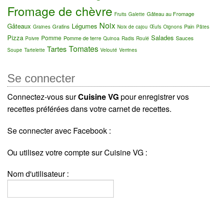
Fromage de chèvre
Gâteau au Fromage
Fruits
Galette
Noix
Gâteaux
Légumes
Gratins
Pain
Graines
Noix de cajou
Œufs
Oignons
Pâtes
Pizza
Salades
Pomme
Pomme de terre
Sauces
Poivre
Quinoa
Radis
Roulé
Tomates
Tartes
Soupe
Tartelette
Velouté
Verrines
Se connecter
Connectez-vous sur
Cuisine VG
pour enregistrer vos
recettes préférées dans votre carnet de recettes.
Se connecter avec Facebook :
Ou utilisez votre compte sur Cuisine VG :
Nom d'utilisateur :