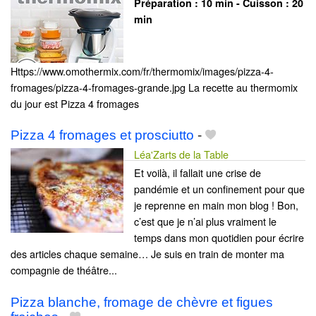
Préparation :
10 min - Cuisson :
20
min
Https://www.omothermix.com/fr/thermomix/images/pizza-4-
fromages/pizza-4-fromages-grande.jpg La recette au thermomix
du jour est Pizza 4 fromages
Pizza 4 fromages et prosciutto
-
Léa'Zarts de la Table
Et voilà, il fallait une crise de
pandémie et un confinement pour que
je reprenne en main mon blog ! Bon,
c’est que je n’ai plus vraiment le
temps dans mon quotidien pour écrire
des articles chaque semaine… Je suis en train de monter ma
compagnie de théâtre...
Pizza blanche, fromage de chèvre et figues