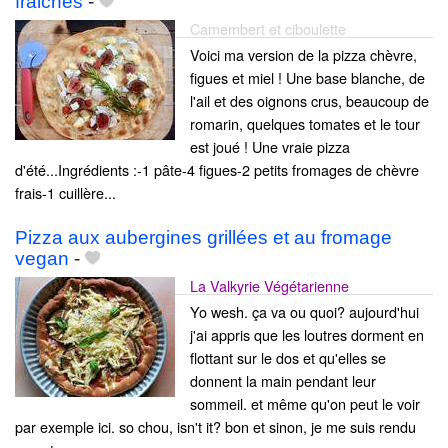
fraiches
-
Camembert et ciboulette
Voici ma version de la pizza chèvre,
figues et miel ! Une base blanche, de
l'ail et des oignons crus, beaucoup de
romarin, quelques tomates et le tour
est joué ! Une vraie pizza
d'été...Ingrédients :-1 pâte-4 figues-2 petits fromages de chèvre
frais-1 cuillère...
Pizza aux aubergines grillées et au fromage
vegan
-
La Valkyrie Végétarienne
Yo wesh. ça va ou quoi? aujourd'hui
j'ai appris que les loutres dorment en
flottant sur le dos et qu'elles se
donnent la main pendant leur
sommeil. et même qu'on peut le voir
par exemple ici. so chou, isn't it? bon et sinon, je me suis rendu