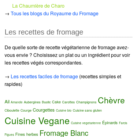
La Chaumière de Charo
→
Tous les blogs du Royaume du Fromage
Les recettes de fromage
De quelle sorte de recette végétarienne de fromage avez-
vous envie ? Choisissez un plat ou un ingrédient pour voir
les recettes végés correspondantes.
→
Les recettes faciles de fromage
(recettes simples et
rapides)
Chèvre
Ail
Cake
Aubergines
Carottes
Champignons
Amande
Basilic
Courgettes
Ciboulette
Courge
Cuisine sans gluten
Cuisine bio
Cuisine Vegane
Épinards
Cuisine vegetarienne
Farcis
Fromage Blanc
Fines herbes
Figues