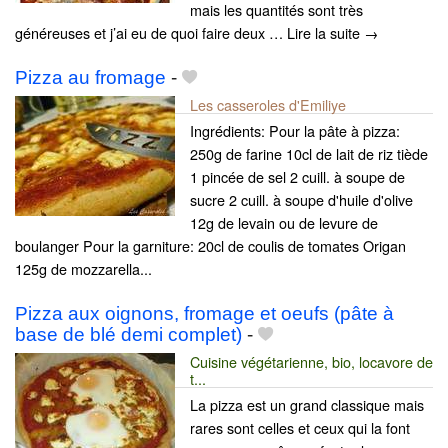
mais les quantités sont très
généreuses et j’ai eu de quoi faire deux … Lire la suite →
Pizza au fromage
-
Les casseroles d'Emiliye
Ingrédients: Pour la pâte à pizza:
250g de farine 10cl de lait de riz tiède
1 pincée de sel 2 cuill. à soupe de
sucre 2 cuill. à soupe d'huile d'olive
12g de levain ou de levure de
boulanger Pour la garniture: 20cl de coulis de tomates Origan
125g de mozzarella...
Pizza aux oignons, fromage et oeufs (pâte à
base de blé demi complet)
-
Cuisine végétarienne, bio, locavore de
t...
La pizza est un grand classique mais
rares sont celles et ceux qui la font