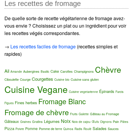
Les recettes de fromage
De quelle sorte de recette végétarienne de fromage avez-
vous envie ? Choisissez un plat ou un ingrédient pour voir
les recettes végés correspondantes.
→
Les recettes faciles de fromage
(recettes simples et
rapides)
Chèvre
Ail
Cake
Aubergines
Carottes
Champignons
Amande
Basilic
Courgettes
Ciboulette
Courge
Cuisine sans gluten
Cuisine bio
Cuisine Vegane
Épinards
Cuisine vegetarienne
Farcis
Fromage Blanc
Fines herbes
Figues
Fromage de chèvre
Gâteau au Fromage
Fruits
Galette
Noix
Gâteaux
Légumes
Gratins
Pain
Graines
Noix de cajou
Œufs
Oignons
Pâtes
Pizza
Salades
Pomme
Pomme de terre
Sauces
Poivre
Quinoa
Radis
Roulé