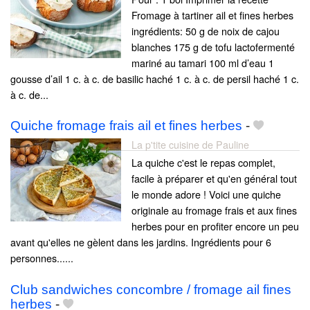
Fromage à tartiner ail et fines herbes
ingrédients: 50 g de noix de cajou
blanches 175 g de tofu lactofermenté
mariné au tamari 100 ml d’eau 1
gousse d’ail 1 c. à c. de basilic haché 1 c. à c. de persil haché 1 c.
à c. de...
Quiche fromage frais ail et fines herbes
-
La p'tite cuisine de Pauline
La quiche c'est le repas complet,
facile à préparer et qu'en général tout
le monde adore ! Voici une quiche
originale au fromage frais et aux fines
herbes pour en profiter encore un peu
avant qu'elles ne gèlent dans les jardins. Ingrédients pour 6
personnes......
Club sandwiches concombre / fromage ail fines
herbes
-