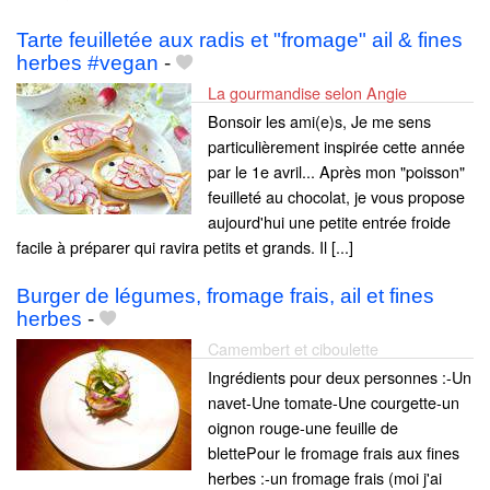
Tarte feuilletée aux radis et "fromage" ail & fines
herbes #vegan
-
La gourmandise selon Angie
Bonsoir les ami(e)s, Je me sens
particulièrement inspirée cette année
par le 1e avril... Après mon "poisson"
feuilleté au chocolat, je vous propose
aujourd'hui une petite entrée froide
facile à préparer qui ravira petits et grands. Il [...]
Burger de légumes, fromage frais, ail et fines
herbes
-
Camembert et ciboulette
Ingrédients pour deux personnes :-Un
navet-Une tomate-Une courgette-un
oignon rouge-une feuille de
blettePour le fromage frais aux fines
herbes :-un fromage frais (moi j'ai