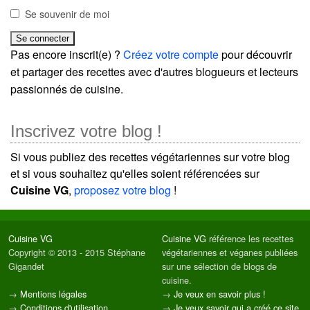
Se souvenir de moi
Pas encore inscrit(e) ?
Créez votre compte
pour découvrir
et partager des recettes avec d'autres blogueurs et lecteurs
passionnés de cuisine.
Inscrivez votre blog !
Si vous publiez des recettes végétariennes sur votre blog
et si vous souhaitez qu'elles soient référencées sur
Cuisine VG
,
proposez votre blog
!
Cuisine VG
Cuisine VG
référence les recettes
Copyright © 2013 - 2015 Stéphane
végétariennes et véganes publiées
Gigandet
sur une sélection de blogs de
cuisine.
→
Mentions légales
→
Je veux en savoir plus !
→
Conditions d'utilisation
→
Je veux savoir qui a créé ce site.