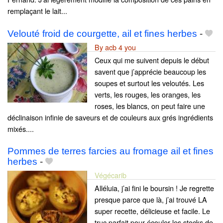
remplaçant le lait...
Velouté froid de courgette, ail et fines herbes
-
By acb 4 you
Ceux qui me suivent depuis le début
savent que j’apprécie beaucoup les
soupes et surtout les veloutés. Les
verts, les rouges, les oranges, les
roses, les blancs, on peut faire une
déclinaison infinie de saveurs et de couleurs aux grés ingrédients
mixés....
Pommes de terres farcies au fromage ail et fines
herbes
-
Végécarib
Alléluia, j’ai fini le boursin ! Je regrette
presque parce que là, j’ai trouvé LA
super recette, délicieuse et facile. Le
truc parfait pour écouler les stocks de