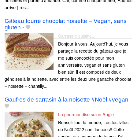
noisettes et purée d’amande. Car, comme chaque année, Pâques
arrive (très...
Gâteau fourré chocolat noisette – Vegan, sans
gluten
-
Sarrasine cuisine...
Bonjour à vous, Aujourd’hui, je vous
partage la recette du gâteau que je
me suis concoctée pour mon
anniversaire, vegan et sans gluten
bien sûr. Il est composé de deux
génoises à la noisette, avec entre les deux une ganache chocolat
– noisette – chantilly...
Gaufres de sarrasin à la noisette #Noël #vegan
-
La gourmandise selon Angie
Bonsoir tout le monde, Les festivités
de Noël 2022 sont lancées!! Cette
année, par manque de temps, j'ai