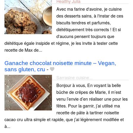
Healthy Julia
Avec ma farine d'avoine, je cuisine
des desserts sains, à l'instar de ces
biscuits tendres et parfumés,
diététiquement très corrects ! Et si
d'aucuns pensent toujours que
diététique égale insipide et régime, je les invite à tester cette
recette de Max de...
Ganache chocolat noisette minute – Vegan,
sans gluten, cru
-
Sarrasine cuisine...
Bonjour à vous, En voyant la belle
bûche de crêpes de Marie, il m’est
venu l’envie d’en réaliser une pour les
fêtes. Pour la garnir, j’ai utilisé ma
recette de pâte à tartiner noisette
cacao cru ultra simple et rapide, que j’ai légèrement modifiée et
à...