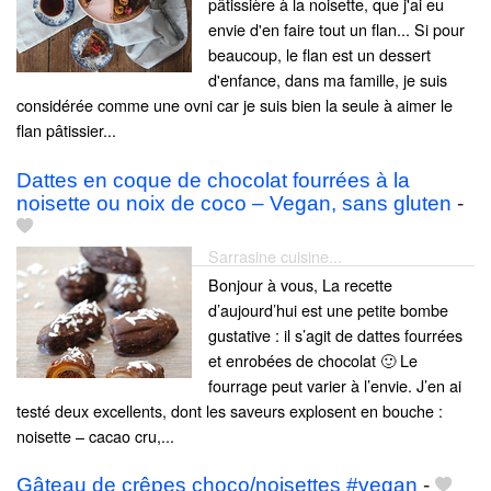
pâtissière à la noisette, que j'ai eu
envie d'en faire tout un flan... Si pour
beaucoup, le flan est un dessert
d'enfance, dans ma famille, je suis
considérée comme une ovni car je suis bien la seule à aimer le
flan pâtissier...
Dattes en coque de chocolat fourrées à la
noisette ou noix de coco – Vegan, sans gluten
-
Sarrasine cuisine...
Bonjour à vous, La recette
d’aujourd’hui est une petite bombe
gustative : il s’agit de dattes fourrées
et enrobées de chocolat 🙂 Le
fourrage peut varier à l’envie. J’en ai
testé deux excellents, dont les saveurs explosent en bouche :
noisette – cacao cru,...
Gâteau de crêpes choco/noisettes #vegan
-