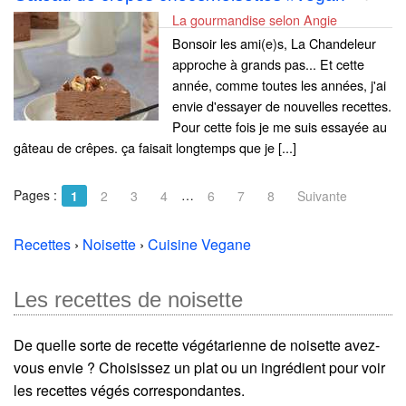
La gourmandise selon Angie
Bonsoir les ami(e)s, La Chandeleur
approche à grands pas... Et cette
année, comme toutes les années, j'ai
envie d'essayer de nouvelles recettes.
Pour cette fois je me suis essayée au
gâteau de crêpes. ça faisait longtemps que je [...]
Pages :
…
1
2
3
4
6
7
8
Suivante
Recettes
›
Noisette
›
Cuisine Vegane
Les recettes de noisette
De quelle sorte de recette végétarienne de noisette avez-
vous envie ? Choisissez un plat ou un ingrédient pour voir
les recettes végés correspondantes.