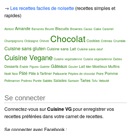
→
Les recettes faciles de noisette
(recettes simples et
rapides)
Amande
Biscuits
Cake
Abricot
Bananes
Beurre
Brownies
Cacao
Caramel
Chocolat
Cookies
Crèmes
Crumble
Champignons
Châtaigne
Chèvre
Cuisine sans gluten
Cuisine sans Lait
Cuisine sans oeuf
Cuisine Vegane
Cuisine vegetalienne
Cuisine vegetarienne
Dattes
Gâteaux
Desserts
Lait
Moelleux
Muffins
Érable
Figues
Galette
Gouter
Miel
Pâté
Pomme
Pâte à Tartiner
Noël
Patisserie
Poire
Noix
Pépites de chocolat
Tartes
Salades
Potimarron
Purée
Sablés
Velouté
Pralines
Sarrasin
Tofu
Se connecter
Connectez-vous sur
Cuisine VG
pour enregistrer vos
recettes préférées dans votre carnet de recettes.
Se connecter avec Facebook :