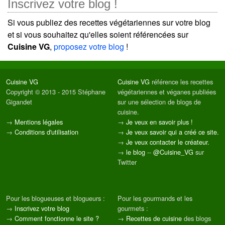
Inscrivez votre blog !
Si vous publiez des recettes végétariennes sur votre blog
et si vous souhaitez qu'elles soient référencées sur
Cuisine VG
,
proposez votre blog
!
Cuisine VG
Cuisine VG
référence les recettes
Copyright © 2013 - 2015 Stéphane
végétariennes et véganes publiées
Gigandet
sur une sélection de blogs de
cuisine.
→
Mentions légales
→
Je veux en savoir plus !
→
Conditions d'utilisation
→
Je veux savoir qui a créé ce site.
→
Je veux contacter le créateur.
→
le blog
--
@Cuisine_VG
sur
Twitter
Pour les blogueuses et blogueurs :
Pour les gourmands et les
→
Inscrivez votre blog
gourmets :
→
Comment fonctionne le site ?
→
Recettes de cuisine
des blogs