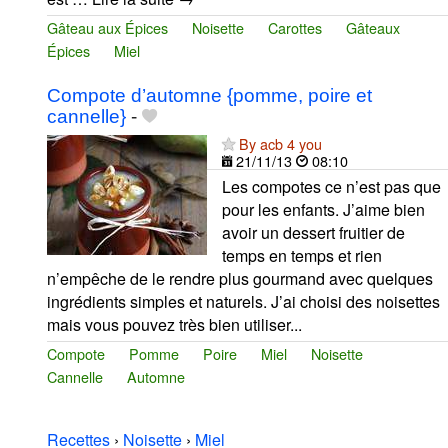
Gâteau aux Épices
Noisette
Carottes
Gâteaux
Épices
Miel
Compote d’automne {pomme, poire et
cannelle}
-
By acb 4 you
21/11/13
08:10
Les compotes ce n’est pas que
pour les enfants. J’aime bien
avoir un dessert fruitier de
temps en temps et rien
n’empêche de le rendre plus gourmand avec quelques
ingrédients simples et naturels. J’ai choisi des noisettes
mais vous pouvez très bien utiliser...
Compote
Pomme
Poire
Miel
Noisette
Cannelle
Automne
Recettes
›
Noisette
›
Miel