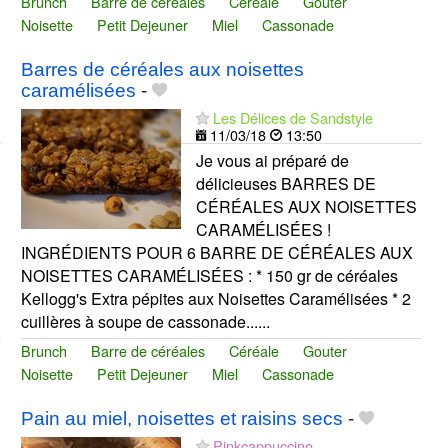
Brunch
Barre de céréales
Céréale
Gouter
Noisette
Petit Dejeuner
Miel
Cassonade
Barres de céréales aux noisettes
caramélisées
-
Les Délices de Sandstyle
11/03/18
13:50
Je vous ai préparé de
délicieuses BARRES DE
CÉRÉALES AUX NOISETTES
CARAMÉLISÉES !
INGRÉDIENTS POUR 6 BARRE DE CÉRÉALES AUX
NOISETTES CARAMÉLISÉES : * 150 gr de céréales
Kellogg's Extra pépites aux Noisettes Caramélisées * 2
cuillères à soupe de cassonade......
Brunch
Barre de céréales
Céréale
Gouter
Noisette
Petit Dejeuner
Miel
Cassonade
Pain au miel, noisettes et raisins secs
-
Pinkcappuccino