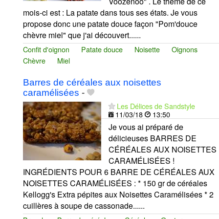
Voozenoo" . Le thème de ce
mois-ci est : La patate dans tous ses états. Je vous
propose donc une patate douce façon "Pom'douce
chèvre miel" que j'ai découvert......
Confit d'oignon
Patate douce
Noisette
Oignons
Chèvre
Miel
Barres de céréales aux noisettes
caramélisées
-
Les Délices de Sandstyle
11/03/18
13:50
Je vous ai préparé de
délicieuses BARRES DE
CÉRÉALES AUX NOISETTES
CARAMÉLISÉES !
INGRÉDIENTS POUR 6 BARRE DE CÉRÉALES AUX
NOISETTES CARAMÉLISÉES : * 150 gr de céréales
Kellogg's Extra pépites aux Noisettes Caramélisées * 2
cuillères à soupe de cassonade......