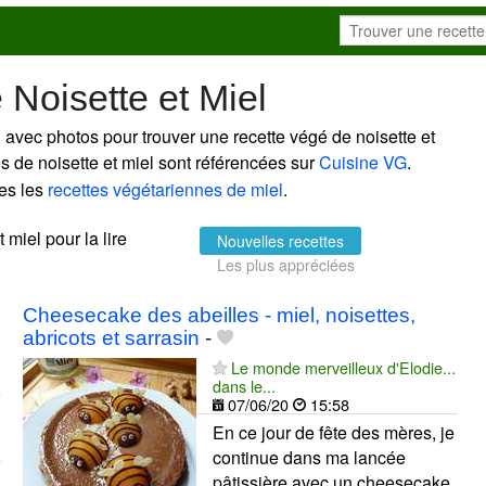
Noisette et Miel
 avec photos pour trouver une recette végé de noisette et
es de noisette et miel sont référencées sur
Cuisine VG
.
es les
recettes végétariennes de miel
.
 miel pour la lire
Nouvelles recettes
Les plus appréciées
Cheesecake des abeilles - miel, noisettes,
abricots et sarrasin
-
Le monde merveilleux d'Elodie...
dans le...
07/06/20
15:58
En ce jour de fête des mères, je
continue dans ma lancée
pâtissière avec un cheesecake