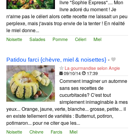
livre "Sophie Express".... Mon
livre adoré du moment ! Je
n'aime pas le céleri alors cette recette me laissait un peu
perplexe, mais j'avais trop envie de la tenter ! En réalité
le miel donne...
Noisette
Salades
Pomme
Céleri
Miel
Patidou farci {chèvre, miel & noisettes}
-
La gourmandise selon Angie
09/10/14
17:39
Comment imaginer un automne
sans ses recettes de
cucurbitacés? C'est tout
simplement inimaginable à mes
yeux... Orange, jaune, verte, blanche... grosse, petite... il
en existe tellement de variétés : Butternut, potiron,
potimaron... pour ne citer que les...
Noisette
Chèvre
Farcis
Miel