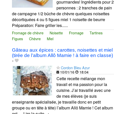
gourmandes! Ingrédients pour 2
personnes : 2 tranches de pain
de campagne 1/2 bûche de chèvre quelques noisettes
décortiquées 4 ou 5 figues miel 1 noisette de beurre
Préparation: Faire griller les......
Fromage de chèvre
Noisette
Fromage
Tartines
Figues
Chèvre
Miel
Gâteau aux épices : carottes, noisettes et miel
(tirée de l’album Allô Mamie ! à faire en classe)
-
Cordon Bleu Azur
10/01/16
18:04
Cette recette mélange mon
travail et ma passion pour la
cuisine. J’ai travaillé avec une
de mes élèves (je suis
enseignante spécialisée, je travaille donc en petit
groupe ou en tête à tête) l’album Allô Mamie ! Cet album
est … Lire la suite →