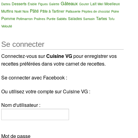
Gâteaux
Desserts
Lait
Moelleux
Dattes
Érable
Figues
Galette
Gouter
Miel
Pâté
Muffins
Pâte à Tartiner
Noël
Patisserie
Poire
Noix
Pépites de chocolat
Pomme
Tartes
Salades
Potimarron
Purée
Sablés
Pralines
Sarrasin
Tofu
Velouté
Se connecter
Connectez-vous sur
Cuisine VG
pour enregistrer vos
recettes préférées dans votre carnet de recettes.
Se connecter avec Facebook :
Ou utilisez votre compte sur Cuisine VG :
Nom d'utilisateur :
Mot de passe