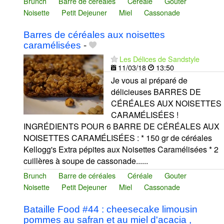
Brunch
Barre de céréales
Céréale
Gouter
Noisette
Petit Dejeuner
Miel
Cassonade
Barres de céréales aux noisettes
caramélisées
-
Les Délices de Sandstyle
11/03/18
13:50
Je vous ai préparé de
délicieuses BARRES DE
CÉRÉALES AUX NOISETTES
CARAMÉLISÉES !
INGRÉDIENTS POUR 6 BARRE DE CÉRÉALES AUX
NOISETTES CARAMÉLISÉES : * 150 gr de céréales
Kellogg's Extra pépites aux Noisettes Caramélisées * 2
cuillères à soupe de cassonade......
Brunch
Barre de céréales
Céréale
Gouter
Noisette
Petit Dejeuner
Miel
Cassonade
Bataille Food #44 : cheesecake limousin
pommes au safran et au miel d'acacia ,