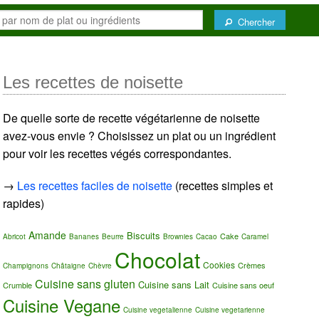
Chercher
Les recettes de noisette
De quelle sorte de recette végétarienne de noisette
avez-vous envie ? Choisissez un plat ou un ingrédient
pour voir les recettes végés correspondantes.
→
Les recettes faciles de noisette
(recettes simples et
rapides)
Amande
Biscuits
Cake
Abricot
Bananes
Beurre
Brownies
Cacao
Caramel
Chocolat
Cookies
Crèmes
Champignons
Châtaigne
Chèvre
Cuisine sans gluten
Cuisine sans Lait
Crumble
Cuisine sans oeuf
Cuisine Vegane
Cuisine vegetalienne
Cuisine vegetarienne