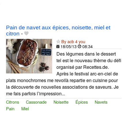
Pain de navet aux épices, noisette, miel et
citron
-
By acb 4 you
18/05/13
08:34
Des légumes dans le dessert
tel est le nouveau thème du défi
organisé par Recettes.de.
Après le festival arc-en-ciel de
plats monochromes me revoilà repartie en cuisine pour
la découverte de nouvelles associations de saveurs. Je
me fais parfois l’impression...
Citrons
Cassonade
Noisette
Épices
Navets
Pain
Miel