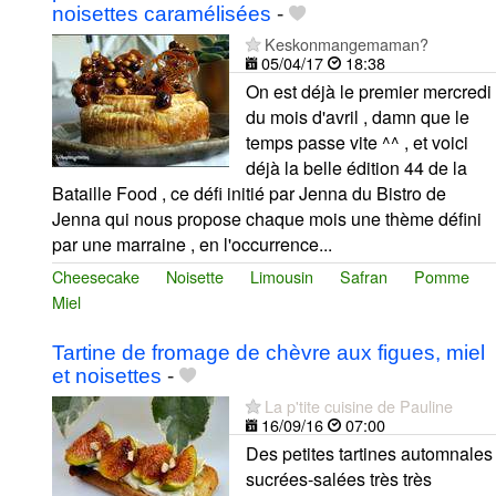
noisettes caramélisées
-
Keskonmangemaman?
05/04/17
18:38
On est déjà le premier mercredi
du mois d'avril , damn que le
temps passe vite ^^ , et voici
déjà la belle édition 44 de la
Bataille Food , ce défi initié par Jenna du Bistro de
Jenna qui nous propose chaque mois une thème défini
par une marraine , en l'occurrence...
Cheesecake
Noisette
Limousin
Safran
Pomme
Miel
Tartine de fromage de chèvre aux figues, miel
et noisettes
-
La p'tite cuisine de Pauline
16/09/16
07:00
Des petites tartines automnales
sucrées-salées très très