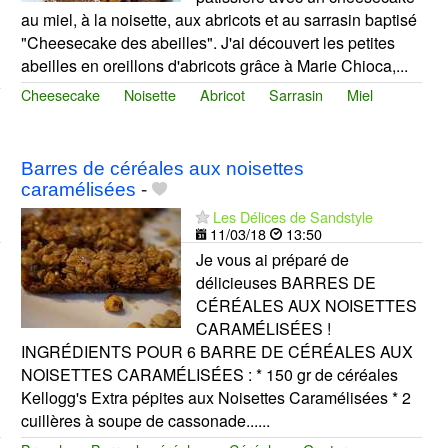
au miel, à la noisette, aux abricots et au sarrasin baptisé
"Cheesecake des abeilles". J'ai découvert les petites
abeilles en oreillons d'abricots grâce à Marie Chioca,...
Cheesecake
Noisette
Abricot
Sarrasin
Miel
Barres de céréales aux noisettes
caramélisées
-
Les Délices de Sandstyle
11/03/18
13:50
Je vous ai préparé de
délicieuses BARRES DE
CÉRÉALES AUX NOISETTES
CARAMÉLISÉES !
INGRÉDIENTS POUR 6 BARRE DE CÉRÉALES AUX
NOISETTES CARAMÉLISÉES : * 150 gr de céréales
Kellogg's Extra pépites aux Noisettes Caramélisées * 2
cuillères à soupe de cassonade......