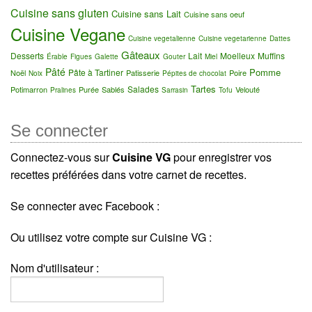
Cuisine sans gluten
Cuisine sans Lait
Cuisine sans oeuf
Cuisine Vegane
Cuisine vegetalienne
Cuisine vegetarienne
Dattes
Gâteaux
Desserts
Lait
Moelleux
Muffins
Érable
Figues
Galette
Gouter
Miel
Pâté
Pomme
Pâte à Tartiner
Noël
Patisserie
Poire
Noix
Pépites de chocolat
Tartes
Salades
Potimarron
Purée
Sablés
Velouté
Pralines
Sarrasin
Tofu
Se connecter
Connectez-vous sur
Cuisine VG
pour enregistrer vos
recettes préférées dans votre carnet de recettes.
Se connecter avec Facebook :
Ou utilisez votre compte sur Cuisine VG :
Nom d'utilisateur :