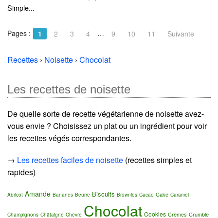
Simple...
Pages :
…
1
2
3
4
9
10
11
Suivante
Recettes
›
Noisette
›
Chocolat
Les recettes de noisette
De quelle sorte de recette végétarienne de noisette avez-
vous envie ? Choisissez un plat ou un ingrédient pour voir
les recettes végés correspondantes.
→
Les recettes faciles de noisette
(recettes simples et
rapides)
Amande
Biscuits
Cake
Abricot
Bananes
Beurre
Brownies
Cacao
Caramel
Chocolat
Cookies
Crèmes
Crumble
Champignons
Châtaigne
Chèvre