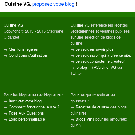
Cuisine VG
,
proposez votre blog
!
Cuisine VG
Cuisine VG
référence les recettes
Copyright © 2013 - 2015 Stéphane
végétariennes et véganes publiées
Gigandet
sur une sélection de blogs de
cuisine.
→
Mentions légales
→
Je veux en savoir plus !
→
Conditions d'utilisation
→
Je veux savoir qui a créé ce site.
→
Je veux contacter le créateur.
→
le blog
--
@Cuisine_VG
sur
Twitter
Pour les blogueuses et blogueurs :
Pour les gourmands et les
→
Inscrivez votre blog
gourmets :
→
Comment fonctionne le site ?
→
Recettes de cuisine
des blogs
→
Foire Aux Questions
culinaires
→
Logo personnalisable
→
Blogs Vins
pour les amoureux
du vin