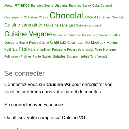
Amande
Biscuits
Cake
Abricot
Bananes
Beurre
Brownies
Cacao
Caramel
Chocolat
Cookies
Crèmes
Crumble
Champignons
Châtaigne
Chèvre
Cuisine sans gluten
Cuisine sans Lait
Cuisine sans oeuf
Cuisine Vegane
Cuisine vegetalienne
Cuisine vegetarienne
Dattes
Gâteaux
Desserts
Lait
Moelleux
Muffins
Érable
Figues
Galette
Gouter
Miel
Pâté
Pomme
Pâte à Tartiner
Noël
Patisserie
Poire
Noix
Pépites de chocolat
Tartes
Salades
Potimarron
Purée
Sablés
Velouté
Pralines
Sarrasin
Tofu
Se connecter
Connectez-vous sur
Cuisine VG
pour enregistrer vos
recettes préférées dans votre carnet de recettes.
Se connecter avec Facebook :
Ou utilisez votre compte sur Cuisine VG :