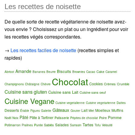
Les recettes de noisette
De quelle sorte de recette végétarienne de noisette avez-
vous envie ? Choisissez un plat ou un ingrédient pour voir
les recettes végés correspondantes.
→
Les recettes faciles de noisette
(recettes simples et
rapides)
Amande
Biscuits
Cake
Abricot
Bananes
Beurre
Brownies
Cacao
Caramel
Chocolat
Cookies
Crèmes
Crumble
Champignons
Châtaigne
Chèvre
Cuisine sans gluten
Cuisine sans Lait
Cuisine sans oeuf
Cuisine Vegane
Cuisine vegetalienne
Cuisine vegetarienne
Dattes
Gâteaux
Desserts
Lait
Moelleux
Muffins
Érable
Figues
Galette
Gouter
Miel
Pâté
Pomme
Pâte à Tartiner
Noël
Patisserie
Poire
Noix
Pépites de chocolat
Tartes
Salades
Potimarron
Purée
Sablés
Velouté
Pralines
Sarrasin
Tofu