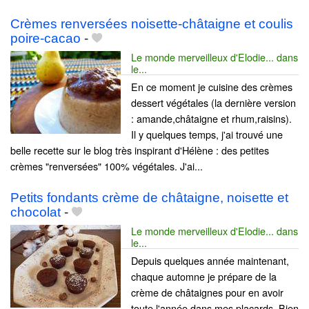
Crèmes renversées noisette-châtaigne et coulis
poire-cacao
-
Le monde merveilleux d'Elodie... dans
le...
En ce moment je cuisine des crèmes
dessert végétales (la dernière version
: amande,châtaigne et rhum,raisins).
Il y quelques temps, j'ai trouvé une
belle recette sur le blog très inspirant d'Hélène : des petites
crèmes "renversées" 100% végétales. J'ai...
Petits fondants crème de châtaigne, noisette et
chocolat
-
Le monde merveilleux d'Elodie... dans
le...
Depuis quelques année maintenant,
chaque automne je prépare de la
crème de châtaignes pour en avoir
toute l'année dans mes placards. Bien