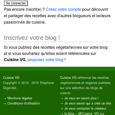
Pas encore inscrit(e) ?
Créez votre compte
pour découvrir
et partager des recettes avec d'autres blogueurs et lecteurs
passionnés de cuisine.
Inscrivez votre blog !
Si vous publiez des recettes végétariennes sur votre blog
et si vous souhaitez qu'elles soient référencées sur
Cuisine VG
,
proposez votre blog
!
Cuisine VG
Cuisine VG
référence les recettes
Copyright © 2013 - 2015 Stéphane
végétariennes et véganes publiées
Gigandet
sur une sélection de blogs de
cuisine.
→
Mentions légales
→
Je veux en savoir plus !
→
Conditions d'utilisation
→
Je veux savoir qui a créé ce site.
→
Je veux contacter le créateur.
→
le blog
--
@Cuisine_VG
sur