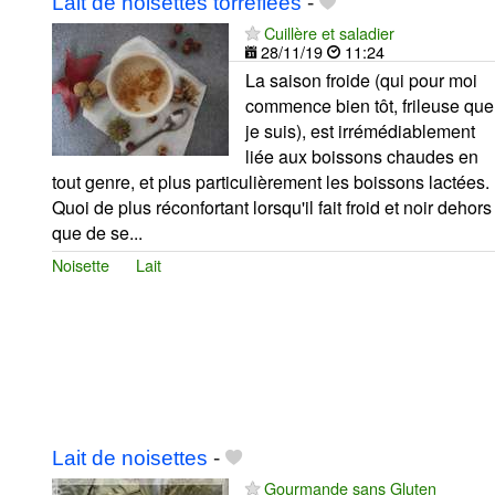
Lait de noisettes torréfiées
-
Cuillère et saladier
28/11/19
11:24
La saison froide (qui pour moi
commence bien tôt, frileuse que
je suis), est irrémédiablement
liée aux boissons chaudes en
tout genre, et plus particulièrement les boissons lactées.
Quoi de plus réconfortant lorsqu'il fait froid et noir dehors
que de se...
Noisette
Lait
Lait de noisettes
-
Gourmande sans Gluten