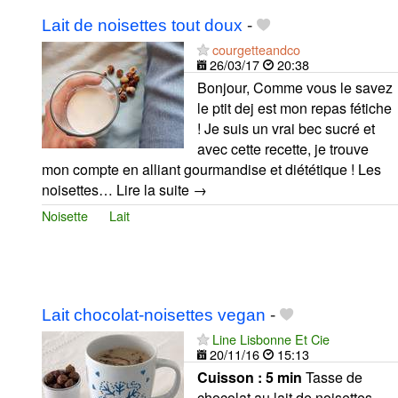
Lait de noisettes tout doux
-
courgetteandco
26/03/17
20:38
Bonjour, Comme vous le savez
le ptit dej est mon repas fétiche
! Je suis un vrai bec sucré et
avec cette recette, je trouve
mon compte en alliant gourmandise et diététique ! Les
noisettes… Lire la suite →
Noisette
Lait
Lait chocolat-noisettes vegan
-
Line Lisbonne Et Cie
20/11/16
15:13
Cuisson :
5 min
Tasse de
chocolat au lait de noisettes