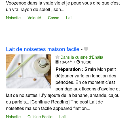
Voozenoo dans la vraie vie,et je peux vous dire que c'est
un vrai rayon de soleil , son...
Noisette
Velouté
Casse
Lait
Lait de noisettes maison facile
-
Dans la cuisine d'Enalia
10/04/17
10:00
Préparation :
5 min
Mon petit
déjeuner varie en fonction des
périodes. En ce moment c’est
porridge aux flocons d’avoine et
lait de noisettes ! J’y ajoute de la banane, amande, cajou
ou parfois... [Continue Reading] The post Lait de
noisettes maison facile appeared first on...
Noisette
Cuisine Facile
Lait