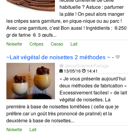
habituelle ? Astuce : parfumer
la pâte ! On peut alors manger
les crêpes sans garniture, en pique-nique ou au parc !
Avec une garniture, c’est Bon aussi ! Ingrédients : 📎250
gr de farine 📎 3 œufs...
Noisette
Crêpes
Cacao
Lait
~Lait végétal de noisettes 2 méthodes ~
-
JennyCuisine&Partage
13/05/16
14:41
« Je vous présente aujourd’hui
deux méthodes de fabrication «
Excessivement faciles! » de lait
végétal de noisettes. La
première à base de noisettes torréfiées ( celle que je
préfère car un goût très prononcé de praliné) et la
deuxième à base de noisettes...
Noisette
Lait