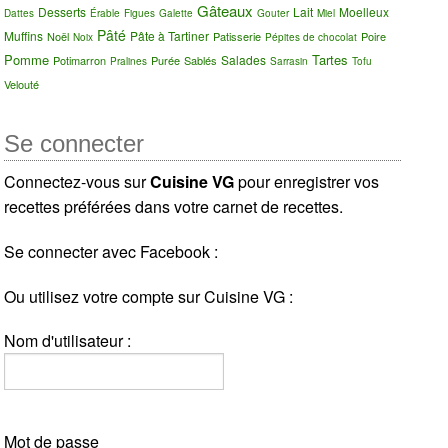
Gâteaux
Desserts
Lait
Moelleux
Dattes
Érable
Figues
Galette
Gouter
Miel
Pâté
Muffins
Pâte à Tartiner
Noël
Patisserie
Poire
Noix
Pépites de chocolat
Pomme
Tartes
Salades
Potimarron
Purée
Sablés
Pralines
Sarrasin
Tofu
Velouté
Se connecter
Connectez-vous sur
Cuisine VG
pour enregistrer vos
recettes préférées dans votre carnet de recettes.
Se connecter avec Facebook :
Ou utilisez votre compte sur Cuisine VG :
Nom d'utilisateur :
Mot de passe