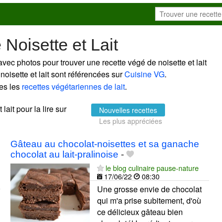
Noisette et Lait
avec photos pour trouver une recette végé de noisette et lait
noisette et lait sont référencées sur
Cuisine VG
.
es les
recettes végétariennes de lait
.
lait pour la lire sur
Nouvelles recettes
Les plus appréciées
Gâteau au chocolat-noisettes et sa ganache
chocolat au lait-pralinoise
-
le blog culinaire pause-nature
17/06/22
08:30
Une grosse envie de chocolat
qui m'a prise subitement, d'où
ce délicieux gâteau bien