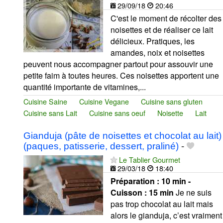
29/09/18
20:46
C'est le moment de récolter des
noisettes et de réaliser ce lait
délicieux. Pratiques, les
amandes, noix et noisettes
peuvent nous accompagner partout pour assouvir une
petite faim à toutes heures. Ces noisettes apportent une
quantité importante de vitamines,...
Cuisine Saine
Cuisine Vegane
Cuisine sans gluten
Cuisine sans Lait
Cuisine sans oeuf
Noisette
Lait
Gianduja (pâte de noisettes et chocolat au lait)
(paques, patisserie, dessert, praliné)
-
Le Tablier Gourmet
29/03/18
18:40
Préparation :
10 min -
Cuisson :
15 min
Je ne suis
pas trop chocolat au lait mais
alors le gianduja, c’est vraiment