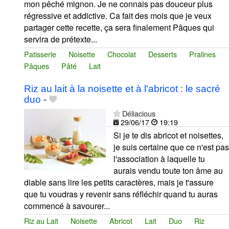
mon pêché mignon. Je ne connais pas douceur plus
régressive et addictive. Ca fait des mois que je veux
partager cette recette, ça sera finalement Pâques qui
servira de prétexte...
Patisserie
Noisette
Chocolat
Desserts
Pralines
Pâques
Pâté
Lait
Riz au lait à la noisette et à l'abricot : le sacré
duo
-
Déliacious
29/06/17
19:19
Si je te dis abricot et noisettes,
je suis certaine que ce n'est pas
l'association à laquelle tu
aurais vendu toute ton âme au
diable sans lire les petits caractères, mais je t'assure
que tu voudras y revenir sans réfléchir quand tu auras
commencé à savourer...
Riz au Lait
Noisette
Abricot
Lait
Duo
Riz