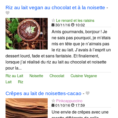
Riz au lait vegan au chocolat et à la noisette
-
Le renard et les raisins
30/11/16
10:02
Amis gourmands, bonjour ! Je
ne sais pas pourquoi, je m’étais
mis en tête que je n’aimais pas
le riz au lait. J’avais à l’esprit un
dessert lourd, fade et sans fantaisie. Et finalement,
lorsque j’ai réalisé du riz au lait au chocolat et noisette
pour la...
Riz au Lait
Noisette
Chocolat
Cuisine Vegane
Lait
Riz
Crêpes au lait de noisettes-cacao
-
Pinkcappuccino
01/10/16
17:59
Une envie de crêpes avec une
recette différente de celle