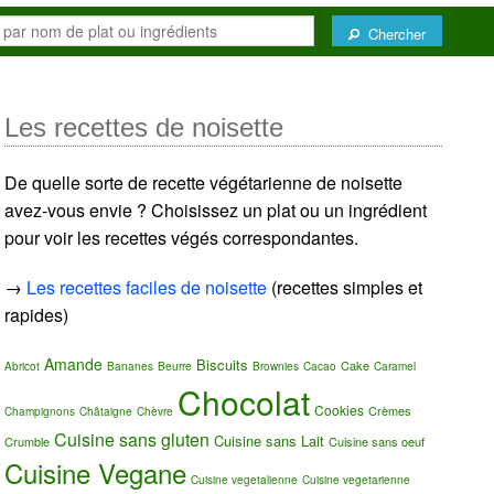
Chercher
Les recettes de noisette
De quelle sorte de recette végétarienne de noisette
avez-vous envie ? Choisissez un plat ou un ingrédient
pour voir les recettes végés correspondantes.
→
Les recettes faciles de noisette
(recettes simples et
rapides)
Amande
Biscuits
Cake
Abricot
Bananes
Beurre
Brownies
Cacao
Caramel
Chocolat
Cookies
Crèmes
Champignons
Châtaigne
Chèvre
Cuisine sans gluten
Cuisine sans Lait
Crumble
Cuisine sans oeuf
Cuisine Vegane
Cuisine vegetalienne
Cuisine vegetarienne