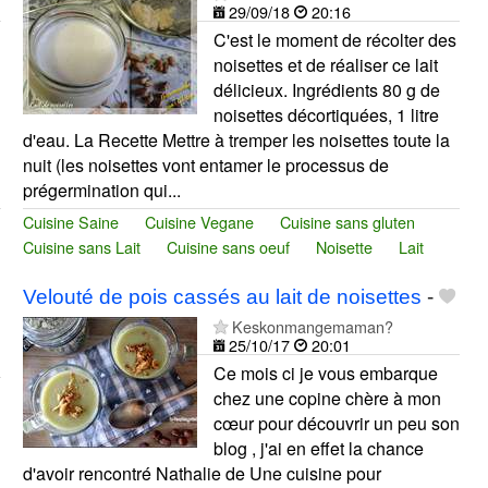
29/09/18
20:16
C'est le moment de récolter des
noisettes et de réaliser ce lait
délicieux. Ingrédients 80 g de
noisettes décortiquées, 1 litre
d'eau. La Recette Mettre à tremper les noisettes toute la
nuit (les noisettes vont entamer le processus de
prégermination qui...
Cuisine Saine
Cuisine Vegane
Cuisine sans gluten
Cuisine sans Lait
Cuisine sans oeuf
Noisette
Lait
Velouté de pois cassés au lait de noisettes
-
Keskonmangemaman?
25/10/17
20:01
Ce mois ci je vous embarque
chez une copine chère à mon
cœur pour découvrir un peu son
blog , j'ai en effet la chance
d'avoir rencontré Nathalie de Une cuisine pour