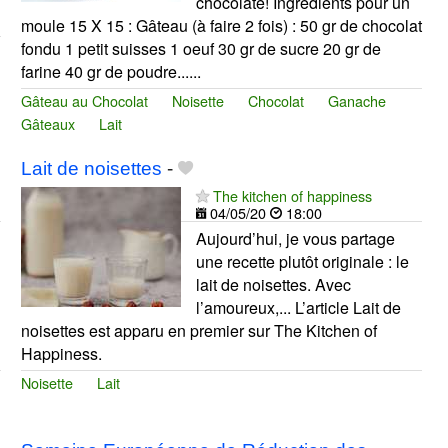
chocolaté! Ingrédients pour un
moule 15 X 15 : Gâteau (à faire 2 fois) : 50 gr de chocolat
fondu 1 petit suisses 1 oeuf 30 gr de sucre 20 gr de
farine 40 gr de poudre......
Gâteau au Chocolat
Noisette
Chocolat
Ganache
Gâteaux
Lait
Lait de noisettes
-
The kitchen of happiness
04/05/20
18:00
Aujourd’hui, je vous partage
une recette plutôt originale : le
lait de noisettes. Avec
l’amoureux,... L’article Lait de
noisettes est apparu en premier sur The Kitchen of
Happiness.
Noisette
Lait