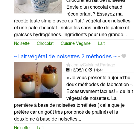
Envie d'un chocolat chaud
réconfortant ? Essayez ma
recette toute simple avec du "lait" végétal aux noisettes
et une pâte chocolat - noisettes sans huile de palme ni
graisses hydrogénées. Ingrédients pour une grande...
Noisette
Chocolat
Cuisine Vegane
Lait
~Lait végétal de noisettes 2 méthodes ~
-
JennyCuisine&Partage
13/05/16
14:41
« Je vous présente aujourd’hui
deux méthodes de fabrication «
Excessivement faciles! » de lait
végétal de noisettes. La
première à base de noisettes torréfiées ( celle que je
préfère car un goût très prononcé de praliné) et la
deuxième à base de noisettes...
Noisette
Lait