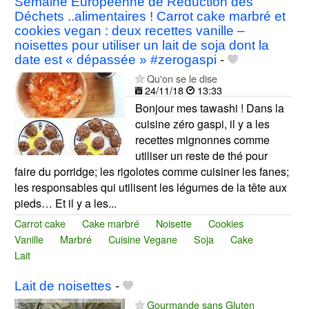
Semaine Européenne de Réduction des
Déchets ..alimentaires ! Carrot cake marbré et
cookies vegan : deux recettes vanille –
noisettes pour utiliser un lait de soja dont la
date est « dépassée » #zerogaspi
-
Qu'on se le dise
24/11/18
13:33
Bonjour mes tawashi ! Dans la
cuisine zéro gaspi, il y a les
recettes mignonnes comme
utiliser un reste de thé pour
faire du porridge; les rigolotes comme cuisiner les fanes;
les responsables qui utilisent les légumes de la tête aux
pieds… Et il y a les...
Carrot cake
Cake marbré
Noisette
Cookies
Vanille
Marbré
Cuisine Vegane
Soja
Cake
Lait
Lait de noisettes
-
Gourmande sans Gluten